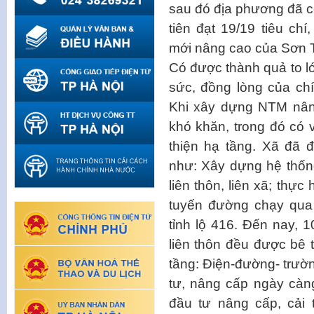
sau đó địa phương đã c
tiên đạt 19/19 tiêu ch
mới nâng cao của Sơn 
Có được thành quả to l
sức, đồng lòng của ch
Khi xây dựng NTM nân
khó khăn, trong đó có 
thiện hạ tầng. Xã đã 
như: Xây dựng hệ thống
liên thôn, liên xã; thực
tuyến đường chạy qua
tỉnh lộ 416. Đến nay, 1
liên thôn đều được bê 
tầng: Điện-đường- trườ
tư, nâng cấp ngày càn
đầu tư nâng cấp, cải 