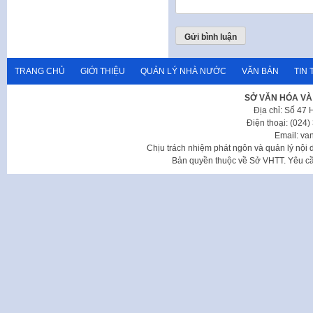
TRANG CHỦ
GIỚI THIỆU
QUẢN LÝ NHÀ NƯỚC
VĂN BẢN
TIN 
SỞ VĂN HÓA VÀ
Địa chỉ: Số 47
Điện thoại: (024
Email: va
Chịu trách nhiệm phát ngôn và quản lý nộ
Bản quyền thuộc về Sở VHTT. Yêu cầu 