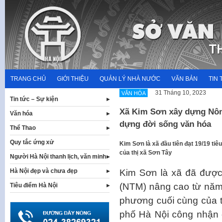
Skip
to
content
TRANG CHỦ
GIỚI THIỆU
QUẢN LÝ NHÀ NƯỚC
VĂN BẢN
TIN 
31 Tháng 10, 2023
VĂN HÓA
Tin tức – Sự kiện
Xã Kim Sơn xây dựng Nôn
Văn hóa
dựng đời sống văn hóa
Thể Thao
Quy tắc ứng xử
Kim Sơn là xã đầu tiên đạt 19/19 tiê
của thị xã Sơn Tây
Người Hà Nội thanh lịch, văn minh
Kim Sơn là xã đã được
Hà Nội đẹp và chưa đẹp
(NTM) nâng cao từ năm
Tiêu điểm Hà Nội
phương cuối cùng của 
phố Hà Nội công nhận 