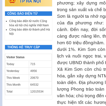
phương; xây dựng mô
trong sản xuất và chế 
CÔNG BÁO ĐIỆN TỬ
Sơn là người ta nhớ ng
Công báo điện tử nước Cộng
của địa phương như: 
hòa xã hội chủ nghĩa Việt Nam
cảnh. Đến nay, đời s
Công báo điện tử thành phố Hà
Nội
càng được nâng lên, t
hơn 60 triệu đồng/năm.
THỐNG KÊ TRUY CẬP
dưới 1%. Kim Sơn còn 
lịch và nuôi ngọc trai,
Visitor Status
được UBND thành phố 
Today
715
Xã Kim Sơn còn chú t
Yesterday
4956
hóa, gắn xây dựng NTM 
This Week
20670
toàn diện. Địa phương 
This Month
64532
lượng Phong trào toàn
Total
12015534
văn hóa; chú trọng đến c
thực hiện tốt các hươn