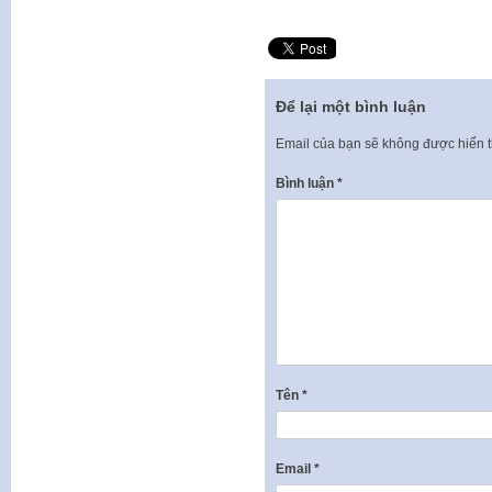
Để lại một bình luận
Email của bạn sẽ không được hiển t
Bình luận
*
Tên
*
Email
*