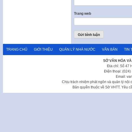
Trang web
TRANG CHỦ
GIỚI THIỆU
QUẢN LÝ NHÀ NƯỚC
VĂN BẢN
TIN 
SỞ VĂN HÓA VÀ
Địa chỉ: Số 47
Điện thoại: (024
Email: va
Chịu trách nhiệm phát ngôn và quản lý nộ
Bản quyền thuộc về Sở VHTT. Yêu cầu 