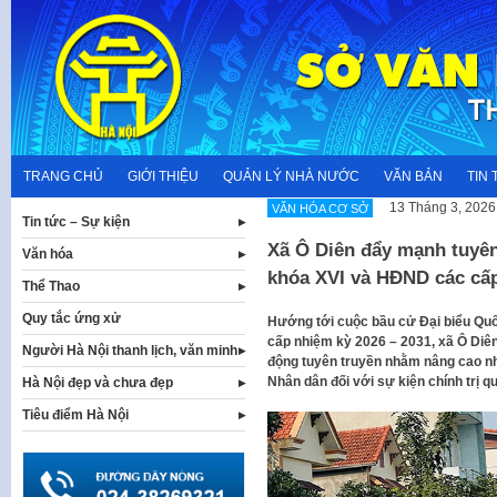
Skip
to
content
TRANG CHỦ
GIỚI THIỆU
QUẢN LÝ NHÀ NƯỚC
VĂN BẢN
TIN 
13 Tháng 3, 2026
VĂN HÓA CƠ SỞ
Tin tức – Sự kiện
Xã Ô Diên đẩy mạnh tuyên
Văn hóa
khóa XVI và HĐND các cấp
Thể Thao
Quy tắc ứng xử
Hướng tới cuộc bầu cử Đại biểu Quốc
cấp nhiệm kỳ 2026 – 2031, xã Ô Diên 
Người Hà Nội thanh lịch, văn minh
động tuyên truyền nhằm nâng cao nh
Nhân dân đối với sự kiện chính trị q
Hà Nội đẹp và chưa đẹp
Tiêu điểm Hà Nội