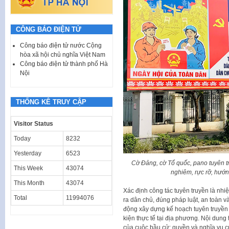
CÔNG BÁO ĐIỆN TỬ
Công báo điện tử nước Cộng
hòa xã hội chủ nghĩa Việt Nam
Công báo điện tử thành phố Hà
Nội
THỐNG KÊ TRUY CẬP
Visitor Status
Today
8232
Yesterday
6523
Cờ Đảng, cờ Tổ quốc, pano tuyên t
This Week
43074
nghiêm, rực rỡ, hướn
This Month
43074
Xác định công tác tuyên truyền là nh
Total
11994076
ra dân chủ, đúng pháp luật, an toàn và
động xây dựng kế hoạch tuyên truyền 
kiện thực tế tại địa phương. Nội dung 
của cuộc bầu cử; quyền và nghĩa vụ c