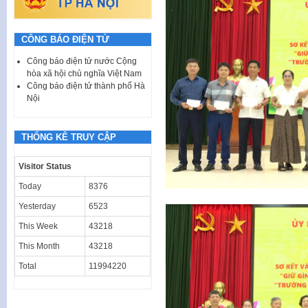
CÔNG BÁO ĐIỆN TỬ
Công báo điện tử nước Cộng
hòa xã hội chủ nghĩa Việt Nam
Công báo điện tử thành phố Hà
Nội
THỐNG KÊ TRUY CẬP
Visitor Status
Today
8376
Yesterday
6523
This Week
43218
This Month
43218
Total
11994220