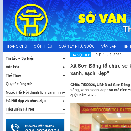
Skip
to
content
TRANG CHỦ
GIỚI THIỆU
QUẢN LÝ NHÀ NƯỚC
VĂN BẢN
TIN 
9 Tháng 5, 2026
HÀ NỘI ĐẸP
Tin tức – Sự kiện
Xã Sơn Đồng tổ chức sơ k
Văn hóa
xanh, sạch, đẹp”
Thể Thao
Quy tắc ứng xử
Chiều 7/5/2026, UBND xã Sơn Đồng tổ
sáng, xanh, sạch, đẹp” và mô hình “
Người Hà Nội thanh lịch, văn minh
quý I năm 2026.
Hà Nội đẹp và chưa đẹp
Tiêu điểm Hà Nội