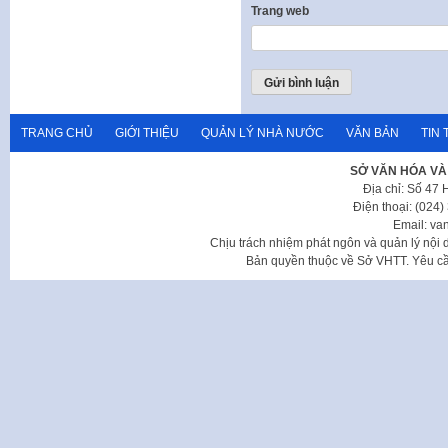
Trang web
TRANG CHỦ
GIỚI THIỆU
QUẢN LÝ NHÀ NƯỚC
VĂN BẢN
TIN 
SỞ VĂN HÓA VÀ
Địa chỉ: Số 47
Điện thoại: (024
Email: va
Chịu trách nhiệm phát ngôn và quản lý nộ
Bản quyền thuộc về Sở VHTT. Yêu cầu 