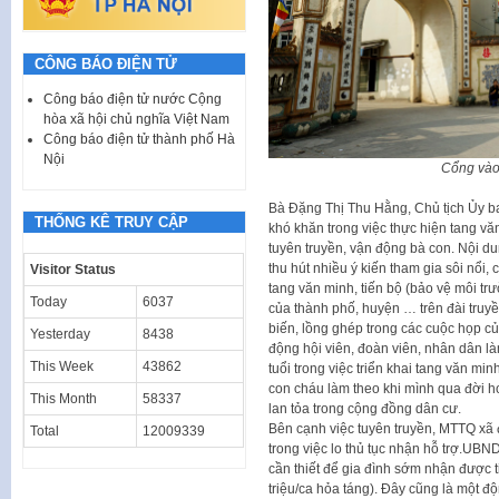
CÔNG BÁO ĐIỆN TỬ
Công báo điện tử nước Cộng
hòa xã hội chủ nghĩa Việt Nam
Công báo điện tử thành phố Hà
Nội
Cổng vào
Bà Đặng Thị Thu Hằng, Chủ tịch Ủy ba
THỐNG KÊ TRUY CẬP
khó khăn trong việc thực hiện tang văn
tuyên truyền, vận động bà con. Nội d
thu hút nhiều ý kiến tham gia sôi nổi, 
Visitor Status
tang văn minh, tiến bộ (bảo vệ môi trư
Today
6037
của thành phố, huyện … trên đài truyề
biến, lồng ghép trong các cuộc họp củ
Yesterday
8438
động hội viên, đoàn viên, nhân dân là
This Week
43862
tuổi trong việc triển khai tang văn mi
con cháu làm theo khi mình qua đời h
This Month
58337
lan tỏa trong cộng đồng dân cư.
Bên cạnh việc tuyên truyền, MTTQ xã 
Total
12009339
trong việc lo thủ tục nhận hỗ trợ.UBND
cần thiết để gia đình sớm nhận được ti
triệu/ca hỏa táng). Đây cũng là một độ