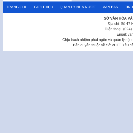
TRANG CHỦ
GIỚI THIỆU
QUẢN LÝ NHÀ NƯỚC
VĂN BẢN
TIN 
SỞ VĂN HÓA VÀ
Địa chỉ: Số 47
Điện thoại: (024
Email: va
Chịu trách nhiệm phát ngôn và quản lý nộ
Bản quyền thuộc về Sở VHTT. Yêu cầu 