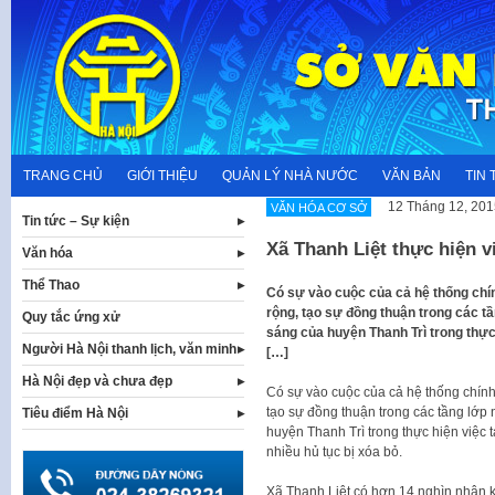
Skip
to
content
TRANG CHỦ
GIỚI THIỆU
QUẢN LÝ NHÀ NƯỚC
VĂN BẢN
TIN 
12 Tháng 12, 201
VĂN HÓA CƠ SỞ
Tin tức – Sự kiện
Xã Thanh Liệt thực hiện v
Văn hóa
Thể Thao
Có sự vào cuộc của cả hệ thống chính
rộng, tạo sự đồng thuận trong các tầ
Quy tắc ứng xử
sáng của huyện Thanh Trì trong thực 
Người Hà Nội thanh lịch, văn minh
[…]
Hà Nội đẹp và chưa đẹp
Có sự vào cuộc của cả hệ thống chính t
tạo sự đồng thuận trong các tầng lớp 
Tiêu điểm Hà Nội
huyện Thanh Trì trong thực hiện việc t
nhiều hủ tục bị xóa bỏ.
Xã Thanh Liệt có hơn 14 nghìn nhân kh