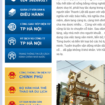
hầu hết dân số sống bằng nông nghiệp,
được duy trì, phát huy tác dụng tron
người dân Thanh Liệt đã quen với việc
nghĩa với việc báo hiếu, trả nghĩa ch
niệm, đám tang càng to, càng linh đì
cha mẹ được nhiều… Cùng với việc ch
cũng là lúc lo chuyện cỗ bàn. Sau đám 
táng, xây nhà mới cho người khuất… Chí
dung của việc tang văn minh, tiến bộ; 
Từng bước và tiến tới loại bỏ các hủ 
minh; Tuyên truyền vận động nhân dâ
cố… đã gặp không ít khó khăn. Với hầ
xa lạ.