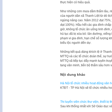
thực hiện có hiệu quả.
Như những cơn mưa dầm thấm lâu, nh
của người dân xã Thanh Liệt từ đó tíc
ngừng nâng cao. Năm 2012 đạt 75%; 
đạt 100%). Hầu hết các gia đình chấp
giờ, không tổ chức ăn uống linh đình,
hủ tục đã bị xóa bỏ: lăn đường, viếng
phạm vi gia đình, hạn chế số lượng kh
biếu lộc người đến dự.
Những kết quả đáng khích lệ ở Thanh 
MTTQ và các tổ chức đoàn thể, sự hưở
MTTQ xã tiếp tục đẩy mạnh tuyên truyề
tang văn minh, tiến bộ thấm sâu hơn 
Nội dung khác
Hà Nội tổ chức nhiều hoạt động văn h
​KTĐT - TP Hà Nội sẽ tổ chức nhiều ho
Thi tuyển viên chức thư viện, thiết bị
​Sau khi thống nhất với Sở Giáo dục 