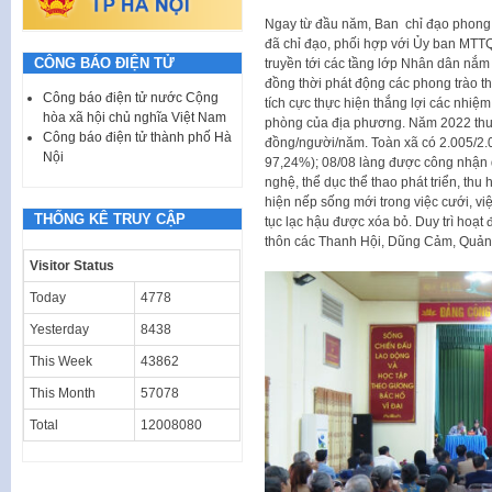
Ngay từ đầu năm, Ban chỉ đạo phong 
đã chỉ đạo, phối hợp với Ủy ban MTTQ
CÔNG BÁO ĐIỆN TỬ
truyền tới các tầng lớp Nhân dân nắm 
đồng thời phát động các phong trào t
Công báo điện tử nước Cộng
tích cực thực hiện thắng lợi các nhiệm 
hòa xã hội chủ nghĩa Việt Nam
phòng của địa phương. Năm 2022 thu 
Công báo điện tử thành phố Hà
đồng/người/năm. Toàn xã có 2.005/2.
Nội
97,24%); 08/08 làng được công nhận 
nghệ, thể dục thể thao phát triển, th
hiện nếp sống mới trong việc cưới, vi
THỐNG KÊ TRUY CẬP
tục lạc hậu được xóa bỏ. Duy trì hoạ
thôn các Thanh Hội, Dũng Cảm, Quảng
Visitor Status
Today
4778
Yesterday
8438
This Week
43862
This Month
57078
Total
12008080