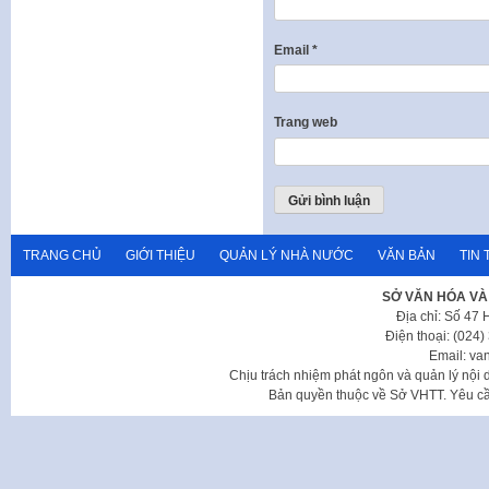
Email
*
Trang web
TRANG CHỦ
GIỚI THIỆU
QUẢN LÝ NHÀ NƯỚC
VĂN BẢN
TIN 
SỞ VĂN HÓA VÀ
Địa chỉ: Số 47
Điện thoại: (024
Email: va
Chịu trách nhiệm phát ngôn và quản lý nộ
Bản quyền thuộc về Sở VHTT. Yêu cầu 