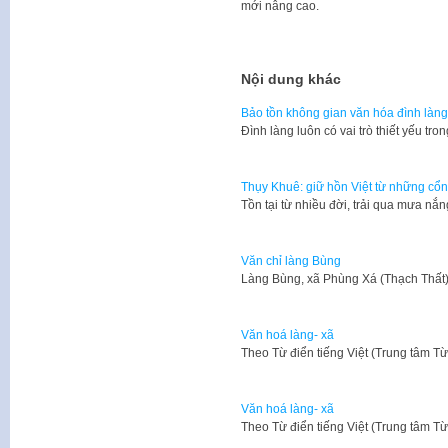
mới nâng cao.
Nội dung khác
Bảo tồn không gian văn hóa đình làng
​Đình làng luôn có vai trò thiết yếu t
Thụy Khuê: giữ hồn Việt từ những cổn
Tồn tại từ nhiều đời, trải qua mưa n
Văn chỉ làng Bùng
Làng Bùng, xã Phùng Xá (Thạch Thất) 
Văn hoá làng- xã
​Theo Từ điển tiếng Việt (Trung tâm T
Văn hoá làng- xã
​Theo Từ điển tiếng Việt (Trung tâm T