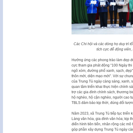
Các Chi hội và các dòng họ duy trì tố
tích cực để động viên,
Hưởng ứng các phong trào làm đẹp đư
cực tham gia phát động “100 Ngày thi
ngõ xóm, đường phố xanh, sạch, đẹp
thôn mới, diện mạo mới”. Với sự chun
của Trung Tú ngày càng sáng, xanh, s
quan tâm triển khai thực hiện chính s
trợ các gia đình chính sách, thương bi
hộ nghèo, hộ cận nghèo, người cao t
TBLS đảm bảo kịp thời, đúng đối tượn
Năm 2023, xã Trung Tú tiếp tục triển
Làng văn hóa, gia đình văn hóa; kịp t
điển hình tiên tiến, nhân rộng các mô 
góp phần xây dựng Trung Tú ngày càn