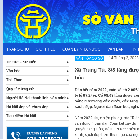
Skip
to
content
TRANG CHỦ
GIỚI THIỆU
QUẢN LÝ NHÀ NƯỚC
VĂN BẢN
TIN 
14 Tháng 2, 2023
VĂN HÓA CƠ SỞ
Tin tức – Sự kiện
Xã Trung Tú: 8/8 làng đư
Văn hóa
hóa
Thể Thao
Quy tắc ứng xử
Đến hết năm 2022, toàn xã có 2.005
tỷ lệ 97,24%. Có 08/08 làng được cô
Người Hà Nội thanh lịch, văn minh
sống mới trong việc cưới, việc tang
sạch, đẹp. Người dân đoàn kết, nghĩa
Hà Nội đẹp và chưa đẹp
Tiêu điểm Hà Nội
Năm 2022, thực hiện phong trào “Toà
vận động “Toàn dân đoàn kết xây dựng
(huyện Ứng Hòa) đã thu được nhiều kế
xanh, sạch đẹp hơn, thu nhập của ngư