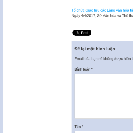
Tổ chức Giao lưu các Làng văn hóa t
Ngày 4/4/2017, Sở Văn hóa và Thể t
Để lại một bình luận
Email của bạn sẽ không được hiển t
Bình luận
*
Tên
*