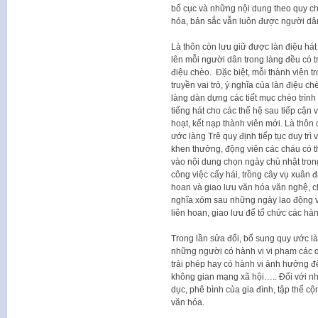
bố cục và những nội dung theo quy chu
hóa, bản sắc vẫn luôn được người dân
Là thôn còn lưu giữ được làn điệu há
lên mỗi người dân trong làng đều có tr
điệu chèo. Đặc biệt, mỗi thành viên t
truyền vai trò, ý nghĩa của làn điệu c
làng dàn dựng các tiết mục chèo trình d
tiếng hát cho các thế hệ sau tiếp cận
hoạt, kết nạp thành viên mới. Là thôn
ước làng Trê quy định tiếp tục duy tr
khen thưởng, động viên các cháu có t
vào nội dung chọn ngày chủ nhật tron
công việc cấy hái, trồng cây vụ xuân 
hoan và giao lưu văn hóa văn nghệ, chơi
nghĩa xóm sau những ngày lao động v
liên hoan, giao lưu để tổ chức các hàn
Trong lần sửa đổi, bổ sung quy ước là
những người có hành vi vi phạm các q
trái phép hay có hành vi ảnh hưởng đế
không gian mạng xã hội….. Đối với nh
dục, phê bình của gia đình, tập thể c
văn hóa.