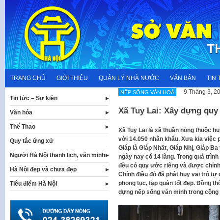
Skip
to
content
TRANG CHỦ
GIỚI THIỆU
QUẢN LÝ NHÀ NƯỚC
VĂN BẢN
TIN 
9 Tháng 3, 2
NẾP SỐNG VĂN HOÁ
Tin tức – Sự kiện
Xã Tuy Lai: Xây dựng quy
Văn hóa
Thể Thao
Xã Tuy Lai là xã thuần nông thuộc h
với 14.050 nhân khẩu. Xưa kia việc 
Quy tắc ứng xử
Giáp là Giáp Nhất, Giáp Nhị, Giáp Ba
Người Hà Nội thanh lịch, văn minh
ngày nay có 14 làng. Trong quá trình 
đều có quy ước riêng và được chỉnh 
Hà Nội đẹp và chưa đẹp
Chính điều đó đã phát huy vai trò tự 
phong tục, tập quán tốt đẹp. Đồng th
Tiêu điểm Hà Nội
dựng nếp sống văn minh trong cộng 