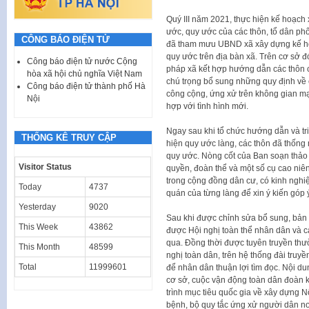
Quý III năm 2021, thực hiện kế hoạch
ước, quy ước của các thôn, tổ dân ph
CÔNG BÁO ĐIỆN TỬ
đã tham mưu UBND xã xây dựng kế hoạ
quy ước trên địa bàn xã. Trên cơ sở
Công báo điện tử nước Cộng
pháp xã kết hợp hướng dẫn các thôn c
hòa xã hội chủ nghĩa Việt Nam
chú trọng bổ sung những quy định về 
Công báo điện tử thành phố Hà
công cộng, ứng xử trên không gian m
Nội
hợp với tình hình mới.
Ngay sau khi tổ chức hướng dẫn và tr
THỐNG KÊ TRUY CẬP
hiện quy ước làng, các thôn đã thống 
quy ước. Nòng cốt của Ban soạn thảo 
Visitor Status
quyền, đoàn thể và một số cụ cao niên
trong cộng đồng dân cư, có kinh nghiệ
Today
4737
quán của từng làng để xin ý kiến góp 
Yesterday
9020
Sau khi được chỉnh sửa bổ sung, bản
This Week
43862
được Hội nghị toàn thể nhân dân và cá
qua. Đồng thời được tuyên truyền thư
This Month
48599
nghị toàn dân, trên hệ thống đài truyề
Total
11999601
để nhân dân thuận lợi tìm đọc. Nội d
cơ sở, cuộc vận động toàn dân đoàn 
trình mục tiêu quốc gia về xây dựng 
bệnh, bộ quy tắc ứng xử người dân n