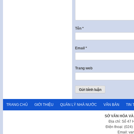
Tên
*
Email
*
Trang web
TRANG CHỦ
GIỚI THIỆU
QUẢN LÝ NHÀ NƯỚC
VĂN BẢN
TIN 
SỞ VĂN HÓA VÀ
Địa chỉ: Số 47
Điện thoại: (024
Email: va