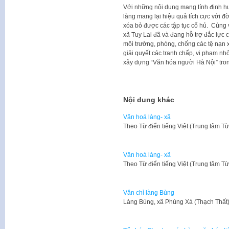
Với những nội dung mang tính định hư
làng mang lại hiệu quả tích cực với đờ
xóa bỏ được các tập tục cổ hủ. Cùng 
xã Tuy Lai đã và đang hỗ trợ đắc lực c
môi trường, phòng, chống các tệ nạn x
giải quyết các tranh chấp, vi phạm n
xây dựng “Văn hóa người Hà Nội” tron
Nội dung khác
Văn hoá làng- xã
​Theo Từ điển tiếng Việt (Trung tâm T
Văn hoá làng- xã
​Theo Từ điển tiếng Việt (Trung tâm T
Văn chỉ làng Bùng
Làng Bùng, xã Phùng Xá (Thạch Thất) 