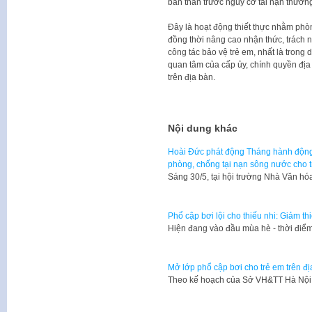
bản thân trước nguy cơ tai nạn thương
Đây là hoạt động thiết thực nhằm phòn
đồng thời nâng cao nhận thức, trách 
công tác bảo vệ trẻ em, nhất là trong
quan tâm của cấp ủy, chính quyền địa
trên địa bàn.
Nội dung khác
Hoài Đức phát động Tháng hành động 
phòng, chống tại nạn sông nước cho 
Sáng 30/5, tại hội trường Nhà Văn 
Phổ cập bơi lội cho thiếu nhi: Giảm th
Hiện đang vào đầu mùa hè - thời điểm 
Mở lớp phổ cập bơi cho trẻ em trên đ
Theo kế hoạch của Sở VH&TT Hà Nội,