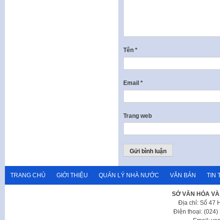
Tên
*
Email
*
Trang web
TRANG CHỦ
GIỚI THIỆU
QUẢN LÝ NHÀ NƯỚC
VĂN BẢN
TIN 
SỞ VĂN HÓA VÀ
Địa chỉ: Số 47
Điện thoại: (024