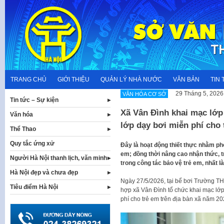
Skip
to
content
TRANG CHỦ
GIỚI THIỆU
QUẢN LÝ NHÀ NƯỚC
VĂN BẢN
TIN 
29 Tháng 5, 2026
VĂN HÓA CƠ SỞ
Tin tức – Sự kiện
Xã Vân Đình khai mạc lớp
Văn hóa
lớp dạy bơi miễn phí cho 
Thể Thao
Quy tắc ứng xử
Đây là hoạt động thiết thực nhằm ph
em; đồng thời nâng cao nhận thức, t
Người Hà Nội thanh lịch, văn minh
trong công tác bảo vệ trẻ em, nhất 
Hà Nội đẹp và chưa đẹp
Ngày 27/5/2026, tại bể bơi Trường 
Tiêu điểm Hà Nội
hợp xã Vân Đình tổ chức khai mạc lớp
phí cho trẻ em trên địa bàn xã năm 20