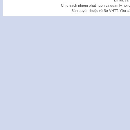
Email: va
Chịu trách nhiệm phát ngôn và quản lý nộ
Bản quyền thuộc về Sở VHTT. Yêu cầu 