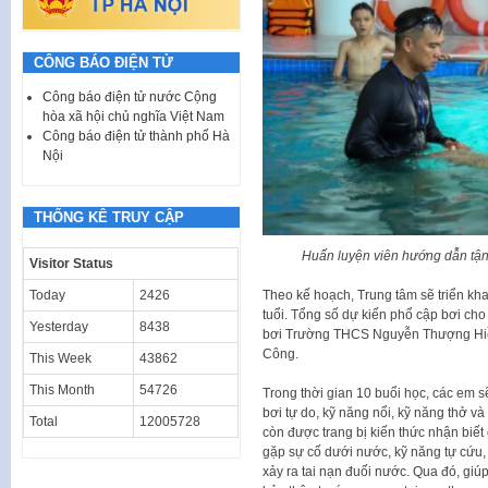
CÔNG BÁO ĐIỆN TỬ
Công báo điện tử nước Cộng
hòa xã hội chủ nghĩa Việt Nam
Công báo điện tử thành phố Hà
Nội
THỐNG KÊ TRUY CẬP
Huấn luyện viên hướng dẫn tận 
Visitor Status
Today
2426
Theo kế hoạch, Trung tâm sẽ triển kha
tuổi. Tổng số dự kiến phổ cập bơi cho 
Yesterday
8438
bơi Trường THCS Nguyễn Thượng Hiền
Công.
This Week
43862
This Month
54726
Trong thời gian 10 buổi học, các em 
bơi tự do, kỹ năng nổi, kỹ năng thở v
Total
12005728
còn được trang bị kiến thức nhận biết
gặp sự cố dưới nước, kỹ năng tự cứu, 
xảy ra tai nạn đuối nước. Qua đó, gi