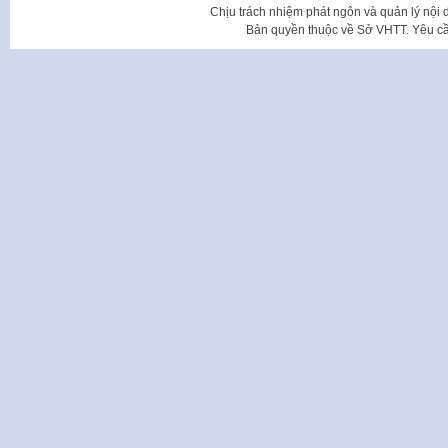
Chịu trách nhiệm phát ngôn và quản lý nộ
Bản quyền thuộc về Sở VHTT. Yêu cầu 