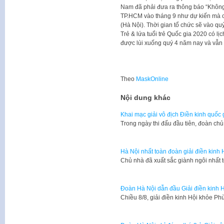
Nam đã phải đưa ra thông báo “Không 
TP.HCM vào tháng 9 như dự kiến mà c
(Hà Nội). Thời gian tổ chức sẽ vào qu
Trẻ & lứa tuổi trẻ Quốc gia 2020 có lịc
được lùi xuống quý 4 năm nay và vẫn 
Theo
MaskOnline
Nội dung khác
Khai mạc giải vô địch Điền kinh quốc
Trong ngày thi đấu đầu tiên, đoàn c
Hà Nội nhất toàn đoàn giải điền kinh
Chủ nhà đã xuất sắc giành ngôi nhất 
Đoàn Hà Nội dẫn đầu Giải điền kinh 
Chiều 8/8, giải điền kinh Hội khỏe P