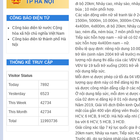
đi bộ 20km; Nhảy cao, nhảy sào, nhảy
búa ; 10 môn phối hợp.
Các vận động viên nữ sẽ tranh tài ở
CÔNG BÁO ĐIỆN TỬ
1500m, 5000m, 10.000m, 3000m CNV,
4x400m, 4x800m, đi bộ 20km; Nhảy ca
Công báo điện tử nước Cộng
lao, ném đĩa, ném búa; 7 môn phối hợ
hòa xã hội chủ nghĩa Việt Nam
Tiếp sức hỗn hợp nam – nữ sẽ có 02 
Công báo điện tử thành phố Hà
sức hỗn hợp 4x400m nam – nữ.
Nội
Điều lệ quy định: riêng nội dung 10.0
trở lên (sinh năm 2004 trở về trước) 
lượng nội dung thi đấu của các VĐV từ
THỐNG KÊ TRUY CẬP
VĐV từ 19 tuổi trở xuống (2001 trở về 
nội dung tiếp sức.
Visitor Status
Mỗi đơn vị được phép cử tối đa 04 VĐ
lượng quy định này có thể đăng ký thi 
Today
7892
và được công nhận đẳng cấp ở các nộ
Ở nội dung tiếp sức, mỗi đơn vị được 
Yesterday
6523
của 02 đơn vị đăng ký ở 01 nội dung t
This Week
42734
Năm 2019, Giải Vô địch Điền kinh Quố
mặt của gần 400 vận động viên thuộc 
This Month
42734
HCV, 6 HCB, 9 HCĐ. Hà Nội xếp nhì 
Total
11993736
ba với 6 HCV, 5 HCB, 3 HCĐ.
Giải cũng xác lập 7 kỷ lục quốc gia ở
20km nam; Nhảy xa nam; Tiếp sức 4
Trước đó, do sự bùng phát của dịch C