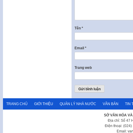
Tên
*
Email
*
Trang web
TRANG CHỦ
GIỚI THIỆU
QUẢN LÝ NHÀ NƯỚC
VĂN BẢN
TIN 
SỞ VĂN HÓA VÀ
Địa chỉ: Số 47
Điện thoại: (024
Email: va