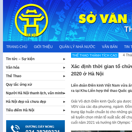
Skip
to
content
TRANG CHỦ
GIỚI THIỆU
QUẢN LÝ NHÀ NƯỚC
VĂN BẢN
TIN 
4 Thá
THẾ THAO THÀNH TÍCH CAO
Tin tức – Sự kiện
Xác định thời gian tổ chứ
Văn hóa
2020 ở Hà Nội
Thể Thao
Quy tắc ứng xử
Liên đoàn Điền kinh Việt Nam vừa ấn 
ra tại Khu Liên hợp thể thao Quốc gi
Người Hà Nội thanh lịch, văn minh
Giải Vô địch Điền kinh Quốc gia đượ
Hà Nội đẹp và chưa đẹp
VĐV của các địa phương, ngành. Đồng
Tiêu điểm Hà Nội
trung tập huấn chuẩn bị cho những gi
sẽ tuyển chọn nhân tố xuất sắc để ch
cuối năm 2021 và hướng tới Olympic 