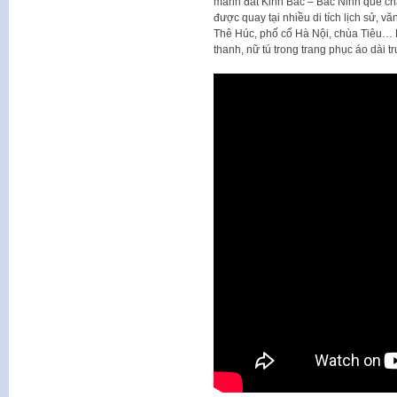
mảnh đất Kinh Bắc – Bắc Ninh quê cha
được quay tại nhiều di tích lịch sử, 
Thê Húc, phố cổ Hà Nội, chùa Tiêu…
thanh, nữ tú trong trang phục áo dài t