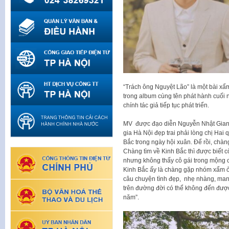
“Trách ông Nguyệt Lão” là một bài x
trong album cùng tên phát hành cuối 
chính tác giả tiếp tục phát triển.
MV được đạo diễn Nguyễn Nhật Giang
gia Hà Nội đẹp trai phải lòng chị Hai
Bắc trong ngày hội xuân. Để rồi, chàn
Chàng tìm về Kinh Bắc thì được biết c
nhưng không thấy cô gái trong mộng 
Kinh Bắc ấy là chàng gặp nhóm xẩm ở 
câu chuyện tình đẹp, nhẹ nhàng, man
trên đường đời có thể không đến được
năm”.