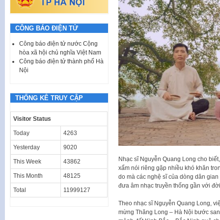
CÔNG BÁO ĐIỆN TỬ
Công báo điện tử nước Cộng
hòa xã hội chủ nghĩa Việt Nam
Công báo điện tử thành phố Hà
Nội
THỐNG KÊ TRUY CẬP
Visitor Status
Today
4263
Yesterday
9020
Nhạc sĩ Nguyễn Quang Long cho biết, 
This Week
43862
xẩm nói riêng gặp nhiều khó khăn trong 
This Month
48125
do mà các nghệ sĩ của dòng dân gian l
đưa âm nhạc truyền thống gần với đờ
Total
11999127
Theo nhạc sĩ Nguyễn Quang Long, việ
mừng Thăng Long – Hà Nội bước sang n