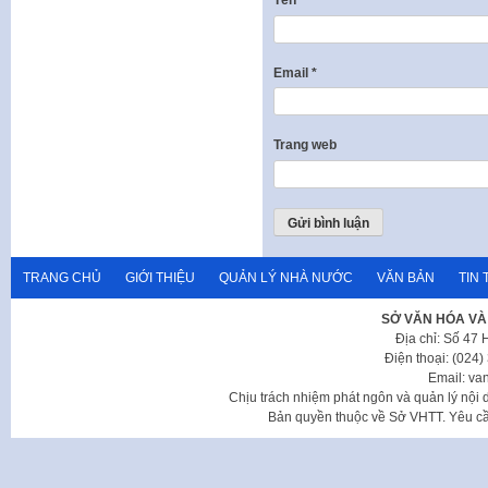
Email
*
Trang web
TRANG CHỦ
GIỚI THIỆU
QUẢN LÝ NHÀ NƯỚC
VĂN BẢN
TIN 
SỞ VĂN HÓA VÀ
Địa chỉ: Số 47
Điện thoại: (024
Email: va
Chịu trách nhiệm phát ngôn và quản lý nộ
Bản quyền thuộc về Sở VHTT. Yêu cầu 