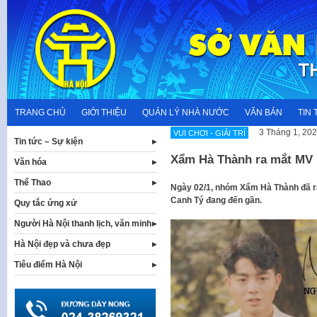
Skip
to
content
TRANG CHỦ
GIỚI THIỆU
QUẢN LÝ NHÀ NƯỚC
VĂN BẢN
TIN 
3 Tháng 1, 20
VUI CHƠI - GIẢI TRÍ
Tin tức – Sự kiện
Xẩm Hà Thành ra mắt MV
Văn hóa
Thể Thao
Ngày 02/1, nhóm Xẩm Hà Thành đã 
Canh Tý đang đến gần.
Quy tắc ứng xử
Người Hà Nội thanh lịch, văn minh
Hà Nội đẹp và chưa đẹp
Tiêu điểm Hà Nội