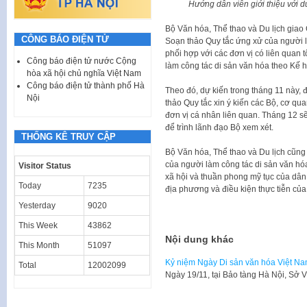
Hướng dẫn viên giới thiệu với d
Bộ Văn hóa, Thể thao và Du lịch giao 
CÔNG BÁO ĐIỆN TỬ
Soạn thảo Quy tắc ứng xử của người là
phối hợp với các đơn vị có liên quan 
Công báo điện tử nước Cộng
làm công tác di sản văn hóa theo Kế 
hòa xã hội chủ nghĩa Việt Nam
Công báo điện tử thành phố Hà
Theo đó, dự kiến trong tháng 11 này, 
Nội
thảo Quy tắc xin ý kiến các Bộ, cơ qu
đơn vị cá nhân liên quan. Tháng 12 sẽ
để trình lãnh đạo Bộ xem xét.
THỐNG KÊ TRUY CẬP
Bộ Văn hóa, Thể thao và Du lịch cũng
của người làm công tác di sản văn h
Visitor Status
xã hội và thuần phong mỹ tục của dân
Today
7235
địa phương và điều kiện thực tiễn của
Yesterday
9020
This Week
43862
Nội dung khác
This Month
51097
Kỷ niệm Ngày Di sản văn hóa Việt N
Total
12002099
​Ngày 19/11, tại Bảo tàng Hà Nội, Sở