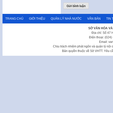
TRANG CHỦ
GIỚI THIỆU
QUẢN LÝ NHÀ NƯỚC
VĂN BẢN
TIN 
SỞ VĂN HÓA VÀ
Địa chỉ: Số 47
Điện thoại: (024
Email: va
Chịu trách nhiệm phát ngôn và quản lý nộ
Bản quyền thuộc về Sở VHTT. Yêu cầu 