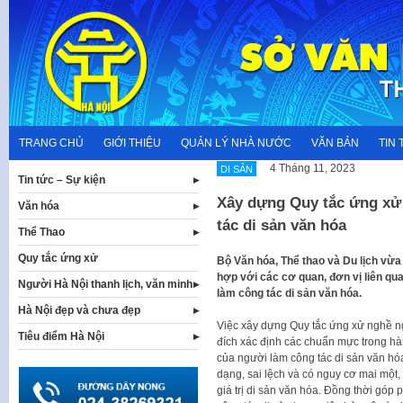
Skip
to
content
TRANG CHỦ
GIỚI THIỆU
QUẢN LÝ NHÀ NƯỚC
VĂN BẢN
TIN 
4 Tháng 11, 2023
DI SẢN
Tin tức – Sự kiện
Xây dựng Quy tắc ứng xử
Văn hóa
tác di sản văn hóa
Thể Thao
Quy tắc ứng xử
Bộ Văn hóa, Thể thao và Du lịch vừa 
hợp với các cơ quan, đơn vị liên q
Người Hà Nội thanh lịch, văn minh
làm công tác di sản văn hóa.
Hà Nội đẹp và chưa đẹp
Việc xây dựng Quy tắc ứng xử nghề n
Tiêu điểm Hà Nội
đích xác định các chuẩn mực trong h
của người làm công tác di sản văn hóa
dạng, sai lệch và có nguy cơ mai một,
giá trị di sản văn hóa. Đồng thời góp