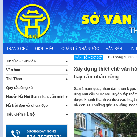
Skip
to
content
TRANG CHỦ
GIỚI THIỆU
QUẢN LÝ NHÀ NƯỚC
VĂN BẢN
TIN 
15 Tháng 9, 2020
VĂN HÓA CƠ SỞ
Tin tức – Sự kiện
Xây dựng thiết chế văn h
Văn hóa
hay cần nhân rộng
Thể Thao
Quy tắc ứng xử
Gần 1 năm qua, nhân dân thôn Ngọc 
ứng nhu cầu vui chơi, luyện tập thể 
Người Hà Nội thanh lịch, văn minh
được khánh thành và đưa vào hoạt đ
bà con sau những giờ lao động, học 
Hà Nội đẹp và chưa đẹp
Tiêu điểm Hà Nội