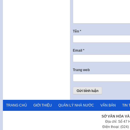
Tên
*
Email
*
Trang web
TRANG CHỦ
GIỚI THIỆU
QUẢN LÝ NHÀ NƯỚC
VĂN BẢN
TIN 
SỞ VĂN HÓA VÀ
Địa chỉ: Số 47
Điện thoại: (024