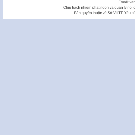
Email: va
Chịu trách nhiệm phát ngôn và quản lý nộ
Bản quyền thuộc về Sở VHTT. Yêu cầu 