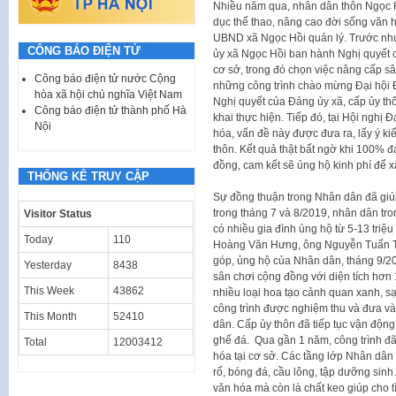
Nhiều năm qua, nhân dân thôn Ngọc H
dục thể thao, nâng cao đời sống văn h
UBND xã Ngọc Hồi quản lý. Trước nhu
CÔNG BÁO ĐIỆN TỬ
ủy xã Ngọc Hồi ban hành Nghị quyết c
cơ sở, trong đó chọn việc nâng cấp s
Công báo điện tử nước Cộng
những công trình chào mừng Đại hội Đa
hòa xã hội chủ nghĩa Việt Nam
Nghị quyết của Đảng ủy xã, cấp ủy th
Công báo điện tử thành phố Hà
khai thực hiện. Tiếp đó, tại Hội nghị
Nội
hóa, vấn đề này được đưa ra, lấy ý ki
thôn. Kết quả thật bất ngờ khi 100% đ
đồng, cam kết sẽ ủng hộ kinh phí để 
THỐNG KÊ TRUY CẬP
Sự đồng thuận trong Nhân dân đã giú
trong tháng 7 và 8/2019, nhân dân tr
Visitor Status
có nhiều gia đình ủng hộ từ 5-13 tri
Today
110
Hoàng Văn Hưng, ông Nguyễn Tuấn Tr
góp, ủng hộ của Nhân dân, tháng 9/20
Yesterday
8438
sân chơi cộng đồng với diện tích hơn
This Week
43862
nhiều loại hoa tạo cảnh quan xanh, s
công trình được nghiệm thu và đưa v
This Month
52410
dân. Cấp ủy thôn đã tiếp tục vận động 
ghế đá. Qua gần 1 năm, công trình đã
Total
12003412
hóa tại cơ sở. Các tầng lớp Nhân dân
rổ, bóng đá, cầu lông, tập dưỡng sinh
văn hóa mà còn là chất keo giúp cho 