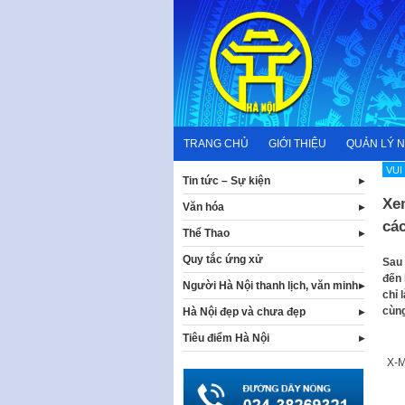
Skip
to
content
TRANG CHỦ
GIỚI THIỆU
QUẢN LÝ 
VUI
Tin tức – Sự kiện
Xem
Văn hóa
cá
Thể Thao
Quy tắc ứng xử
Sau 
đến 
Người Hà Nội thanh lịch, văn minh
chỉ 
cùng
Hà Nội đẹp và chưa đẹp
Tiêu điểm Hà Nội
X-M