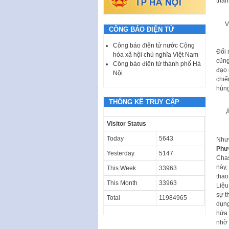
thàn
V
CÔNG BÁO ĐIỆN TỬ
Công báo điện tử nước Cộng
Đối 
hòa xã hội chủ nghĩa Việt Nam
cũng
Công báo điện tử thành phố Hà
đạo 
Nội
chiế
hùng
THỐNG KÊ TRUY CẬP
Á
Visitor Status
Today
5643
Nhưn
Phư
Yesterday
5147
Chas
này,
This Week
33963
thao
This Month
33963
Liệu
sự t
Total
11984965
dụng
hứa 
nhờ 