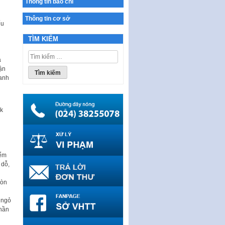
Thông tin báo chí
THÔNG BÁO Tuyển dụng lao
động hợp đồng theo Nghị định
Thông tin cơ sở
ếu
số 111/2022/NĐ-CP ngày
30/12/2022 của Chính…
TÌM KIẾM
Sửa đổi, bổ sung một số điều
Tìm
của Thông tư số 320/2016/TT-
á
kiếm
BTC của Bộ trưởng Bộ Tài…
ận
cho:
 anh
Quy định về quản lý website
thương mại điện tử
Nghị quyết quy định điều kiện,
rk
thủ tục tặng, thu hồi danh hiệu
"Công dân danh dự…
Nghị quyết quy định một số
chính sách thúc đẩy nghiên cứu
iểm
khoa học, phát triển công…
 dỗ,
Nghị quyết công bố Nghị quyết
quy phạm pháp luật của HĐND
còn
Thành phố triển khai thi…
 ngỏ
Nghị quyết ban hành quy chế
phần
tiếp công dân của Thường trực
HĐND, đại biểu HĐND thành…