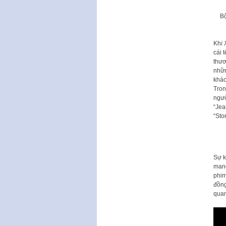
Bộ
Kh
i
cái 
thươ
nhữn
khác
Tron
ngườ
“Jea
“Sto
Sự k
mang
phim
đồng
quan