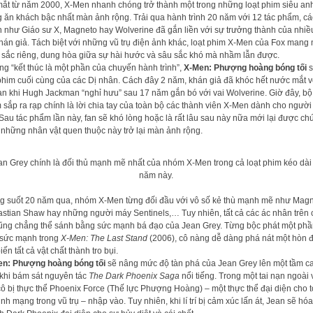
ắt từ năm 2000, X-Men nhanh chóng trở thành một trong những loạt phim siêu an
 ăn khách bậc nhất màn ảnh rộng. Trải qua hành trình 20 năm với 12 tác phẩm, cá
 như Giáo sư X, Magneto hay Wolverine đã gắn liền với sự trưởng thành của nhiề
hán giả. Tách biệt với những vũ trụ điện ảnh khác, loạt phim X-Men của Fox mang 
sắc riêng, dung hòa giữa sự hài hước và sâu sắc khó mà nhầm lẫn được.
g “kết thúc là một phần của chuyến hành trình”,
X-Men: Phượng hoàng bóng tối
s
phim cuối cùng của các Dị nhân. Cách đây 2 năm, khán giả đã khóc hết nước mắt v
n khi Hugh Jackman “nghỉ hưu” sau 17 năm gắn bó với vai Wolverine. Giờ đây, bộ
 sắp ra rạp chính là lời chia tay của toàn bộ các thành viên X-Men dành cho ngườ
Sau tác phẩm lần này, fan sẽ khó lòng hoặc là rất lâu sau này nữa mới lại được c
 những nhân vật quen thuộc này trở lại màn ảnh rộng.
an Grey chính là đối thủ mạnh mẽ nhất của nhóm X-Men trong cả loạt phim kéo dài
năm này.
g suốt 20 năm qua, nhóm X-Men từng đối đầu với vô số kẻ thù mạnh mẽ như Magn
stian Shaw hay những người máy Sentinels,… Tuy nhiên, tất cả các ác nhân trên
cũng chẳng thể sánh bằng sức mạnh bá đạo của Jean Grey. Từng bộc phát một phầ
sức mạnh trong
X-Men: The Last Stand
(2006), cô nàng dễ dàng phá nát một hòn 
iến tất cả vật chất thành tro bụi.
n: Phượng hoàng bóng tối
sẽ nâng mức độ tàn phá của Jean Grey lên một tầm c
khi bám sát nguyên tác
The Dark Phoenix Saga
nổi tiếng. Trong một tai nạn ngoài 
 cô bị thực thể Phoenix Force (Thế lực Phượng Hoàng) – một thực thể đại diện cho 
inh mạng trong vũ trụ – nhập vào. Tuy nhiên, khi lí trí bị cảm xúc lấn át, Jean sẽ hóa