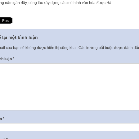
g năm gần đây, công tác xây dựng các mô hình văn hóa được Hà…
 lại một bình luận
ail của bạn sẽ không được hiển thị công khai.
Các trường bắt buộc được đánh d
nh luận
*
ên
*