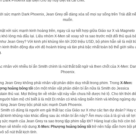
h Dark Phoenix đại diện cho sự hủy diệt và cái chết.
ới sức mạnh Dark Phoenix, Jean Grey dễ dàng xóa sổ mọi sự sống trên Trái đất n
muốn.
mặt với sức mạnh kinh hoàng trên, ngay cả sự kết hợp giữa Giáo sư X và Magneto
 khó lòng mà đấu lại. Liệu nhóm X-Men sẽ xoay sở ra sao trước một đối thủ quá b
như Jean Grey? Với kinh phí khủng lên tới 200 triệu USD, bộ phim hẳn sẽ là một tr
n kinh thiên động địa với độ hoành tráng và tàn phá bậc nhất toàn bộ thế giới siêu
.
c nhân với nhiều bí ẩn Smith chính là nút thắt bất ngờ và then chốt của X-Men: Da
Phoenix.
g Jean Grey không phải nhân vật phản diện duy nhất trong phim. Trong
X-Men:
ợng hoàng bóng tối
còn một nhân vật phản diện bí ẩn nữa là Smith do Jessica
tain thủ vai. Mọi thông tin về nhân vật này vẫn chưa hề được hé lộ. Cho tới thời đ
 người hâm mộ chỉ biết ả là một Dị nhân có khả năng biến hình và không ngừng dụ
 túng Jean Grey bộc phát sức mạnh Dark Phoenix.
 Smith có đúng là người em gái thất lạc của Giáo sư X như các fan dự đoán? Hay 
hật kinh khủng nào khác đằng sau ác nhân bí ẩn này? Âm mưu của ả là gì và sẽ lợi
 sức mạnh của Jean Grey ra sao trong tập phim sắp tới? Hàng loạt câu hỏi còn bỏ
hẹn sẽ khiến nội dung
X-Men: Phượng hoàng bóng tối
trở nên hấp dẫn hơn bội 
vô số nút thắt kịch tính.