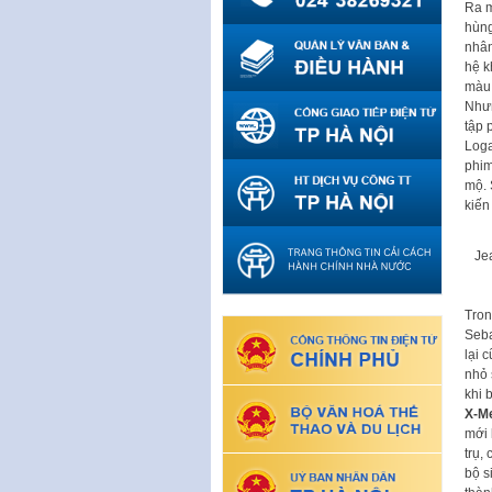
Ra m
hùng
nhân
hệ k
màu 
Nhưn
tập 
Loga
phim
mộ. 
kiến
Je
Tron
Seba
lại 
nhỏ 
khi b
X-Me
mới 
trụ,
bộ s