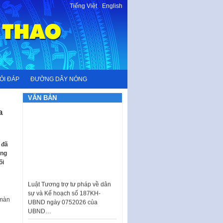
Tiếng Việt
-
English
ỎI ĐÁP
ĐƯỜNG DÂY NÓNG
VĂN BẢN
a
 đã
ông
ối
Luật Tương trợ tư pháp về dân
sự và Kế hoạch số 187KH-
UBND ngày 0752026 của
UBND…
 màn
Ban hành Danh mục vị trí khai
thác quảng cáo trên địa bàn