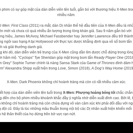
 phim có sự góp mặt của dàn diễn viên tên tuổi, gắn bó với thương hiệu X-Men tr
nhiều năm.
 X-Men: First Class
(2011) ra mắt, dàn Dị nhân thế hệ đầu tiên của X-Men đều là nh
tên mới và chưa có quá nhiều ấn tượng trong lòng khán giả. Sau 9 năm gắn bó với
ng hiệu, James McAvoy, Michael Fassbender hay Jennifer Lawrence đều trở thàn
g ngôi sao hạng A tại Hollywood với thực lực được khẳng định qua vô số bom tấn
h và giải thưởng danh giá.
g khi đó, dàn diễn viên trẻ trung của X-Men cũng dần tìm được chỗ đứng trong lòn
i hâm mộ. “Cyclops” Tye Sheridan góp mặt trong bom tấn
Ready Player One
(2018
n Grey” Sophie Turner chính là nàng Sansa Stark của G
ame of Thrones
đình đám 
rm” Alexandra Shipp xuất hiện trong
Love, Simon
(2018),
A Dog’s Way Home
(2019
X-Men: Dark Phoenix không chỉ hoành tráng mà còn có rất nhiều cảm xúc.
ết hợp của dàn diễn viên tên tuổi trong
X-Men: Phượng hoàng bóng tối
chắc chắn
 đến cho bộ phim nhiều khoảnh khắc đầy ý nghĩa nhờ diễn xuất đỉnh cao. Bởi lẽ, 
 không chỉ hoành tráng mà còn chứa đựng vô vàn cảm xúc khi phải đối đầu với n
 đội cũ. Đây là lúc những mâu thuẫn trong nội bộ các Dị nhân xuất hiện khiến mối
 hệ thân thiết của họ đứng trên bờ vực rạn nứt.