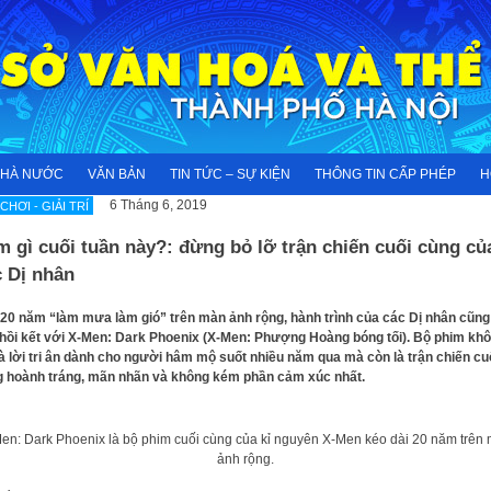
NHÀ NƯỚC
VĂN BẢN
TIN TỨC – SỰ KIỆN
THÔNG TIN CẤP PHÉP
H
6 Tháng 6, 2019
 CHƠI - GIẢI TRÍ
 gì cuối tuần này?: đừng bỏ lỡ trận chiến cuối cùng củ
c Dị nhân
20 năm “làm mưa làm gió” trên màn ảnh rộng, hành trình của các Dị nhân cũng
hồi kết với X-Men: Dark Phoenix (X-Men: Phượng Hoàng bóng tối). Bộ phim kh
là lời tri ân dành cho người hâm mộ suốt nhiều năm qua mà còn là trận chiến cu
 hoành tráng, mãn nhãn và không kém phần cảm xúc nhất.
en: Dark Phoenix là bộ phim cuối cùng của kỉ nguyên X-Men kéo dài 20 năm trên
ảnh rộng.