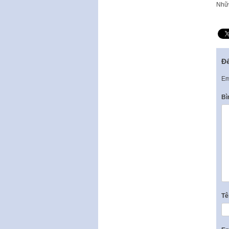
Nhữn
Để
Em
Bì
T