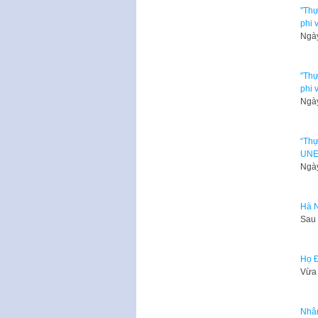
"Thự
phi 
Ngày
"Thự
phi 
Ngày
“Thự
UN
Ngày
Hà N
Sau 
Họ Đ
Vừa 
Nhân