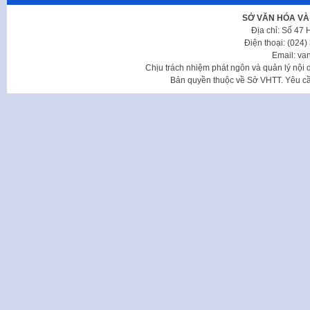
SỞ VĂN HÓA VÀ
Địa chỉ: Số 47
Điện thoại: (024
Email: va
Chịu trách nhiệm phát ngôn và quản lý nộ
Bản quyền thuộc về Sở VHTT. Yêu cầu 