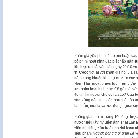
Khán giả yêu phim là trẻ em hoặc các 
bộ phim hoạt hình đặc biệt hấp dẫn
Tu
lần lượt ra mắt vào các ngày 01/10 v
thì
Coco
trở lại với khán giả nội địa 
nằm trong khuôn khổ dự án đưa các p
Nam. Hài hước, phiêu lưu nhưng đầy c
tựa phim hoạt hình này. Cô gà mái với
để tìm lại người chủ cũ ra sao? Câu b
vào Vùng đất Linh Hồn như thế nào để 
hấp dẫn, mới lạ và xúc động ngoài sứ
Không gian phim tháng 10 cũng được “
hước “siêu lầy” từ điện ảnh Thái Lan
viên nổi tiếng đến từ 3 nhà đài khác
siêu phẩm
Ngược dòng thời gian để y