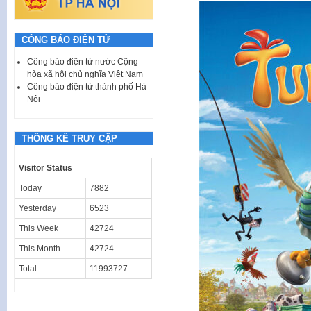
CÔNG BÁO ĐIỆN TỬ
Công báo điện tử nước Cộng
hòa xã hội chủ nghĩa Việt Nam
Công báo điện tử thành phố Hà
Nội
THỐNG KÊ TRUY CẬP
Visitor Status
Today
7882
Yesterday
6523
This Week
42724
This Month
42724
Total
11993727