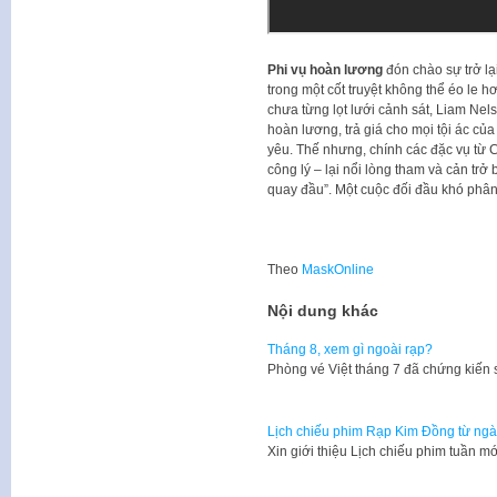
Phi vụ hoàn lương
đón chào sự trở l
trong một cốt truyệt không thể éo le 
chưa từng lọt lưới cảnh sát, Liam Nel
hoàn lương, trả giá cho mọi tội ác củ
yêu. Thế nhưng, chính các đặc vụ từ C
công lý – lại nổi lòng tham và cản t
quay đầu”. Một cuộc đối đầu khó phân đ
Theo
MaskOnline
Nội dung khác
Tháng 8, xem gì ngoài rạp?
Phòng vé Việt tháng 7 đã chứng kiến
Lịch chiếu phim Rạp Kim Đồng từ ngà
Xin giới thiệu Lịch chiếu phim tuần 