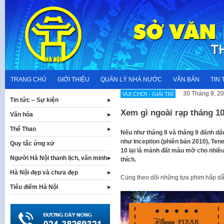
Skip
to
content
TRANG CHỦ
GIỚI THIỆU
QUẢN LÝ NHÀ NƯỚC
VĂN BẢN
TIN 
30 Tháng 9, 2
VUI CHƠI - GIẢI TRÍ
Tin tức – Sự kiện
Xem gì ngoài rạp tháng 1
Văn hóa
Thể Thao
Nếu như tháng 8 và tháng 9 đánh dấ
như Inception (phiên bản 2010), Tene
Quy tắc ứng xử
10 lại là mảnh đất màu mỡ cho nhiề
Người Hà Nội thanh lịch, văn minh
thích.
Hà Nội đẹp và chưa đẹp
Cùng theo dõi những tựa phim hấp dẫ
Tiêu điểm Hà Nội