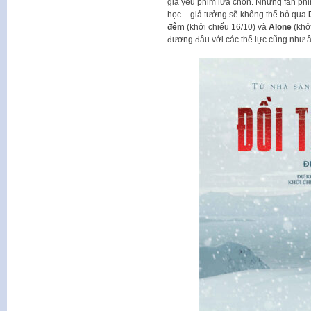
giả yêu phim lựa chọn. Những fan phim 
học – giả tưởng sẽ không thể bỏ qua
đêm
(khởi chiếu 16/10) và
Alone
(khởi
đương đầu với các thế lực cũng như 