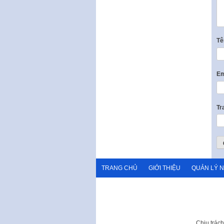
T
Em
Tr
TRANG CHỦ
GIỚI THIỆU
QUẢN LÝ 
Chịu trác