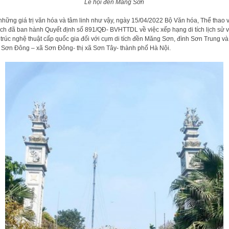
Lễ hội đền Măng Sơn
những giá trị văn hóa và tâm linh như vậy, ngày 15/04/2022 Bộ Văn hóa, Thể thao 
ịch đã ban hành Quyết định số 891/QĐ- BVHTTDL về việc xếp hạng di tích lịch sử 
 trúc nghệ thuật cấp quốc gia đối với cụm di tích đền Măng Sơn, đình Sơn Trung và
 Sơn Đông – xã Sơn Đông- thị xã Sơn Tây- thành phố Hà Nội.