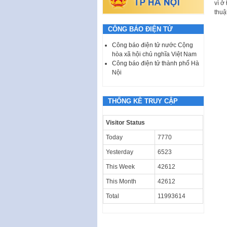
vì ở
thuậ
CÔNG BÁO ĐIỆN TỬ
Công báo điện tử nước Cộng
hòa xã hội chủ nghĩa Việt Nam
Công báo điện tử thành phố Hà
Nội
THỐNG KÊ TRUY CẬP
Visitor Status
Today
7770
Yesterday
6523
This Week
42612
This Month
42612
Total
11993614