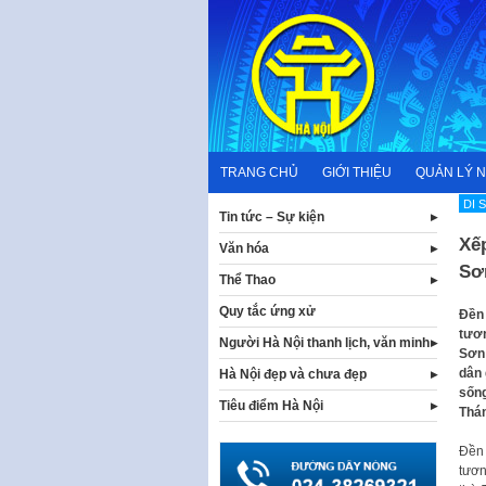
Skip
to
content
TRANG CHỦ
GIỚI THIỆU
QUẢN LÝ 
DI 
Tin tức – Sự kiện
Xếp
Văn hóa
Sơ
Thể Thao
Quy tắc ứng xử
Đền 
tươn
Người Hà Nội thanh lịch, văn minh
Sơn 
dân 
Hà Nội đẹp và chưa đẹp
sống
Tiêu điểm Hà Nội
Thán
Đền 
tươn