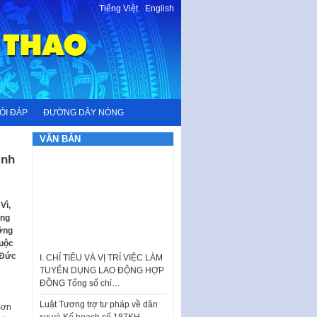
Tiếng Việt
-
English
ỎI ĐÁP
ĐƯỜNG DÂY NÓNG
VĂN BẢN
ình
Vì,
ăng
ưỡng
I. CHỈ TIÊU VÀ VỊ TRÍ VIỆC LÀM
cuộc
TUYỂN DỤNG LAO ĐỘNG HỢP
 Đức
ĐỒNG Tổng số chỉ…
Luật Tương trợ tư pháp về dân
sự và Kế hoạch số 187KH-
Sơn
UBND ngày 0752026 của