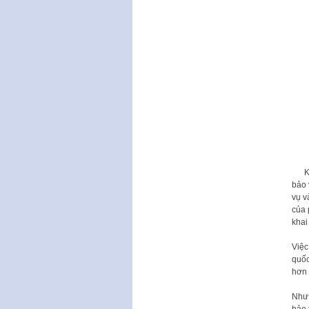
Khu 
bảo 
vụ v
của 
khai
Việc
quốc
hơn 
Như 