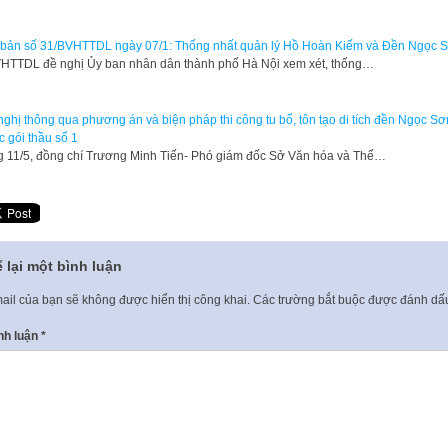
bản số 31/BVHTTDL ngày 07/1: Thống nhất quản lý Hồ Hoàn Kiếm và Đền Ngọc 
HTTDL đề nghị Ủy ban nhân dân thành phố Hà Nội xem xét, thống…
nghị thông qua phương án và biện pháp thi công tu bổ, tôn tạo di tích đền Ngọc Sơ
c gói thầu số 1
 11/5, đồng chí Trương Minh Tiến- Phó giám đốc Sở Văn hóa và Thể…
 lại một bình luận
ail của bạn sẽ không được hiển thị công khai.
Các trường bắt buộc được đánh d
nh luận
*