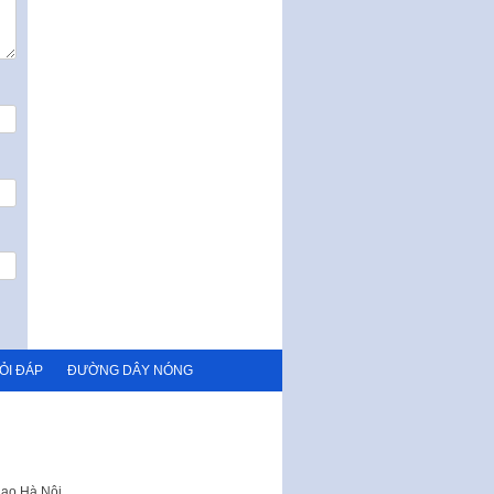
ỎI ĐÁP
ĐƯỜNG DÂY NÓNG
hao Hà Nội