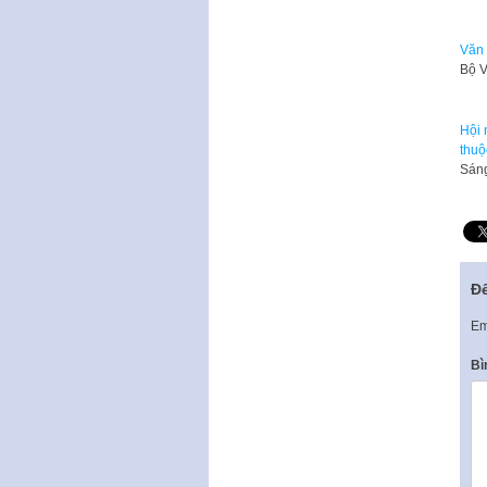
Văn 
Bộ V
Hội 
thuộ
Sáng
Để
Em
Bì