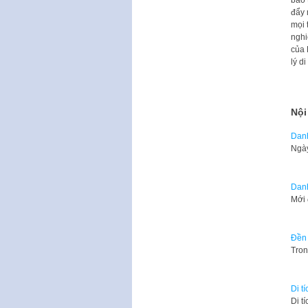
bảo 
đẩy 
mọi 
nghi
của 
lý d
Nội
Danh
Ngày
Danh
Mới
Đền
Tron
Di t
Di t