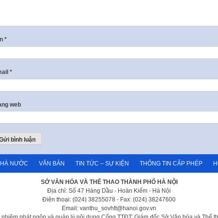
ên
*
ail
*
ang web
NHÀ NƯỚC
VĂN BẢN
TIN TỨC – SỰ KIỆN
THÔNG TIN CẤP PHÉP
H
SỞ VĂN HÓA VÀ THỂ THAO THÀNH PHỐ HÀ NỘI
Địa chỉ: Số 47 Hàng Dầu - Hoàn Kiếm - Hà Nội
Điện thoại: (024) 38255078 - Fax: (024) 38247600
Email: vanthu_sovhtt@hanoi.gov.vn
h nhiệm phát ngôn và quản lý nội dung Cổng TTĐT: Giám đốc Sở Văn hóa và Thể t