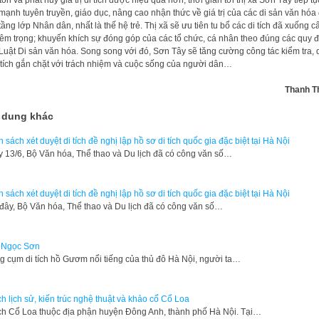
tồn và phát huy giá trị di tích được hiệu quả hơn, thời gian tới thị xã Sơn Tây tiếp tụ
mạnh tuyên truyền, giáo dục, nâng cao nhận thức về giá trị của các di sản văn hóa
tầng lớp Nhân dân, nhất là thế hệ trẻ. Thị xã sẽ ưu tiên tu bổ các di tích đã xuống c
êm trọng; khuyến khích sự đóng góp của các tổ chức, cá nhân theo đúng các quy đ
Luật Di sản văn hóa. Song song với đó, Sơn Tây sẽ tăng cường công tác kiểm tra,
i tích gắn chặt với trách nhiệm và cuộc sống của người dân…
Thanh T
 dung khác
 sách xét duyệt di tích đề nghị lập hồ sơ di tích quốc gia đặc biệt tại Hà Nội
 13/6, Bộ Văn hóa, Thể thao và Du lịch đã có công văn số…
 sách xét duyệt di tích đề nghị lập hồ sơ di tích quốc gia đặc biệt tại Hà Nội
 đây, Bộ Văn hóa, Thể thao và Du lịch đã có công văn số…
 Ngọc Sơn
g cụm di tích hồ Gươm nổi tiếng của thủ đô Hà Nội, người ta…
ích lịch sử, kiến trúc nghệ thuật và khảo cổ Cổ Loa
ích Cổ Loa thuộc địa phận huyện Đông Anh, thành phố Hà Nội. Tại…