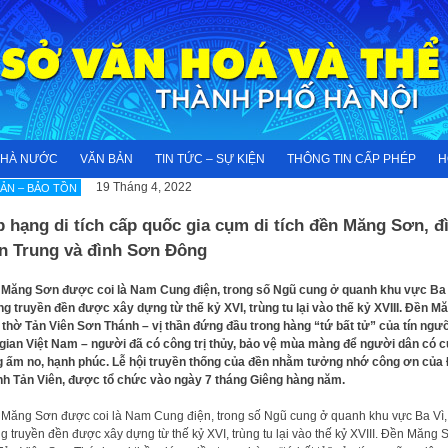
NHÀ NƯỚC
VĂN BẢN
TIN TỨC – SỰ KIỆN
THÔNG TIN CẤP PHÉP
H
19 Tháng 4, 2022
SẢN – BẢO TỒN
 hạng di tích cấp quốc gia cụm di tích đền Măng Sơn, đ
n Trung và đình Sơn Đông
Măng Sơn được coi là Nam Cung điện, trong số Ngũ cung ở quanh khu vực Ba 
g truyền đền được xây dựng từ thế kỷ XVI, trùng tu lại vào thế kỷ XVIII. Đền M
thờ Tản Viên Sơn Thánh – vị thần đứng đầu trong hàng “tứ bất tử” của tín ng
gian Việt Nam – người đã có công trị thủy, bảo vệ mùa màng để người dân có 
 ấm no, hạnh phúc. Lễ hội truyền thống của đền nhằm tưởng nhớ công ơn của
h Tản Viên, được tổ chức vào ngày 7 tháng Giêng hàng năm.
Măng Sơn được coi là Nam Cung điện, trong số Ngũ cung ở quanh khu vực Ba Vì,
g truyền đền được xây dựng từ thế kỷ XVI, trùng tu lại vào thế kỷ XVIII. Đền Măng 