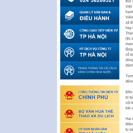
thờ 
Việt
hạnh
Viên
xã t
hay 
Thán
(thị
mang
tầng
cỗ k
đóng
đánh
Tươn
đêm 
Đền 
bi ký
cột 
bài 
Hai 
Măng
tu s