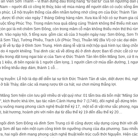
Tản Viên Sơn Thánh – vị thần đứng đầu trong hàng “tứ bất tử” của tín ngưỡng dân 
 Nam – người đã có công trị thủy, bảo vệ mùa màng để người dân có cuộc sống ấm
 phúc. Lễ hội truyền thống của đền nhằm tưởng nhớ công ơn của Đức Thánh Tản
, được tổ chức vào ngày 7 tháng Giêng hàng năm. Xưa kia lễ hội có sự tham gia c
huộc tổng Phúc Thọ. Trong mâm hoa quả dâng cúng Thánh không thể thiếu mít xan
còn gọi là mít chiêm Sơn Đông, còn trong mâm cỗ mặn không thiếu món thịt thú rừn
h. Vào ngày hội, 5 tổng xưa gồm các xã của 3 huyện ngày nay: Sơn Đông, Sơn T
 xã Sơn Tây), Tường Phiêu, Trạch Lôi (Phúc Thọ), Thuần Mỹ (Ba Vì) cử các đại diện
 lễ về tụ tập ở Đình Sơn Trung. Hình dáng lễ vật là một hộp quả hình lục lăng chồ
 do 4 người khiêng. Trai đinh các xã về đông đủ ở đình được Ban tổ chức cắt cử r
iệu trong đặt long ngai bài vị của Tam vị Đức Thánh Tản lên Đền Măng Sơn, cứ 8 
 1 kiệu, đi bên ngoài là 1 người cầm lọng, 1 người cầm cờ múa dẫn đường, 1 ngư
 trống khẩu dẹp đám, thành 1 cỗ…
g truyền: Lễ hội là dịp để diễn lại sự tích Đức Thánh Tản đi săn, diệt được thú, ngh
ở bãi Thày, dân các xã mang rượu tới ca hát, vui chơi mừng thắng lợi.
Măng Sơn hiện còn lưu giữ nhiều di vật quý như: 01 tấm bia đá bốn mặt
“Măng Sơ
“, kích thước khá lớn, tạo tác năm Cảnh Hưng thứ 7 (1746), đôi nghê gỗ đứng trên
trụ vuông mang phong cách nghệ thuật thế kỷ 17, một số di vật như sắc phong, nga
vị, bát hương, hoành phi với niên đại từ đầu thế kỷ 19 đến đầu thế kỷ 20…
ngôi đình Sơn Đông và đình Sơn Trung có lẽ cũng được xây dựng cùng thời với đ
 Sơn để tạo nên một cụm công trình tín ngưỡng chung của địa phương. Sau nhiều
ửa, hai ngôi đình mang phong cách nghệ thuật kiến trúc cuối thời Nguyễn. Hiện các