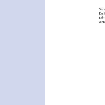
Với 
Du l
kiến
đình