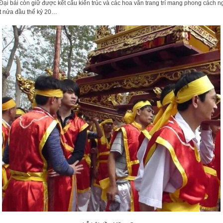
 Đại bái còn giữ được kết cấu kiến trúc và các hoa văn trang trí mang phong cách 
t nửa đầu thế kỷ 20…