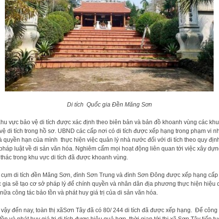
Di tích Quốc gia Đền Măng Sơn
vực bảo vệ di tích được xác định theo biên bản và bản đồ khoanh vùng các khu
vệ di tích trong hồ sơ. UBND các cấp nơi có di tích được xếp hạng trong phạm vi n
à quyền hạn của mình thực hiện việc quản lý nhà nước đối với di tích theo quy địn
pháp luật về di sản văn hóa. Nghiêm cấm mọi hoạt động liên quan tới việc xây dựn
 thác trong khu vực di tích đã được khoanh vùng.
 cụm di tích đền Măng Sơn, đình Sơn Trung và đình Sơn Đông được xếp hạng cấp
 gia sẽ tạo cơ sở pháp lý để chính quyền và nhân dân địa phương thực hiện hiệu 
nữa công tác bảo tồn và phát huy giá trị của di sản văn hóa.
vậy đến nay, toàn thị xãSơn Tây đã có 80/ 244 di tích đã được xếp hạng. Để công 