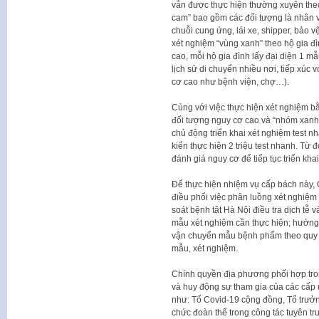
vẫn được thực hiện thường xuyên the
cam” bao gồm các đối tượng là nhân vi
chuỗi cung ứng, lái xe, shipper, bảo 
xét nghiệm “vùng xanh” theo hộ gia đì
cao, mỗi hộ gia đình lấy đại diện 1 m
lịch sử di chuyển nhiều nơi, tiếp xúc
cơ cao như bệnh viện, chợ…).
Cùng với việc thực hiện xét nghiệm b
đối tượng nguy cơ cao và “nhóm xanh” 
chủ động triển khai xét nghiệm test 
kiến thực hiện 2 triệu test nhanh. Từ đ
đánh giá nguy cơ để tiếp tục triển khai
Để thực hiện nhiệm vụ cấp bách này, 
điều phối việc phân luồng xét nghiệm
soát bệnh tật Hà Nội điều tra dịch tễ
mẫu xét nghiệm cần thực hiện; hướng 
vận chuyển mẫu bệnh phẩm theo quy đ
mẫu, xét nghiệm.
Chính quyền địa phương phối hợp tron
và huy động sự tham gia của các cấp
như: Tổ Covid-19 cộng đồng, Tổ trưở
chức đoàn thể trong công tác tuyên t