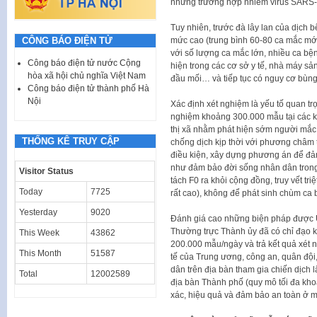
những trường hợp nhiễm virus SARS-C
Tuy nhiên, trước đà lây lan của dịch 
mức cao (trung bình 60-80 ca mắc mới
CÔNG BÁO ĐIỆN TỬ
với số lượng ca mắc lớn, nhiều ca bệ
Công báo điện tử nước Cộng
hiện trong các cơ sở y tế, nhà máy sả
hòa xã hội chủ nghĩa Việt Nam
đầu mối… và tiếp tục có nguy cơ bùng
Công báo điện tử thành phố Hà
Nội
Xác định xét nghiệm là yếu tố quan tr
nghiệm khoảng 300.000 mẫu tại các k
thị xã nhằm phát hiện sớm người mắc 
THỐNG KÊ TRUY CẬP
chống dịch kịp thời với phương châm t
điều kiện, xây dựng phương án để đả
như đảm bảo đời sống nhân dân trong
Visitor Status
tách F0 ra khỏi cộng đồng, truy vết tr
Today
7725
rất cao), không để phát sinh chùm ca
Yesterday
9020
Đánh giá cao những biện pháp được U
Thường trực Thành ủy đã có chỉ đạo k
This Week
43862
200.000 mẫu/ngày và trả kết quả xét 
This Month
51587
tế của Trung ương, công an, quân đội
dân trên địa bàn tham gia chiến dịch l
Total
12002589
địa bàn Thành phố (quy mô tối đa kho
xác, hiệu quả và đảm bảo an toàn ở m