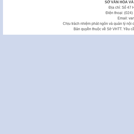
SỞ VĂN HÓA VÀ
Địa chỉ: Số 47
Điện thoại: (024
Email: va
Chịu trách nhiệm phát ngôn và quản lý nộ
Bản quyền thuộc về Sở VHTT. Yêu cầu 