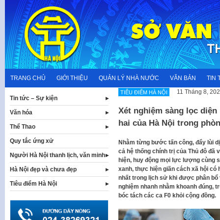
Skip
to
content
TRANG CHỦ
GIỚI THIỆU
QUẢN LÝ NHÀ NƯỚC
VĂN BẢN
TIN 
11 Tháng 8, 20
TIÊU ĐIỂM HÀ NỘI
Tin tức – Sự kiện
Xét nghiệm sàng lọc diện 
Văn hóa
hai của Hà Nội trong phò
Thể Thao
Quy tắc ứng xử
Nhằm từng bước tấn công, đẩy lùi dị
cả hệ thống chính trị của Thủ đô đã
Người Hà Nội thanh lịch, văn minh
hiện, huy động mọi lực lượng cùng 
xanh, thực hiện giãn cách xã hội có 
Hà Nội đẹp và chưa đẹp
nhất trong lịch sử khi được phân bổ
Tiêu điểm Hà Nội
nghiệm nhanh nhằm khoanh đúng, trú
bóc tách các ca F0 khỏi cộng đồng.