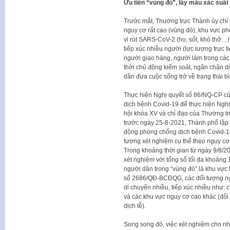
Ưu tiên “vùng đỏ”, lấy mẫu xác suất
Trước mắt, Thường trực Thành ủy chỉ đạ
nguy cơ rất cao (vùng đỏ), khu vực ph
vi rút SARS-CoV-2 (ho, sốt, khó thở…)
tiếp xúc nhiều người (lực lượng trực t
người giao hàng, người làm trong các
thời chủ động kiểm soát, ngăn chặn dị
dần đưa cuộc sống trở về trạng thái b
Thực hiện Nghị quyết số 86/NQ-CP củ
dịch bệnh Covid-19 để thực hiện Ngh
hội khóa XV và chỉ đạo của Thường tr
trước ngày 25-8-2021, Thành phố lập 
động phòng chống dịch bệnh Covid-19
tượng xét nghiệm cụ thể theo nguy c
Trong khoảng thời gian từ ngày 9/8/2
xét nghiệm với tổng số tối đa khoảng
người dân trong “vùng đỏ” là khu vực 
số 2686/QĐ-BCĐQG, các đối tượng nguy
di chuyển nhiều, tiếp xúc nhiều như:
và các khu vực nguy cơ cao khác (đối
dịch tễ).
Song song đó, việc xét nghiệm cho nh