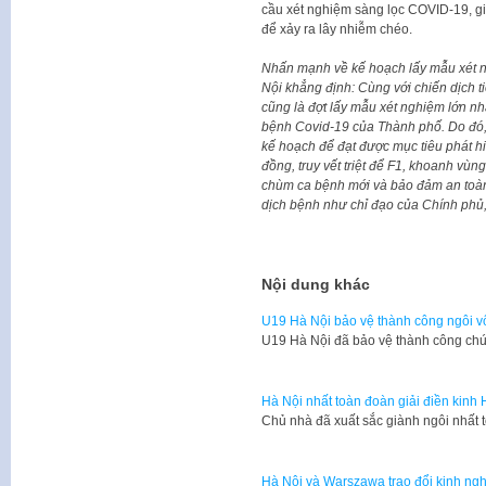
cầu xét nghiệm sàng lọc COVID-19, gi
để xảy ra lây nhiễm chéo.
Nhấn mạnh về kế hoạch lấy mẫu xét n
Nội khẳng định: Cùng với chiến dịch t
cũng là đợt lấy mẫu xét nghiệm lớn nh
bệnh Covid-19 của Thành phố. Do đó,
kế hoạch để đạt được mục tiêu phát hi
đồng, truy vết triệt để F1, khoanh vùn
chùm ca bệnh mới và bảo đảm an toàn,
dịch bệnh như chỉ đạo của Chính ph
Nội dung khác
U19 Hà Nội bảo vệ thành công ngôi v
U19 Hà Nội đã bảo vệ thành công chứ
Hà Nội nhất toàn đoàn giải điền kinh
Chủ nhà đã xuất sắc giành ngôi nhất 
Hà Nội và Warszawa trao đổi kinh nghi