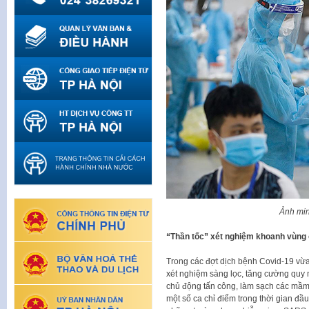
Ảnh mi
“Thần tốc” xét nghiệm khoanh vùng 
Trong các đợt dịch bệnh Covid-19 vừa
xét nghiệm sàng lọc, tăng cường quy
chủ động tấn công, làm sạch các mầm b
một số ca chỉ điểm trong thời gian đầ