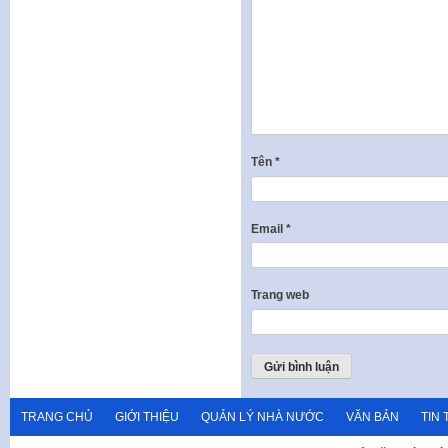
Tên
*
Email
*
Trang web
TRANG CHỦ
GIỚI THIỆU
QUẢN LÝ NHÀ NƯỚC
VĂN BẢN
TIN 