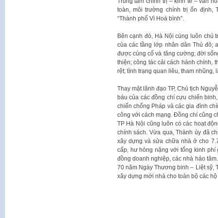
Trung tâm chính trị – kinh tế – văn h
toàn, môi trường chính trị ổn địn
“Thành phố Vì Hoà bình”.
Bên cạnh đó, Hà Nội cùng luôn chú tr
của các tầng lớp nhân dân Thủ đô; 
được củng cố và tăng cường; đời sống
thiện; công tác cải cách hành chính, 
rệt; tình trạng quan liêu, tham nhũng,
Thay mặt lãnh đạo TP, Chủ tịch Nguy
báu của các đồng chí cựu chiến binh,
chiến chống Pháp và các gia đình ch
công với cách mạng. Đồng chí cũng c
TP Hà Nội cũng luôn có các hoạt động 
chính sách. Vừa qua, Thành ủy đã ch
xây dựng và sửa chữa nhà ở cho 7.7
cấp, hư hỏng nặng với tổng kinh phí
đồng doanh nghiệp, các nhà hảo tâm.
70 năm Ngày Thương binh – Liệt sỹ, 
xây dựng mới nhà cho toàn bộ các hộ 