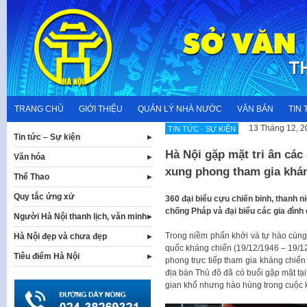
Skip
to
content
TRANG CHỦ
GIỚI THIỆU
QUẢN LÝ NHÀ NƯỚC
VĂN BẢN
TIN 
13 Tháng 12, 2
TIN TỨC - SỰ KIỆN
Tin tức – Sự kiện
Hà Nội gặp mặt tri ân các
Văn hóa
xung phong tham gia khá
Thể Thao
Quy tắc ứng xử
360 đại biểu cựu chiến binh, thanh n
chống Pháp và đại biểu các gia đình 
Người Hà Nội thanh lịch, văn minh
Trong niềm phấn khởi và tự hào cùn
Hà Nội đẹp và chưa đẹp
quốc kháng chiến (19/12/1946 – 19/12
Tiêu điểm Hà Nội
phong trực tiếp tham gia kháng chiến
địa bàn Thủ đô đã có buổi gặp mặt tạ
gian khổ nhưng hào hùng trong cuộc 