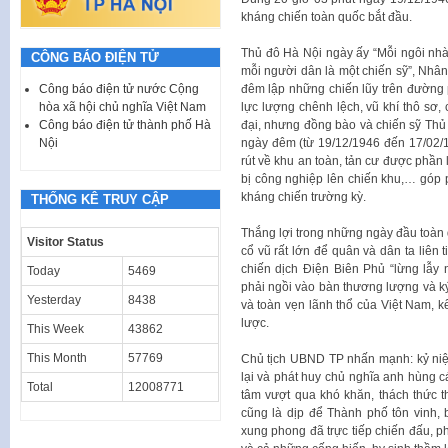
kháng chiến toàn quốc bắt đầu.
Thủ đô Hà Nội ngày ấy “Mỗi ngôi nhà
CÔNG BÁO ĐIỆN TỬ
mỗi người dân là một chiến sỹ”, Nhâ
Công báo điện tử nước Cộng
đêm lập những chiến lũy trên đường
hòa xã hội chủ nghĩa Việt Nam
lực lượng chênh lệch, vũ khí thô sơ, 
Công báo điện tử thành phố Hà
đại, nhưng đồng bào và chiến sỹ Thủ
Nội
ngày đêm (từ 19/12/1946 đến 17/02/
rút về khu an toàn, tản cư được phần
bị công nghiệp lên chiến khu,… góp
kháng chiến trường kỳ.
THỐNG KÊ TRUY CẬP
Thắng lợi trong những ngày đầu toàn 
Visitor Status
cổ vũ rất lớn để quân và dân ta liên
chiến dịch Điện Biên Phủ “lừng lẫy
Today
5469
phải ngồi vào bàn thương lượng và k
Yesterday
8438
và toàn vẹn lãnh thổ của Việt Nam, 
lược.
This Week
43862
This Month
57769
Chủ tịch UBND TP nhấn mạnh: kỷ niệ
lại và phát huy chủ nghĩa anh hùng cá
Total
12008771
tâm vượt qua khó khăn, thách thức t
cũng là dịp để Thành phố tôn vinh, 
xung phong đã trực tiếp chiến đấu, 