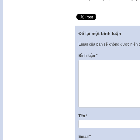
Để lại một bình luận
Email của bạn sẽ không được hiển t
Bình luận
*
Tên
*
Email
*