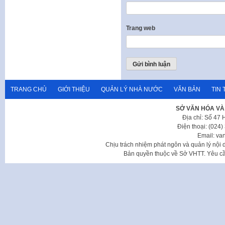
Trang web
TRANG CHỦ
GIỚI THIỆU
QUẢN LÝ NHÀ NƯỚC
VĂN BẢN
TIN 
SỞ VĂN HÓA VÀ
Địa chỉ: Số 47
Điện thoại: (024
Email: va
Chịu trách nhiệm phát ngôn và quản lý nộ
Bản quyền thuộc về Sở VHTT. Yêu cầu 