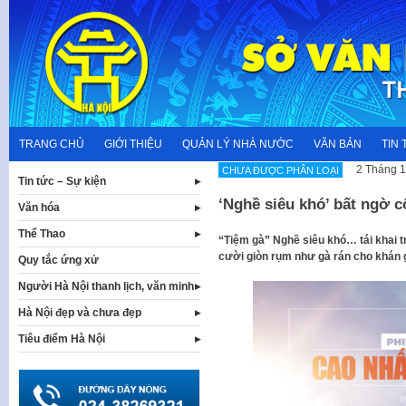
Skip
to
content
TRANG CHỦ
GIỚI THIỆU
QUẢN LÝ NHÀ NƯỚC
VĂN BẢN
TIN 
2 Tháng 1
CHƯA ĐƯỢC PHÂN LOẠI
Tin tức – Sự kiện
‘Nghề siêu khó’ bất ngờ 
Văn hóa
Thể Thao
“Tiệm gà” Nghề siêu khó… tái khai 
cười giòn rụm như gà rán cho khán g
Quy tắc ứng xử
Người Hà Nội thanh lịch, văn minh
Hà Nội đẹp và chưa đẹp
Tiêu điểm Hà Nội