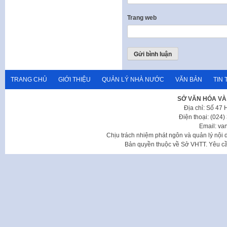
Trang web
TRANG CHỦ
GIỚI THIỆU
QUẢN LÝ NHÀ NƯỚC
VĂN BẢN
TIN 
SỞ VĂN HÓA VÀ
Địa chỉ: Số 47
Điện thoại: (024
Email: va
Chịu trách nhiệm phát ngôn và quản lý nộ
Bản quyền thuộc về Sở VHTT. Yêu cầu 