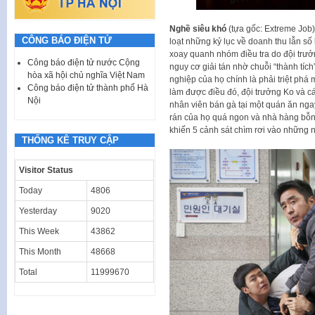
Nghề siêu khó
(tựa gốc: Extreme Job)
CÔNG BÁO ĐIỆN TỬ
loạt những kỷ lục về doanh thu lẫn số
xoay quanh nhóm điều tra do đội trư
Công báo điện tử nước Cộng
nguy cơ giải tán nhờ chuỗi “thành tích
hòa xã hội chủ nghĩa Việt Nam
nghiệp của họ chính là phải triệt ph
Công báo điện tử thành phố Hà
làm được điều đó, đội trưởng Ko và c
Nội
nhân viên bán gà tại một quán ăn ngay
rán của họ quá ngon và nhà hàng bỗng
khiến 5 cảnh sát chìm rơi vào những 
THỐNG KÊ TRUY CẬP
Visitor Status
Today
4806
Yesterday
9020
This Week
43862
This Month
48668
Total
11999670