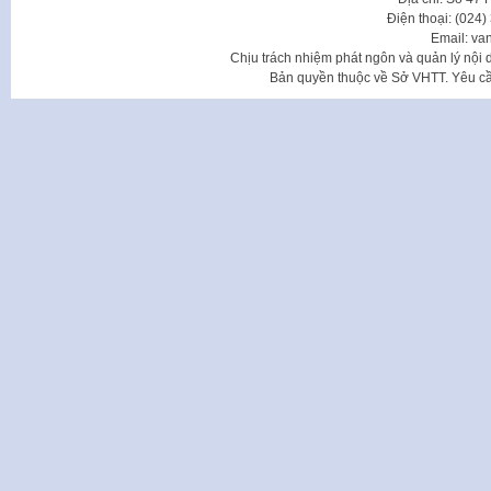
Điện thoại: (024
Email: va
Chịu trách nhiệm phát ngôn và quản lý nộ
Bản quyền thuộc về Sở VHTT. Yêu cầu 