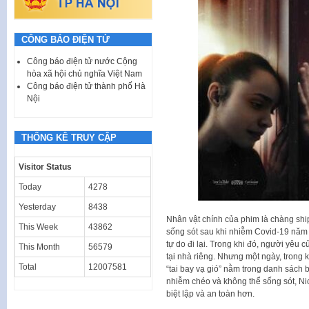
CÔNG BÁO ĐIỆN TỬ
Công báo điện tử nước Cộng
hòa xã hội chủ nghĩa Việt Nam
Công báo điện tử thành phố Hà
Nội
THỐNG KÊ TRUY CẬP
Visitor Status
Today
4278
Yesterday
8438
Nhân vật chính của phim là chàng shipp
This Week
43862
sống sót sau khi nhiễm Covid-19 năm
tự do đi lại. Trong khi đó, người yêu 
This Month
56579
tại nhà riêng. Nhưng một ngày, trong
Total
12007581
“tai bay vạ gió” nằm trong danh sách b
nhiễm chéo và không thể sống sót, Ni
biệt lập và an toàn hơn.