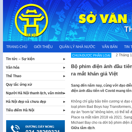
Skip
to
content
TRANG CHỦ
GIỚI THIỆU
QUẢN LÝ NHÀ NƯỚC
VĂN BẢN
TIN 
2 Tháng 1
CHƯA ĐƯỢC PHÂN LOẠI
Tin tức – Sự kiện
Bộ phim điện ảnh đầu tiê
Văn hóa
ra mắt khán giả Việt
Thể Thao
Quy tắc ứng xử
Sang đến năm nay, cùng với đạo diễ
điện ảnh đầu tiên về Covid mang tên 
Người Hà Nội thanh lịch, văn minh
Không chỉ gây bão trên cương vị đạo
Hà Nội đẹp và chưa đẹp
loạt phim Bad Boys hay Transformers, 
Tiêu điểm Hà Nội
dự án “bom tạ” không kém, có thể kể đ
Place ra mắt năm 2018 và 2021. San
Michael Bay cho ra đời bộ phim điện 
Giữa tâm dịch
.