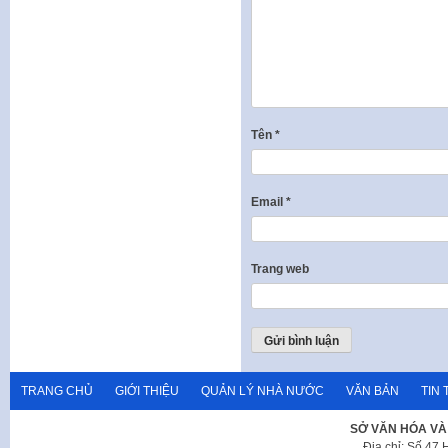
Tên
*
Email
*
Trang web
TRANG CHỦ
GIỚI THIỆU
QUẢN LÝ NHÀ NƯỚC
VĂN BẢN
TIN 
SỞ VĂN HÓA VÀ
Địa chỉ: Số 47