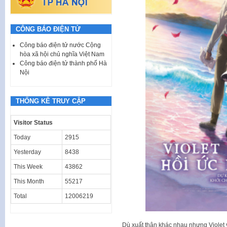
CÔNG BÁO ĐIỆN TỬ
Công báo điện tử nước Cộng
hòa xã hội chủ nghĩa Việt Nam
Công báo điện tử thành phố Hà
Nội
THỐNG KÊ TRUY CẬP
Visitor Status
Today
2915
Yesterday
8438
This Week
43862
This Month
55217
Total
12006219
Dù xuất thân khác nhau nhưng Violet v