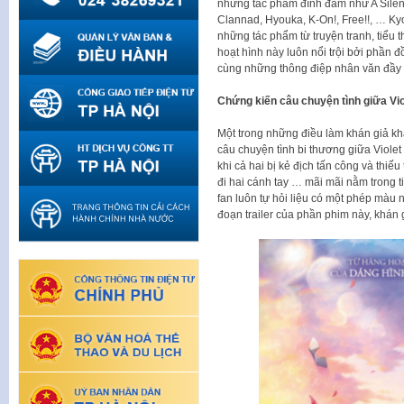
những tác phẩm đình đám như A Silen
Clannad, Hyouka, K-On!, Free!!, … Ky
những tác phẩm từ truyện tranh, tiểu 
hoạt hình này luôn nổi trội bởi phần 
cùng những thông điệp nhân văn đầy s
Chứng kiến câu chuyện tình giữa Vio
Một trong những điều làm khán giả khắ
câu chuyện tình bi thương giữa Violet 
khi cả hai bị kẻ địch tấn công và thiếu 
đi hai cánh tay … mãi mãi nằm trong t
fan luôn tự hỏi liệu có một phép màu 
đoạn trailer của phần phim này, khán g