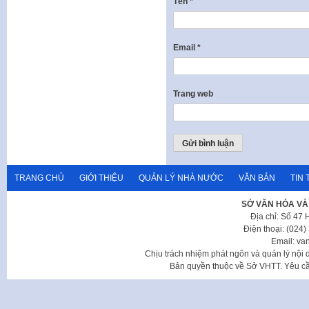
Tên
*
Email
*
Trang web
TRANG CHỦ
GIỚI THIỆU
QUẢN LÝ NHÀ NƯỚC
VĂN BẢN
TIN 
SỞ VĂN HÓA VÀ
Địa chỉ: Số 47
Điện thoại: (024
Email: va
Chịu trách nhiệm phát ngôn và quản lý nộ
Bản quyền thuộc về Sở VHTT. Yêu cầu 