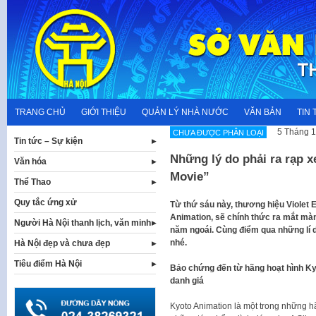
Skip
to
content
TRANG CHỦ
GIỚI THIỆU
QUẢN LÝ NHÀ NƯỚC
VĂN BẢN
TIN 
5 Tháng 1
CHƯA ĐƯỢC PHÂN LOẠI
Tin tức – Sự kiện
Những lý do phải ra rạp 
Văn hóa
Movie”
Thể Thao
Quy tắc ứng xử
Từ thứ sáu này, thương hiệu Violet
Animation, sẽ chính thức ra mắt mà
Người Hà Nội thanh lịch, văn minh
năm ngoái. Cùng điểm qua những lí d
nhé.
Hà Nội đẹp và chưa đẹp
Tiêu điểm Hà Nội
Bảo chứng đến từ hãng hoạt hình Ky
danh giá
Kyoto Animation là một trong những hã