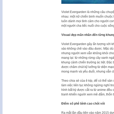
Violet Evergarden là những câu chuyệ
nhau: một nữ chiến binh muốn chuộc lỗ
luôn dành mọi tình cảm cho người con
một người cha tiếc nuối cho cuộc sốn
Visual đẹp mãn nhãn đến từng khung
Violet Evergarden gây ấn tượng với kh
xảo không chê vào đâu được. Mặc dù lấ
nhưng người xem vẫn không khỏi cho
mang lại: từ những rừng cây xanh ng
khung cảnh chiến trường ác liệt. Đặc b
được chăm chút kỹ lưỡng từ diện mạo
mong manh và yếu đuối, nhưng vẫn c
Theo chia sẻ của ê kíp, để có thể sản 
làm việc liên tục không ngừng nghỉ t
hình bất kỳ được cắt ra từ anime đều 
tranh khiến người xem mê đắm, thổn t
Điểm số phê bình cao chót vót
Ra mắt lần đầu tiên vào năm 2015 dư