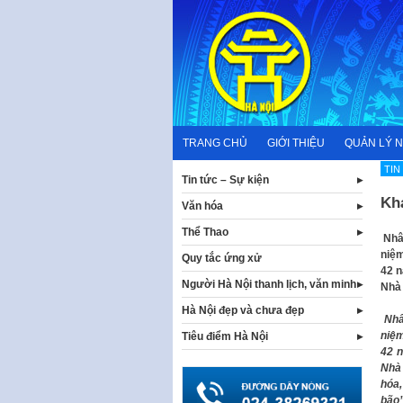
Skip
to
content
TRANG CHỦ
GIỚI THIỆU
QUẢN LÝ 
TIN
Tin tức – Sự kiện
Kh
Văn hóa
Thể Thao
Nhân
niệm
Quy tắc ứng xử
42 n
Người Hà Nội thanh lịch, văn minh
Nhà
Hà Nội đẹp và chưa đẹp
Nhâ
niệm
Tiêu điểm Hà Nội
42 n
Nhà
hóa,
bão”