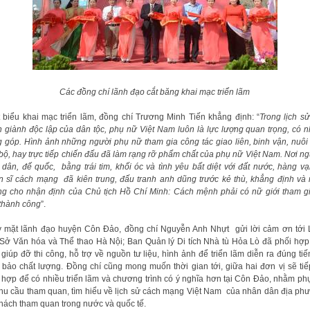
Các đồng chí lãnh đạo cắt băng khai mạc triển lãm
 biểu khai mạc triển lãm, đồng chí Trương Minh Tiến khẳng định: “
Trong lịch s
h giành độc lập của dân tộc, phụ nữ Việt Nam luôn là lực lượng quan trọng, có 
 góp. Hình ảnh những người phụ nữ tham gia công tác giao liên, binh vận, nuôi
bộ, hay trực tiếp chiến đấu đã làm rạng rỡ phẩm chất của phụ nữ Việt Nam. Nơi ng
 dân, đế quốc, bằng trái tim, khối óc và tình yêu bất diệt với đất nước, hàng v
n sĩ cách mạng đã kiên trung, đấu tranh anh dũng trước kẻ thù, khẳng định và
g cho nhận định của Chủ tịch Hồ Chí Minh: Cách mệnh phải có nữ giới tham gi
thành công
”.
 mặt lãnh đạo huyện Côn Đảo, đồng chí Nguyễn Anh Nhựt gửi lời cảm ơn tới
Sở Văn hóa và Thể thao Hà Nội; Ban Quản lý Di tích Nhà tù Hỏa Lò đã phối hợp
 giúp đỡ thi công, hỗ trợ về nguồn tư liệu, hình ảnh để triển lãm diễn ra đúng tiế
bảo chất lượng. Đồng chí cũng mong muốn thời gian tới, giữa hai đơn vị sẽ tiế
 hợp để có nhiều triển lãm và chương trình có ý nghĩa hơn tại Côn Đảo, nhằm ph
nhu cầu tham quan, tìm hiểu về lịch sử cách mạng Việt Nam của nhân dân địa ph
hách tham quan trong nước và quốc tế.