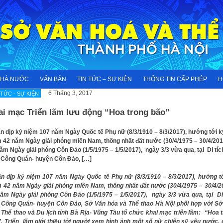
NHÀ NƯỚC
VĂN BẢN
TIN TỨC – SỰ KIỆN
THÔNG TIN CẤP PHÉP
H
6 Tháng 3, 2017
 TỨC - SỰ KIỆN
ai mạc Triển lãm lưu động “Hoa trong bão”
 dịp kỷ niệm 107 năm Ngày Quốc tế Phụ nữ (8/3/1910 – 8/3/2017), hướng tới k
 42 năm Ngày giải phóng miền Nam, thống nhất đất nước (30/4/1975 – 30/4/201
ăm Ngày giải phóng Côn Đảo (1/5/1975 – 1/5/2017), ngày 3/3 vừa qua, tại Di tíc
 Công Quán- huyện Côn Đảo, […]
n dịp kỷ niệm 107 năm Ngày Quốc tế Phụ nữ (8/3/1910 – 8/3/2017), hướng t
 42 năm Ngày giải phóng miền Nam, thống nhất đất nước (30/4/1975 – 30/4/2
ăm Ngày giải phóng Côn Đảo (1/5/1975 – 1/5/2017), ngày 3/3 vừa qua, tại Di
 Công Quán- huyện Côn Đảo, Sở Văn hóa và Thể thao Hà Nội phối hợp với Sở
 Thể thao và Du lịch tỉnh Bà Rịa- Vũng Tàu tổ chức khai mạc triển lãm: “Hoa 
. Triển lãm giới thiệu tới người xem hình ảnh một số nữ chiến sỹ yêu nước,