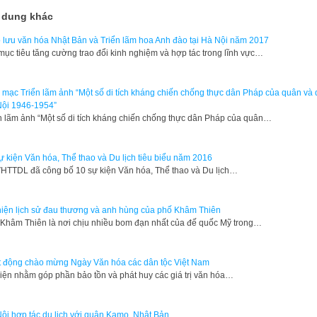
 dung khác
 lưu văn hóa Nhật Bản và Triển lãm hoa Anh đào tại Hà Nội năm 2017
mục tiêu tăng cường trao đổi kinh nghiệm và hợp tác trong lĩnh vực…
 mạc Triển lãm ảnh “Một số di tích kháng chiến chống thực dân Pháp của quân và
ội 1946-1954”
n lãm ảnh “Một số di tích kháng chiến chống thực dân Pháp của quân…
ự kiện Văn hóa, Thể thao và Du lịch tiêu biểu năm 2016
HTTDL đã công bố 10 sự kiện Văn hóa, Thể thao và Du lịch…
hiện lịch sử đau thương và anh hùng của phố Khâm Thiên
 Khâm Thiên là nơi chịu nhiều bom đạn nhất của đế quốc Mỹ trong…
 động chào mừng Ngày Văn hóa các dân tộc Việt Nam
iện nhằm góp phần bảo tồn và phát huy các giá trị văn hóa…
ội hợp tác du lịch với quận Kamo, Nhật Bản