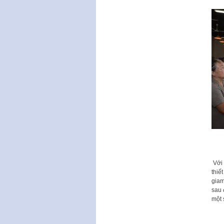
Với
thiế
giam
sau 
một 