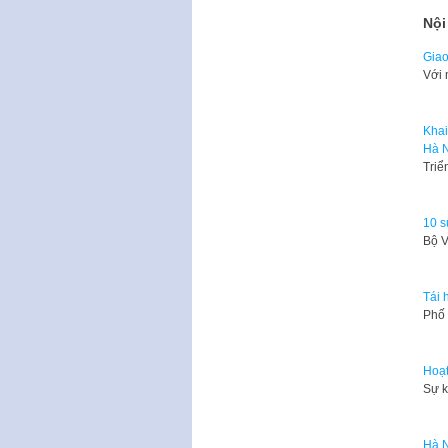
Nội
Giao
Với 
Khai
Hà N
Triể
10 s
Bộ V
Tái 
​Phố
Hoạt
Sự k
Hà N