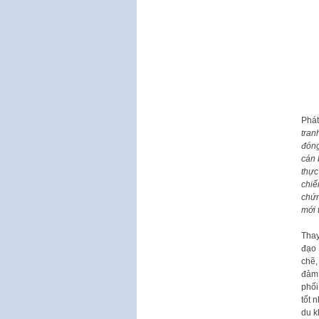
Phát
tran
đóng
cán 
thực
chiế
chứn
mới 
Thay
đạo 
chẽ,
đảm 
phối
tốt 
du k