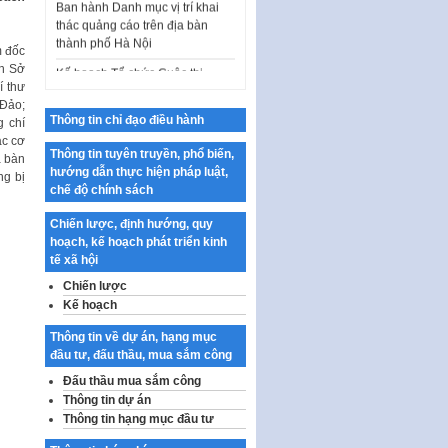
thành phố Hà Nội
Kế hoạch Tổ chức Cuộc thi
m đốc
chính luận về bảo vệ nền tảng tư
ch Sở
tưởng của Đảng…
í thư
 Đảo;
Công bố công khai dự toán kinh
Thông tin chỉ đạo điều hành
g chí
phí xây dựng pháp luật, hoàn
ác cơ
thiện thể chế, chính…
Thông tin tuyên truyền, phổ biến,
a bàn
hướng dẫn thực hiện pháp luật,
ng bị
Quy định về nghiên cứu, ứng
chế độ chính sách
dụng khoa học, công nghệ, đổi
mới sáng tạo và chuyển…
Chiến lược, định hướng, quy
hoạch, kế hoạch phát triển kinh
Quy định chi tiết và hướng dẫn
tế xã hội
thi hành một số điều của Luật Lý
lịch tư…
Chiến lược
Kế hoạch
Sửa đổi, bổ sung một số nội
dung tại Nghị quyết số 30/NQ-
Thông tin về dự án, hạng mục
CP ngày 24 tháng 02…
đầu tư, đấu thầu, mua sắm công
Ban hành Chương trình hành
Đấu thầu mua sắm công
động của Chính phủ thực hiện
Thông tin dự án
Nghị quyết số 02-NQ/TW ngày
Thông tin hạng mục đầu tư
17…