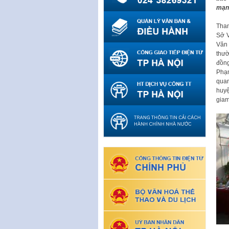
mạng
Tham
Sở V
Văn 
thườ
đồng
Phạm
quan
huyệ
giam