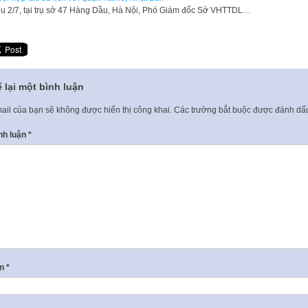
ều 2/7, tại trụ sở 47 Hàng Dầu, Hà Nội, Phó Giám đốc Sở VHTTDL…
 lại một bình luận
ail của bạn sẽ không được hiển thị công khai.
Các trường bắt buộc được đánh d
nh luận
*
ên
*