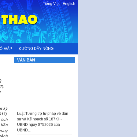
Tiếng Việt
-
English
ỎI ĐÁP
ĐƯỜNG DÂY NÓNG
VĂN BẢN
ỷ
7),
h
Luật Tương trợ tư pháp về dân
ới kỷ
sự và Kế hoạch số 187KH-
017),
UBND ngày 0752026 của
 tích
UBND…
 Văn
trong
Ban hành Danh mục vị trí khai
 cách
thác quảng cáo trên địa bàn