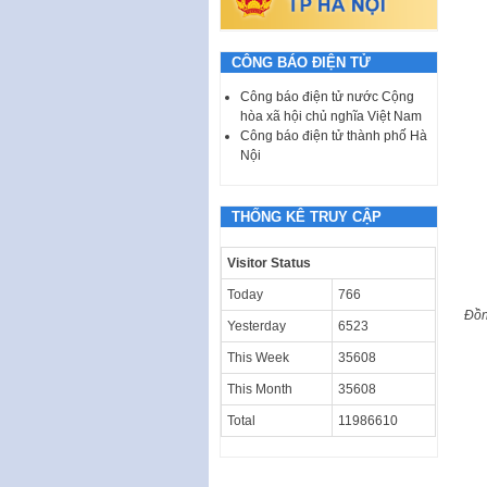
CÔNG BÁO ĐIỆN TỬ
Công báo điện tử nước Cộng
hòa xã hội chủ nghĩa Việt Nam
Công báo điện tử thành phố Hà
Nội
THỐNG KÊ TRUY CẬP
Visitor Status
Today
766
Đồn
Yesterday
6523
This Week
35608
This Month
35608
Total
11986610