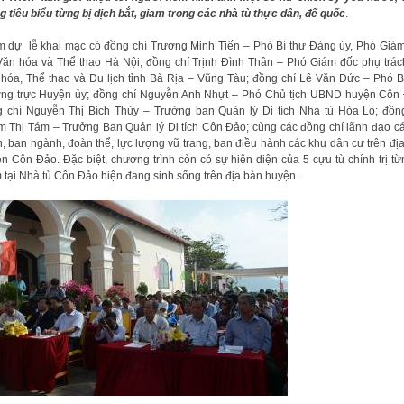
 tiêu biểu từng bị dịch bắt, giam trong các nhà tù thực dân, đế quốc
.
 dự lễ khai mạc có đồng chí Trương Minh Tiến – Phó Bí thư Đảng ủy, Phó Giá
ăn hóa và Thể thao Hà Nội; đồng chí Trịnh Đình Thân – Phó Giám đốc phụ trá
hóa, Thể thao và Du lịch tỉnh Bà Rịa – Vũng Tàu; đồng chí Lê Văn Đức – Phó B
ng trực Huyện ủy; đồng chí Nguyễn Anh Nhựt – Phó Chủ tịch UBND huyện Côn
 chí Nguyễn Thị Bích Thủy – Trưởng ban Quản lý Di tích Nhà tù Hỏa Lò; đồn
 Thị Tám – Trưởng Ban Quản lý Di tích Côn Đảo; cùng các đồng chí lãnh đạo c
, ban ngành, đoàn thể, lực lượng vũ trang, ban điều hành các khu dân cư trên đị
n Côn Đảo. Đặc biệt, chương trình còn có sự hiện diện của 5 cựu tù chính trị từ
 tại Nhà tù Côn Đảo hiện đang sinh sống trên địa bàn huyện.