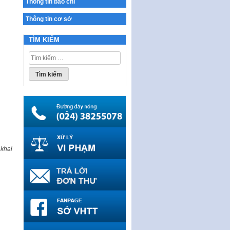
Thông tin báo chí
THÔNG BÁO Tuyển dụng lao
động hợp đồng theo Nghị định
Thông tin cơ sở
số 111/2022/NĐ-CP ngày
30/12/2022 của Chính…
TÌM KIẾM
Sửa đổi, bổ sung một số điều
Tìm
của Thông tư số 320/2016/TT-
kiếm
BTC của Bộ trưởng Bộ Tài…
cho:
Quy định về quản lý website
thương mại điện tử
Nghị quyết quy định điều kiện,
thủ tục tặng, thu hồi danh hiệu
"Công dân danh dự…
Nghị quyết quy định một số
 khai
chính sách thúc đẩy nghiên cứu
khoa học, phát triển công…
Nghị quyết công bố Nghị quyết
quy phạm pháp luật của HĐND
Thành phố triển khai thi…
Nghị quyết ban hành quy chế
tiếp công dân của Thường trực
HĐND, đại biểu HĐND thành…