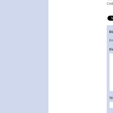
​Chi
Để
Em
Bì
T