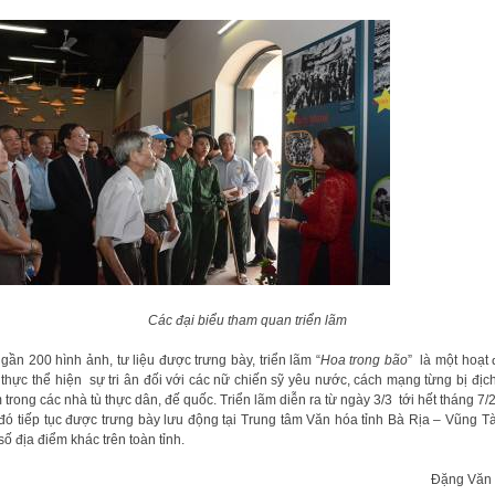
Các đại biểu tham quan triển lãm
 gần 200 hình ảnh, tư liệu được trưng bày, triển lãm “
Hoa trong bão
” là một hoạt
t thực thể hiện sự tri ân đối với các nữ chiến sỹ yêu nước, cách mạng từng bị địch
 trong các nhà tù thực dân, đế quốc. Triển lãm diễn ra từ ngày 3/3 tới hết tháng 7/
đó tiếp tục được trưng bày lưu động tại Trung tâm Văn hóa tỉnh Bà Rịa – Vũng T
số địa điểm khác trên toàn tỉnh.
Đặng Văn Bi