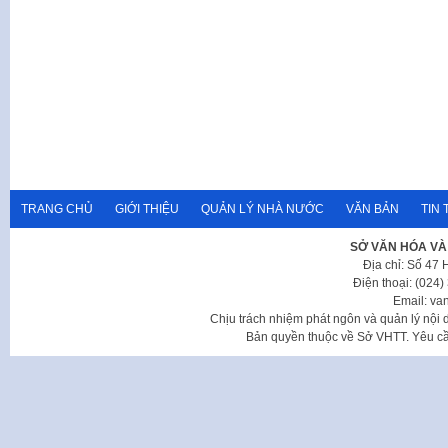
TRANG CHỦ
GIỚI THIỆU
QUẢN LÝ NHÀ NƯỚC
VĂN BẢN
TIN 
SỞ VĂN HÓA VÀ
Địa chỉ: Số 47
Điện thoại: (024
Email: va
Chịu trách nhiệm phát ngôn và quản lý nộ
Bản quyền thuộc về Sở VHTT. Yêu cầu 