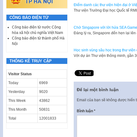
Điểm danh các thư viện hiện đại ở Vi
​Thư viện Trường Đại học Quốc tế RM
CÔNG BÁO ĐIỆN TỬ
Công báo điện tử nước Cộng
Chờ Singapore với lời hứa SEA Game
hòa xã hội chủ nghĩa Việt Nam
​Đáng lý ra, Singapore đến hẹn lại l
Công báo điện tử thành phố Hà
Nội
Học sinh vùng sâu học trong thư viện
​Với dự án Thư viện thông minh, gần
THỐNG KÊ TRUY CẬP
Visitor Status
Today
6969
Để lại một bình luận
Yesterday
9020
Email của bạn sẽ không được hiển t
This Week
43862
This Month
50831
Bình luận
*
Total
12001833