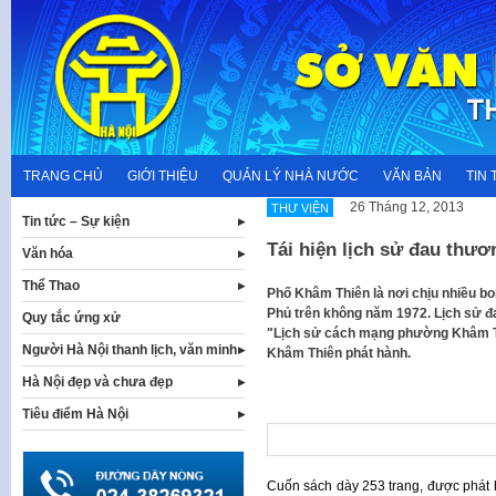
Skip
to
content
TRANG CHỦ
GIỚI THIỆU
QUẢN LÝ NHÀ NƯỚC
VĂN BẢN
TIN 
26 Tháng 12, 2013
THƯ VIỆN
Tin tức – Sự kiện
Tái hiện lịch sử đau thư
Văn hóa
Thể Thao
​Phố Khâm Thiên là nơi chịu nhiều b
Phủ trên không năm 1972. Lịch sử đ
Quy tắc ứng xử
"Lịch sử cách mạng phường Khâm T
Người Hà Nội thanh lịch, văn minh
Khâm Thiên phát hành​.
Hà Nội đẹp và chưa đẹp
Tiêu điểm Hà Nội
Cuốn sách dày 253 trang, được phát 