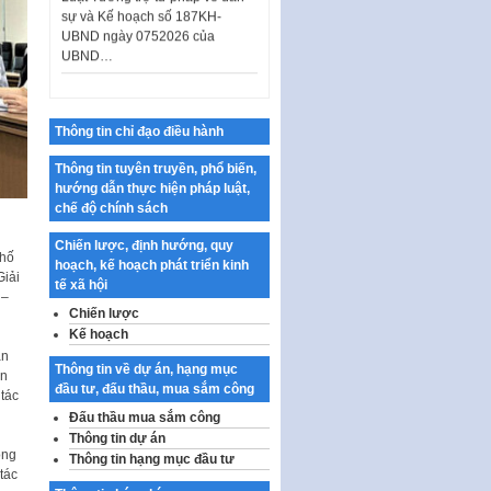
UBND ngày 0752026 của
UBND…
Ban hành Danh mục vị trí khai
thác quảng cáo trên địa bàn
thành phố Hà Nội
Thông tin chỉ đạo điều hành
Kế hoạch Tổ chức Cuộc thi
chính luận về bảo vệ nền tảng tư
Thông tin tuyên truyền, phổ biến,
tưởng của Đảng…
hướng dẫn thực hiện pháp luật,
chế độ chính sách
Công bố công khai dự toán kinh
phí xây dựng pháp luật, hoàn
Chiến lược, định hướng, quy
thiện thể chế, chính…
phố
hoạch, kế hoạch phát triển kinh
Giải
tế xã hội
Quy định về nghiên cứu, ứng
 –
dụng khoa học, công nghệ, đổi
Chiến lược
mới sáng tạo và chuyển…
Kế hoạch
an
Quy định chi tiết và hướng dẫn
Thông tin về dự án, hạng mục
in
thi hành một số điều của Luật Lý
đầu tư, đấu thầu, mua sắm công
 tác
lịch tư…
Đấu thầu mua sắm công
Sửa đổi, bổ sung một số nội
Thông tin dự án
dung tại Nghị quyết số 30/NQ-
ông
Thông tin hạng mục đầu tư
CP ngày 24 tháng 02…
tác