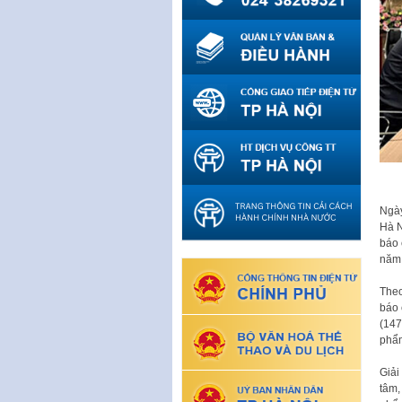
Ngày
Hà N
báo 
năm
Theo
báo 
(147
phẩ
Giải
tâm,