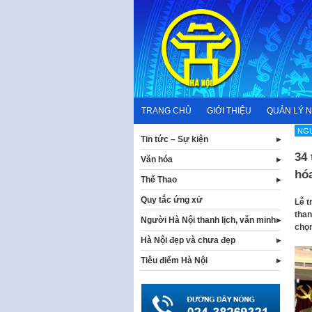
Skip
to
content
TRANG CHỦ
GIỚI THIỆU
QUẢN LÝ 
NGƯ
Tin tức – Sự kiện
34 
Văn hóa
hó
Thể Thao
Quy tắc ứng xử
Lễ t
than
Người Hà Nội thanh lịch, văn minh
chọn
Hà Nội đẹp và chưa đẹp
Tiêu điểm Hà Nội