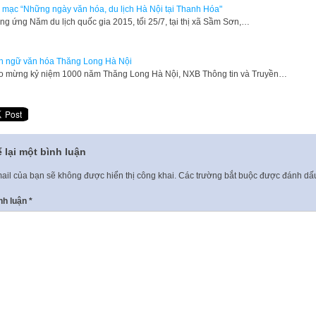
 mạc “Những ngày văn hóa, du lịch Hà Nội tại Thanh Hóa"
ng ứng Năm du lịch quốc gia 2015, tối 25/7, tại thị xã Sầm Sơn,…
 ngữ văn hóa Thăng Long Hà Nội
o mừng kỷ niệm 1000 năm Thăng Long Hà Nội, NXB Thông tin và Truyền…
 lại một bình luận
ail của bạn sẽ không được hiển thị công khai.
Các trường bắt buộc được đánh d
nh luận
*