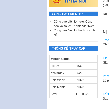
phẩm
giải
CÔNG BÁO ĐIỆN TỬ
Dự k
Công báo điện tử nước Cộng
hòa xã hội chủ nghĩa Việt Nam
Công báo điện tử thành phố Hà
Nội
Nội
Trao
Chiề
THỐNG KÊ TRUY CẬP
Giải
Visitor Status
Giải
Today
4530
Yesterday
6523
Phát
This Week
39372
Lễ p
This Month
39373
Kết 
Total
11990375
Sau 