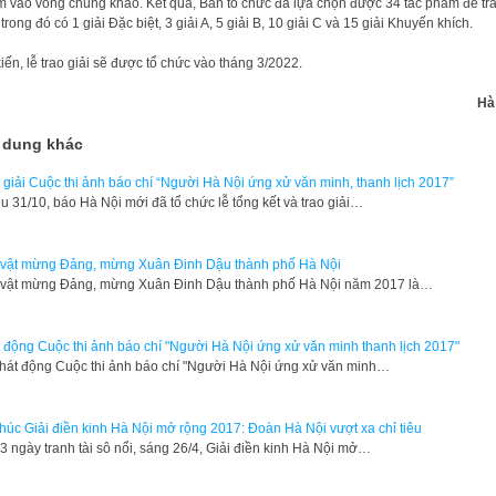
 vào vòng chung khảo. Kết quả, Ban tổ chức đã lựa chọn được 34 tác phẩm để tr
, trong đó có 1 giải Đặc biệt, 3 giải A, 5 giải B, 10 giải C và 15 giải Khuyến khích.
iến, lễ trao giải sẽ được tổ chức vào tháng 3/2022.
Hà
 dung khác
 giải Cuộc thi ảnh báo chí “Người Hà Nội ứng xử văn minh, thanh lịch 2017”
u 31/10, báo Hà Nội mới đã tổ chức lễ tổng kết và trao giải…
 vật mừng Đảng, mừng Xuân Đinh Dậu thành phố Hà Nội
 vật mừng Đảng, mừng Xuân Đinh Dậu thành phố Hà Nội năm 2017 là…
 động Cuộc thi ảnh báo chí "Người Hà Nội ứng xử văn minh thanh lịch 2017"
hát động Cuộc thi ảnh báo chí "Người Hà Nội ứng xử văn minh…
thúc Giải điền kinh Hà Nội mở rộng 2017: Đoàn Hà Nội vượt xa chỉ tiêu
3 ngày tranh tài sô nổi, sáng 26/4, Giải điền kinh Hà Nội mở…