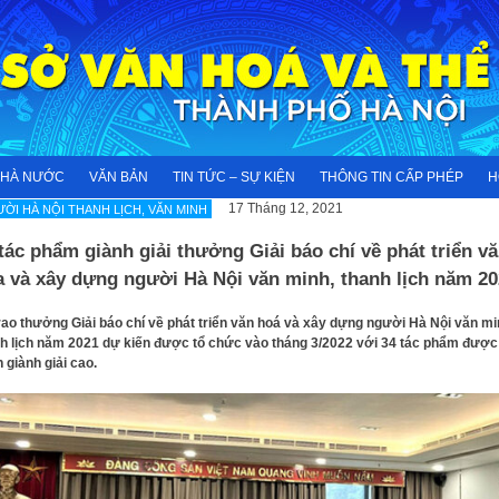
NHÀ NƯỚC
VĂN BẢN
TIN TỨC – SỰ KIỆN
THÔNG TIN CẤP PHÉP
H
17 Tháng 12, 2021
ỜI HÀ NỘI THANH LỊCH, VĂN MINH
tác phẩm giành giải thưởng Giải báo chí về phát triển v
a và xây dựng người Hà Nội văn minh, thanh lịch năm 20
rao thưởng Giải báo chí về phát triển văn hoá và xây dựng người Hà Nội văn mi
h lịch năm 2021 dự kiến được tổ chức vào tháng 3/2022 với 34 tác phẩm được
 giành giải cao.