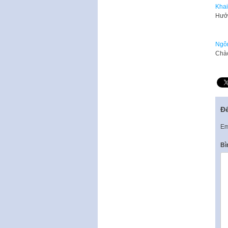
Khai
​Hưở
Ngôn
​Chà
Để
Em
Bì