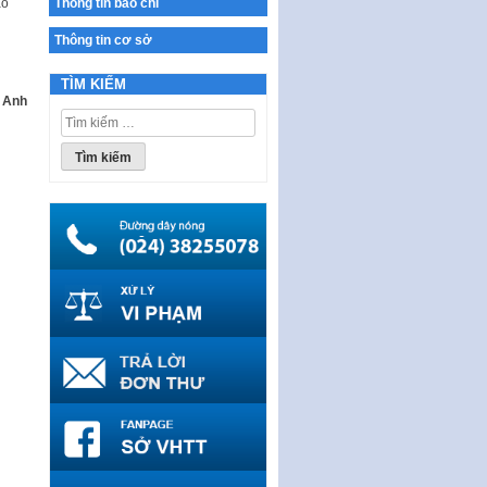
Thông tin báo chí
ao
Ban hành Chương trình hành
động của Chính phủ thực hiện
Thông tin cơ sở
Nghị quyết số 02-NQ/TW ngày
17…
TÌM KIẾM
 Anh
THÔNG BÁO Tuyển dụng lao
Tìm
động hợp đồng theo Nghị định
kiếm
số 111/2022/NĐ-CP ngày
cho:
30/12/2022 của Chính…
Sửa đổi, bổ sung một số điều
của Thông tư số 320/2016/TT-
BTC của Bộ trưởng Bộ Tài…
Quy định về quản lý website
thương mại điện tử
Nghị quyết quy định điều kiện,
thủ tục tặng, thu hồi danh hiệu
"Công dân danh dự…
Nghị quyết quy định một số
chính sách thúc đẩy nghiên cứu
khoa học, phát triển công…
Nghị quyết công bố Nghị quyết
quy phạm pháp luật của HĐND