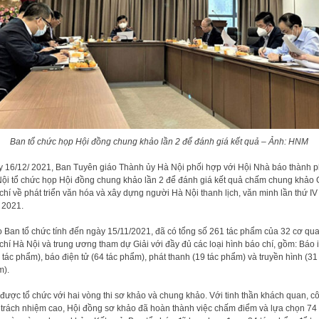
Ban tổ chức họp Hội đồng chung khảo lần 2 để đánh giá kết quả – Ảnh: HNM
 16/12/ 2021, Ban Tuyên giáo Thành ủy Hà Nội phối hợp với Hội Nhà báo thành 
ội tổ chức họp Hội đồng chung khảo lần 2 để đánh giá kết quả chấm chung khảo 
chí về phát triển văn hóa và xây dựng người Hà Nội thanh lịch, văn minh lần thứ IV
 2021.
 Ban tổ chức tính đến ngày 15/11/2021, đã có tổng số 261 tác phẩm của 32 cơ qu
chí Hà Nội và trung ương tham dự Giải với đầy đủ các loại hình báo chí, gồm: Báo 
 tác phẩm), báo điện tử (64 tác phẩm), phát thanh (19 tác phẩm) và truyền hình (31
m).
 được tổ chức với hai vòng thi sơ khảo và chung khảo. Với tinh thần khách quan, c
 trách nhiệm cao, Hội đồng sơ khảo đã hoàn thành việc chấm điểm và lựa chọn 74 