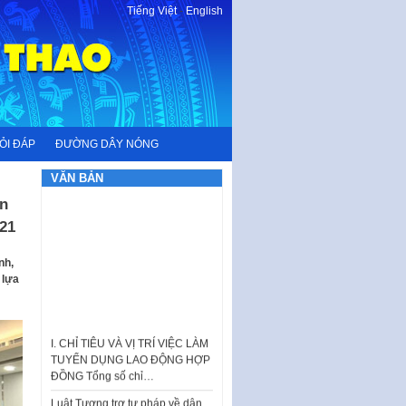
Tiếng Việt
-
English
ỎI ĐÁP
ĐƯỜNG DÂY NÓNG
VĂN BẢN
ăn
21
nh,
 lựa
I. CHỈ TIÊU VÀ VỊ TRÍ VIỆC LÀM
TUYỂN DỤNG LAO ĐỘNG HỢP
ĐỒNG Tổng số chỉ…
Luật Tương trợ tư pháp về dân
sự và Kế hoạch số 187KH-