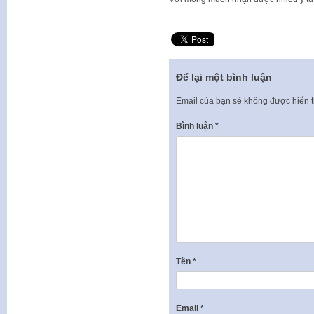
Để lại một bình luận
Email của bạn sẽ không được hiển t
Bình luận
*
Tên
*
Email
*