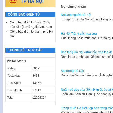
Nội dung khác
CÔNG BÁO ĐIỆN TỬ
Nét đẹp người Hà Nội
Từ ngàn xưa, Hà Nội vốn nổi tiếng là 
Công báo điện tử nước Cộng
hòa xã hội chủ nghĩa Việt Nam
Công báo điện tử thành phố Hà
Hà Nội Trắng sắc hoa sưa
Nội
Cuối tháng Ba là mùa hoa sưa nở rộ.
THỐNG KÊ TRUY CẬP
Bảo tàng Hà Nội được bầu vào top đẹp
Nằm trong danh sách 36 bảo tàng có k
Visitor Status
Today
5012
Ấn tượng Hà Nội
Đó là chủ đề của Liên hoan Ảnh ngh
Yesterday
8438
This Week
43862
Ngắm vẻ đẹp của Gốm Hàn Quốc tại 
This Month
57312
Triển lãm Gốm sứ Hàn Quốc nhân kỷ 
Total
12008314
Trang trí để Hà Nội đẹp hơn trong mắ
Với mong muốn nhận được nhiều ý tư