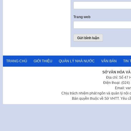
Trang web
TRANG CHỦ
GIỚI THIỆU
QUẢN LÝ NHÀ NƯỚC
VĂN BẢN
TIN 
SỞ VĂN HÓA VÀ
Địa chỉ: Số 47
Điện thoại: (024
Email: va
Chịu trách nhiệm phát ngôn và quản lý nộ
Bản quyền thuộc về Sở VHTT. Yêu cầu 