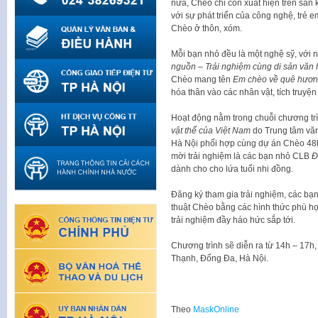
nữa, Chèo chỉ còn xuất hiện trên sân
với sự phát triển của công nghệ, trẻ e
Chèo ở thôn, xóm.
Mỗi bạn nhỏ đều là một nghệ sỹ, với 
nguồn – Trải nghiệm cùng di sản văn 
Chèo mang tên
Em chèo về quê hươ
hóa thân vào các nhân vật, tích truyện
Hoạt động nằm trong chuỗi chương tr
vật thể của Việt Nam
do Trung tâm văn
Hà Nội phối hợp cùng dự án Chèo 48h 
mời trải nghiệm là các bạn nhỏ CLB
Đ
dành cho cho lứa tuổi nhi đồng.
Đăng ký tham gia trải nghiệm, các bạn
thuật Chèo bằng các hình thức phù hợp
trải nghiệm đầy háo hức sắp tới.
Chương trình sẽ diễn ra từ 14h – 1
Thạnh, Đống Đa, Hà Nội.
Theo
MaskOnline