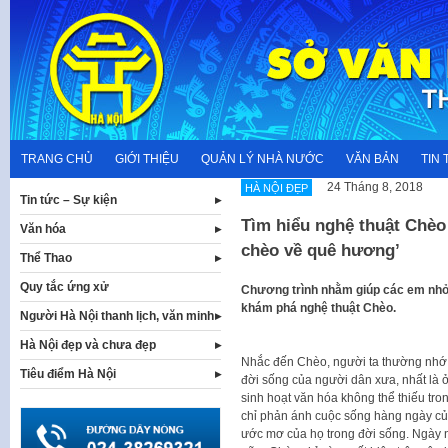
Skip
to
content
TRANG CHỦ
GIỚI THIỆU
QUẢN LÝ NHÀ NƯỚC
VĂN BẢN
TIN 
24 Tháng 8, 2018
HÀ NỘI ĐẸP
Tin tức – Sự kiện
Tìm hiểu nghệ thuật Chè
Văn hóa
chèo về quê hương’
Thể Thao
Quy tắc ứng xử
Chương trình nhằm giúp các em nhỏ ở 
khám phá nghệ thuật Chèo.
Người Hà Nội thanh lịch, văn minh
Hà Nội đẹp và chưa đẹp
Nhắc đến Chèo, người ta thường nhớ tơ
Tiêu điểm Hà Nội
đời sống của người dân xưa, nhất là ơ
sinh hoạt văn hóa không thể thiếu trong
chỉ phản ánh cuộc sống hàng ngày c
ước mơ của họ trong đời sống. Ngày 