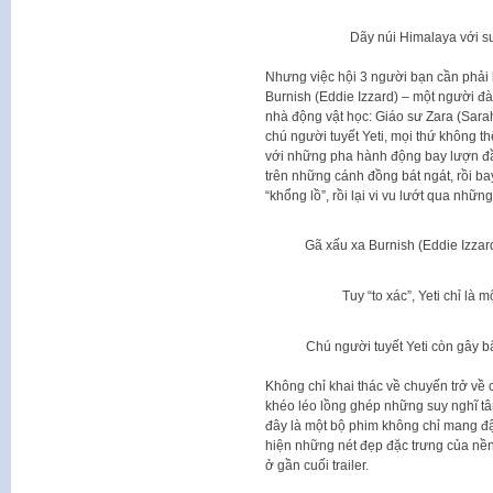
Dãy núi Himalaya với 
Nhưng việc hội 3 người bạn cần phải 
Burnish (Eddie Izzard) – một người đà
nhà động vật học: Giáo sư Zara (Sarah
chú người tuyết Yeti, mọi thứ không t
với những pha hành động bay lượn đầ
trên những cánh đồng bát ngát, rồi ba
“khổng lồ”, rồi lại vi vu lướt qua nhữn
Gã xấu xa Burnish (Eddie Izzar
Tuy “to xác”, Yeti chỉ là 
Chú người tuyết Yeti còn gây b
Không chỉ khai thác về chuyến trở về 
khéo léo lồng ghép những suy nghĩ tâm
đây là một bộ phim không chỉ mang đậ
hiện những nét đẹp đặc trưng của nề
ở gần cuối trailer.