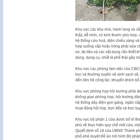
Khu vực các khu nhà, hành lang và cầu 
thấy, dễ nhìn, có kích thước phù hợp,
hệ thống cứu hoả, điện chiếu sáng v
hợp xuống cấp hoặc hỏng phải sửa chữa
sơ, tài liệu và các vật dụng cần thiết
dùng, dụng cụ, nhất là phế thải gây m
Khu vực các phòng làm việc của CBCC
học và thường xuyên vệ sinh sạch sẽ, 
đến liên hệ công tác; khuyến khích bố t
Khu vực phòng họp hội trường phải đượ
không gian phòng họp, hội trường đảm
hệ thống dây điện gọn gàng, ngăn nắp
hoạt động hội họp, trực tiếp và trực tu
Khu vực bộ phận 1 cửa được bố trí the
phủ về thực hiện quy chế một cửa, một 
Quyết định số 18 của UBND Thành ph
phố phê duyệt Đề án mô hình Bộ phận