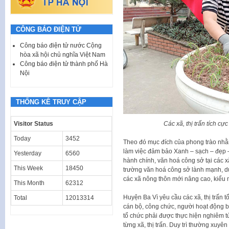
CÔNG BÁO ĐIỆN TỬ
Công báo điện tử nước Cộng
hòa xã hội chủ nghĩa Việt Nam
Công báo điện tử thành phố Hà
Nội
THỐNG KÊ TRUY CẬP
Các xã, thị trấn tích cự
Visitor Status
Today
3452
Theo đó mục đích của phong trào nhằm
làm việc đảm bảo Xanh – sạch – đẹp 
Yesterday
6560
hành chính, văn hoá công sở tại các x
This Week
18450
trường văn hoá công sở lành mạnh, duy
các xã nông thôn mới nâng cao, kiểu 
This Month
62312
Huyện Ba Vì yêu cầu các xã, thị trấn t
Total
12013314
cán bộ, công chức, người hoạt động bá
tổ chức phải được thực hiện nghiêm tú
từng xã, thị trấn. Duy trì thường xuyê