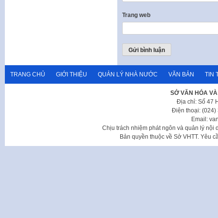
Trang web
TRANG CHỦ
GIỚI THIỆU
QUẢN LÝ NHÀ NƯỚC
VĂN BẢN
TIN 
SỞ VĂN HÓA VÀ
Địa chỉ: Số 47
Điện thoại: (024
Email: va
Chịu trách nhiệm phát ngôn và quản lý nộ
Bản quyền thuộc về Sở VHTT. Yêu cầu 