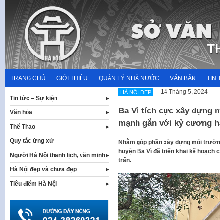
Skip
to
content
TRANG CHỦ
GIỚI THIỆU
QUẢN LÝ NHÀ NƯỚC
VĂN BẢN
TIN 
14 Tháng 5, 2024
HÀ NỘI ĐẸP
Tin tức – Sự kiện
Ba Vì tích cực xây dựng 
Văn hóa
mạnh gắn với kỷ cương h
Thể Thao
Quy tắc ứng xử
Nhằm góp phần xây dựng môi trường
huyện Ba Vì đã triển khai kế hoạch c
Người Hà Nội thanh lịch, văn minh
trấn.
Hà Nội đẹp và chưa đẹp
Tiêu điểm Hà Nội