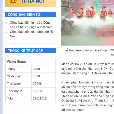
CÔNG BÁO ĐIỆN TỬ
Công báo điện tử nước Cộng
hòa xã hội chủ nghĩa Việt Nam
Công báo điện tử thành phố Hà
Nội
Lễ khai trương du lịch Ba Vì năm 202
THỐNG KÊ TRUY CẬP
Kh
Visitor Status
Mảnh đất Ba Vì, từ lâu đã được biết đ
tặng một vùng sinh thái, sơn thủy hữu
Today
1750
đất giàu tiềm năng du lịch về sinh th
Yesterday
6560
Chiếm phần lớn diện tích của huyện l
This Week
16748
đã tạo nên nét đặc trưng riêng của địa
This Month
60610
đa dạng, phong phú ấy đã hình thành q
Thiên nhiên đã ưu ái trao cho huyện 
Total
12011612
Quốc gia Ba Vì; Ao Vua; Thiên Sơn – 
cảnh trí non nước hữu tình thơ mộng h
đối với du khách.