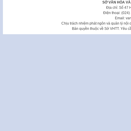
SỞ VĂN HÓA VÀ
Địa chỉ: Số 47
Điện thoại: (024
Email: va
Chịu trách nhiệm phát ngôn và quản lý nộ
Bản quyền thuộc về Sở VHTT. Yêu cầu 