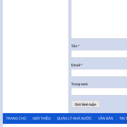
Tên
*
Email
*
Trang web
TRANG CHỦ
GIỚI THIỆU
QUẢN LÝ NHÀ NƯỚC
VĂN BẢN
TIN 