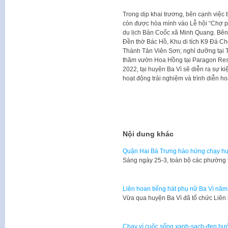
Trong dịp khai trương, bên cạnh việc
còn được hòa mình vào Lễ hội “Chợ p
du lịch Bản Coốc xã Minh Quang. Bên c
Đền thờ Bác Hồ, Khu di tích K9 Đá 
Thánh Tản Viên Sơn; nghỉ dưỡng tại T
thăm vườn Hoa Hồng tại Paragon Resor
2022, tại huyện Ba Vì sẽ diễn ra sự ki
hoạt động trải nghiệm và trình diễn 
Nội dung khác
Quận Hai Bà Trưng hào hứng chạy hư
Sáng ngày 25-3, toàn bộ các phường 
Liên hoan tiếng hát phụ nữ Ba Vì nă
Vừa qua huyện Ba Vì đã tổ chức Liên
Chạy vì cuộc sống xanh-sạch-đẹp hưở