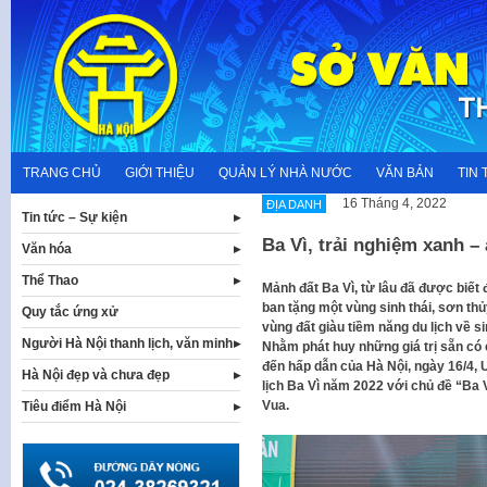
Skip
to
content
TRANG CHỦ
GIỚI THIỆU
QUẢN LÝ NHÀ NƯỚC
VĂN BẢN
TIN 
16 Tháng 4, 2022
ĐỊA DANH
Tin tức – Sự kiện
Ba Vì, trải nghiệm xanh –
Văn hóa
Thể Thao
Mảnh đất Ba Vì, từ lâu đã được biết 
ban tặng một vùng sinh thái, sơn th
Quy tắc ứng xử
vùng đất giàu tiềm năng du lịch về s
Người Hà Nội thanh lịch, văn minh
Nhằm phát huy những giá trị sẵn có
đến hấp dẫn của Hà Nội, ngày 16/4,
Hà Nội đẹp và chưa đẹp
lịch Ba Vì năm 2022 với chủ đề “Ba V
Vua.
Tiêu điểm Hà Nội