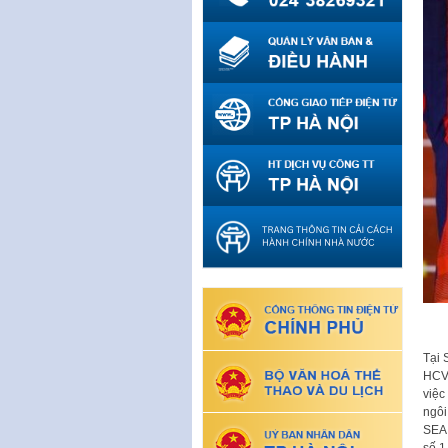
Tại 
HCV,
việc
ngôi
SEA 