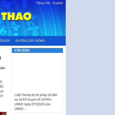
Tiếng Việt
-
English
ỎI ĐÁP
ĐƯỜNG DÂY NÓNG
VĂN BẢN
1
 bảo
ệt
đội
Luật Tương trợ tư pháp về dân
bạc
sự và Kế hoạch số 187KH-
thứ
UBND ngày 0752026 của
UBND…
Ban hành Danh mục vị trí khai
thác quảng cáo trên địa bàn