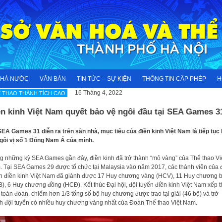
NHÀ NƯỚC
VĂN BẢN
TIN TỨC – SỰ KIỆN
THÔNG TIN CẤP PHÉP
H
16 Tháng 4, 2022
 THAO THÀNH TÍCH CAO
n kinh Việt Nam quyết bảo vệ ngôi đầu tại SEA Games 3
SEA Games 31 diễn ra trên sân nhà, mục tiêu của điền kinh Việt Nam là tiếp tục
gôi vị số 1 Đông Nam Á của mình.
g những kỳ SEA Games gần đây, điền kinh đã trở thành “mỏ vàng” của Thể thao Vi
 Tại SEA Games 29 được tổ chức tại Malaysia vào năm 2017, các thành viên của 
n điền kinh Việt Nam đã giành được 17 Huy chương vàng (HCV), 11 Huy chương 
), 6 Huy chương đồng (HCĐ). Kết thúc Đại hội, đội tuyển điền kinh Việt Nam xếp 
 toàn đoàn, chiếm hơn 1/3 tổng số bộ huy chương được trao tại giải (46 bộ) và trở
h đội tuyển có nhiều huy chương vàng nhất của Đoàn Thể thao Việt Nam.