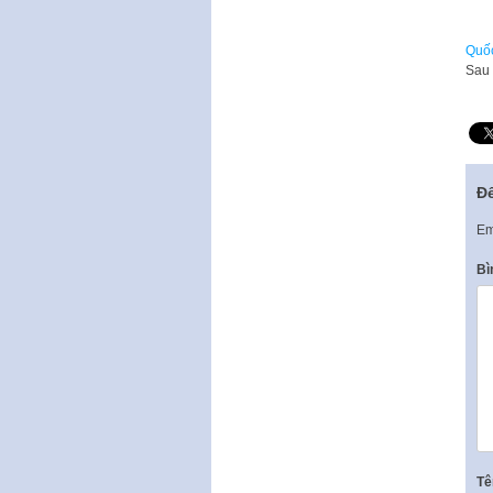
Quốc
Sau 
Để
Em
Bì
T