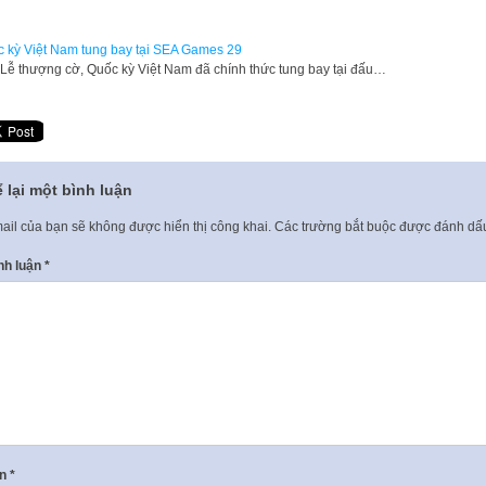
 kỳ Việt Nam tung bay tại SEA Games 29
Lễ thượng cờ, Quốc kỳ Việt Nam đã chính thức tung bay tại đấu…
 lại một bình luận
ail của bạn sẽ không được hiển thị công khai.
Các trường bắt buộc được đánh d
nh luận
*
ên
*