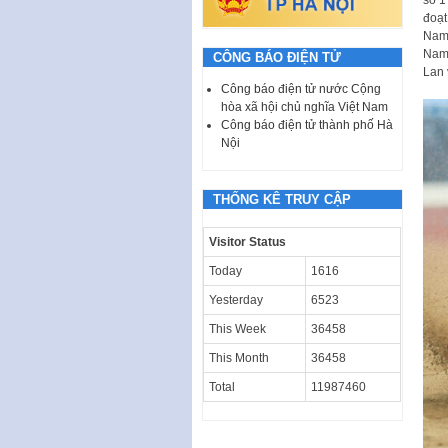
số 1
đoạt
Nam 
Nam 
CÔNG BÁO ĐIỆN TỬ
Lan 
Công báo điện tử nước Cộng
hòa xã hội chủ nghĩa Việt Nam
Công báo điện tử thành phố Hà
Nội
THỐNG KÊ TRUY CẬP
Visitor Status
Today
1616
Yesterday
6523
This Week
36458
This Month
36458
Total
11987460