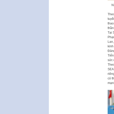
N
Theo
tuyể
thao
thần
Tại 
Phạm
Lan,
kinh
Đảng
Tiến
sức 
Theo
SEA 
riên
có t
mạn