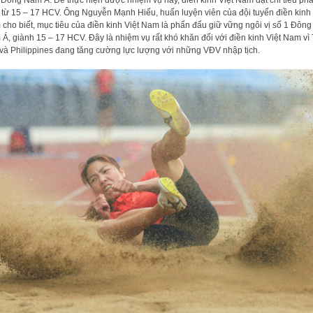
 Đông Nam Á. Để thực hiện được nhiệm vụ này, điền kinh Việt Nam đặt chỉ tiêu phả
 từ 15 – 17 HCV. Ông Nguyễn Mạnh Hiếu, huấn luyện viên của đội tuyển điền kinh 
cho biết, mục tiêu của điền kinh Việt Nam là phấn đấu giữ vững ngôi vị số 1 Đông
Á, giành 15 – 17 HCV. Đây là nhiệm vụ rất khó khăn đối với điền kinh Việt Nam vì 
và Philippines đang tăng cường lực lượng với những VĐV nhập tịch.