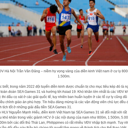
V Hà Nội Trần Văn Đảng – niềm hy vọng vàng của điền kinh Việt nam ở cư ly 80
1.500m.
 biết, trong năm 2022 đội tuyển điền kinh được chuẩn bị cho mục tiêu kép đó là n
 toàn đoàn SEA Games 31 và hướng tới Asiad 19. Khó khăn lớn nhất là các VĐV k
 thi đấu cọ xát ở các giải quốc tế, tuy nhiên ban huấn luyện ở các tổ cự ly cũng đã
iều chỉnh giáo án phù hợp. Tín hiệu đáng mừng là các vận động viên chủ lực đều 
h tích tốt ở những giải đấu tiền SEA Games 31.
 HLV Nguyễn Mạnh Hiếu, điền kinh Việt Nam tại SEA Games 31 sẽ đối mặt với rất
u khó khăn trong việc giành HCV ở các nội dung của nam như 800m, 1.500m, 5.0
00m bởi các đối thủ Thái Lan, Philippines có rất nhiều VĐV nhập tịch mạnh. Tuy nh
g lần đối đầu này thầy trò chúng tôi quyết tâm mang về thành tích cho thể thao Việt