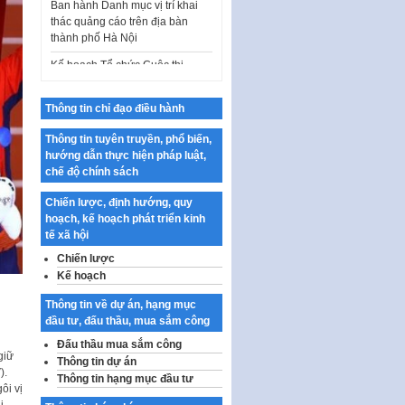
thành phố Hà Nội
Kế hoạch Tổ chức Cuộc thi
chính luận về bảo vệ nền tảng tư
tưởng của Đảng…
Công bố công khai dự toán kinh
Thông tin chỉ đạo điều hành
phí xây dựng pháp luật, hoàn
thiện thể chế, chính…
Thông tin tuyên truyền, phổ biến,
hướng dẫn thực hiện pháp luật,
Quy định về nghiên cứu, ứng
chế độ chính sách
dụng khoa học, công nghệ, đổi
mới sáng tạo và chuyển…
Chiến lược, định hướng, quy
Quy định chi tiết và hướng dẫn
hoạch, kế hoạch phát triển kinh
thi hành một số điều của Luật Lý
tế xã hội
lịch tư…
Chiến lược
Sửa đổi, bổ sung một số nội
Kế hoạch
dung tại Nghị quyết số 30/NQ-
Thông tin về dự án, hạng mục
CP ngày 24 tháng 02…
đầu tư, đấu thầu, mua sắm công
Ban hành Chương trình hành
i
Đấu thầu mua sắm công
động của Chính phủ thực hiện
giữ
Thông tin dự án
Nghị quyết số 02-NQ/TW ngày
).
Thông tin hạng mục đầu tư
17…
ôi vị