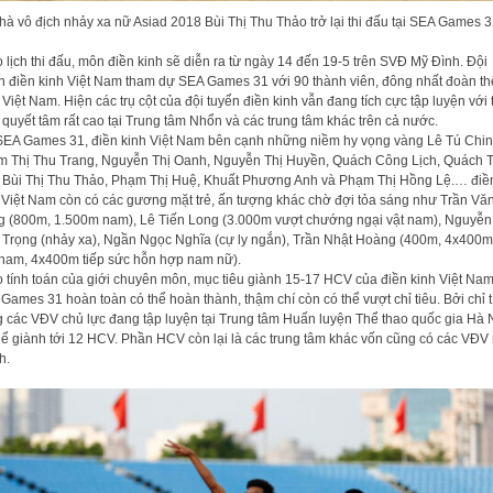
hà vô địch nhảy xa nữ Asiad 2018 Bùi Thị Thu Thảo trở lại thi đấu tại SEA Games 3
 lịch thi đấu, môn điền kinh sẽ diễn ra từ ngày 14 đến 19-5 trên SVĐ Mỹ Đình. Đội
n điền kinh Việt Nam tham dự SEA Games 31 với 90 thành viên, đông nhất đoàn th
 Việt Nam. Hiện các trụ cột của đội tuyển điền kinh vẫn đang tích cực tập luyện với 
 quyết tâm rất cao tại Trung tâm Nhổn và các trung tâm khác trên cả nước.
SEA Games 31, điền kinh Việt Nam bên cạnh những niềm hy vọng vàng Lê Tú Chin
 Thị Thu Trang, Nguyễn Thị Oanh, Nguyễn Thị Huyền, Quách Công Lịch, Quách T
 Bùi Thị Thu Thảo, Phạm Thị Huệ, Khuất Phương Anh và Phạm Thị Hồng Lệ.… điề
 Việt Nam còn có các gương mặt trẻ, ấn tượng khác chờ đợi tỏa sáng như Trần Vă
 (800m, 1.500m nam), Lê Tiến Long (3.000m vượt chướng ngại vật nam), Nguyễn
 Trọng (nhảy xa), Ngần Ngọc Nghĩa (cự ly ngắn), Trần Nhật Hoàng (400m, 4x400m 
nam, 4x400m tiếp sức hỗn hợp nam nữ).
 tính toán của giới chuyên môn, mục tiêu giành 15-17 HCV của điền kinh Việt Nam 
Games 31 hoàn toàn có thể hoàn thành, thậm chí còn có thể vượt chỉ tiêu. Bởi chỉ t
g các VĐV chủ lực đang tập luyện tại Trung tâm Huấn luyện Thể thao quốc gia Hà N
hể giành tới 12 HCV. Phần HCV còn lại là các trung tâm khác vốn cũng có các VĐV 
h.