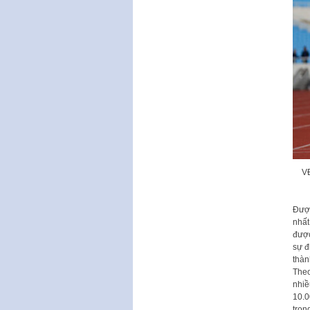
VĐ
Được
nhất
được
sự đ
thàn
Theo
nhiề
10.0
tron