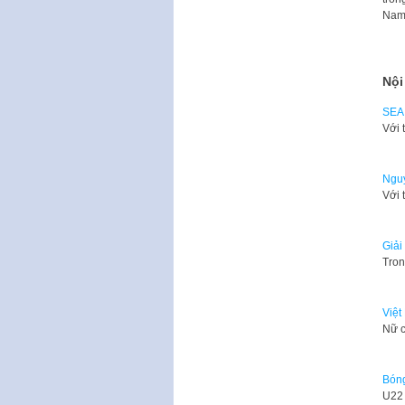
Nam
Nội
SEA 
Với 
Nguy
Với 
Giải
Tron
Việt
Nữ c
Bóng
U22 