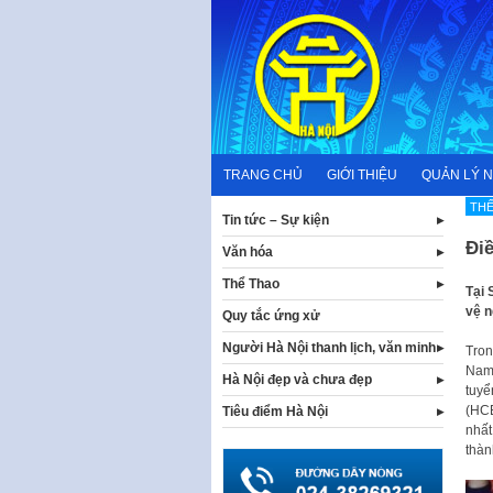
Skip
to
content
TRANG CHỦ
GIỚI THIỆU
QUẢN LÝ 
THẾ
Tin tức – Sự kiện
Điề
Văn hóa
Thể Thao
Tại 
vệ n
Quy tắc ứng xử
Người Hà Nội thanh lịch, văn minh
Tron
Nam.
Hà Nội đẹp và chưa đẹp
tuyể
(HCB
Tiêu điểm Hà Nội
nhất
thàn