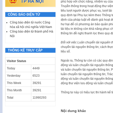
phù hợp với chức năng, nhiệm vụ của 
Truyền thông trong hoạt động thư việ
tiêu lượt người được phục vụ, lượt tài
CÔNG BÁO ĐIỆN TỬ
quy định tại Phụ lục kèm theo Thông t
định của pháp luật về đánh giá hoạt đ
Công báo điện tử nước Cộng
hư hại để có phương án bảo quản phù h
hòa xã hội chủ nghĩa Việt Nam
tài liệu in không còn khả năng phục 
Công báo điện tử thành phố Hà
thông tin đề nghị thanh lọc theo quy đ
Nội
Đối với việc Luân chuyển tài nguyên t
chuyển tài nguyên thông tin; cách thực
THỐNG KÊ TRUY CẬP
liệu số.
Ngoài ra, Thông tư còn có các quy địn
Visitor Status
động và luân chuyển tài nguyên thông
Today
4449
và luân chuyển tài nguyên thông tin; 
luân chuyển tài nguyên thông tin; Trá
Yesterday
6523
động và luân chuyển tài nguyên thông 
This Week
39291
động thư viện lưu động và luân chuyển
This Month
39291
Thông tư này có hiệu lực thi hành kể 
Total
11990293
Nội dung khác