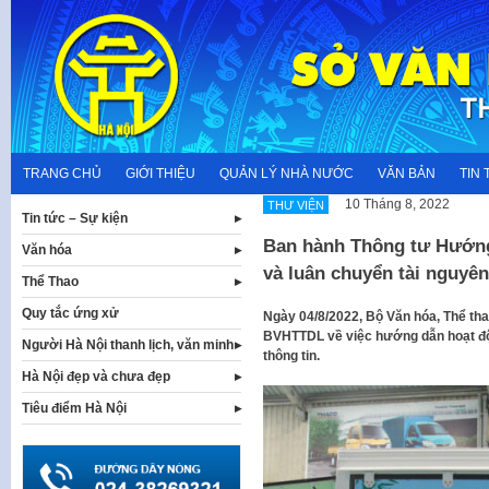
Skip
to
content
TRANG CHỦ
GIỚI THIỆU
QUẢN LÝ NHÀ NƯỚC
VĂN BẢN
TIN 
10 Tháng 8, 2022
THƯ VIỆN
Tin tức – Sự kiện
Ban hành Thông tư Hướng
Văn hóa
và luân chuyển tài nguyên
Thể Thao
Quy tắc ứng xử
Ngày 04/8/2022, Bộ Văn hóa, Thể tha
BVHTTDL về việc hướng dẫn hoạt độn
Người Hà Nội thanh lịch, văn minh
thông tin.
Hà Nội đẹp và chưa đẹp
Tiêu điểm Hà Nội