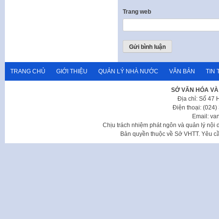
Trang web
TRANG CHỦ
GIỚI THIỆU
QUẢN LÝ NHÀ NƯỚC
VĂN BẢN
TIN 
SỞ VĂN HÓA VÀ
Địa chỉ: Số 47
Điện thoại: (024
Email: va
Chịu trách nhiệm phát ngôn và quản lý nộ
Bản quyền thuộc về Sở VHTT. Yêu cầu 