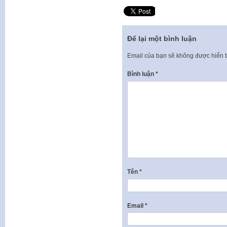
Để lại một bình luận
Email của bạn sẽ không được hiển t
Bình luận
*
Tên
*
Email
*