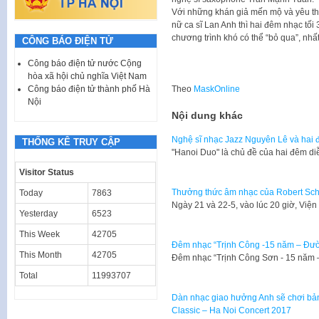
Với những khán giả mến mộ và yêu th
nữ ca sĩ Lan Anh thì hai đêm nhạc tối 
chương trình khó có thể “bỏ qua”, nhất
CÔNG BÁO ĐIỆN TỬ
Công báo điện tử nước Cộng
hòa xã hội chủ nghĩa Việt Nam
Theo
MaskOnline
Công báo điện tử thành phố Hà
Nội
Nội dung khác
Nghệ sĩ nhạc Jazz Nguyên Lê và hai đ
THỐNG KÊ TRUY CẬP
"Hanoi Duo" là chủ đề của hai đêm di
Visitor Status
Thưởng thức âm nhạc của Robert Sc
Today
7863
Ngày 21 và 22-5, vào lúc 20 giờ, Vi
Yesterday
6523
This Week
42705
Đêm nhạc “Trịnh Công -15 năm – Đư
This Month
42705
Đêm nhạc “Trịnh Công Sơn - 15 năm
Total
11993707
Dàn nhạc giao hưởng Anh sẽ chơi bả
Classic – Ha Noi Concert 2017