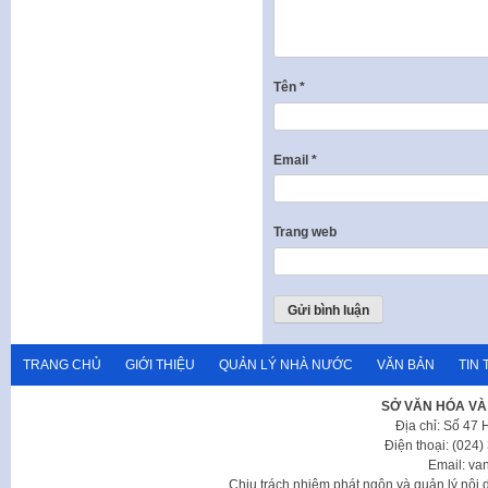
Tên
*
Email
*
Trang web
TRANG CHỦ
GIỚI THIỆU
QUẢN LÝ NHÀ NƯỚC
VĂN BẢN
TIN 
SỞ VĂN HÓA VÀ
Địa chỉ: Số 47
Điện thoại: (024
Email: va
Chịu trách nhiệm phát ngôn và quản lý nộ