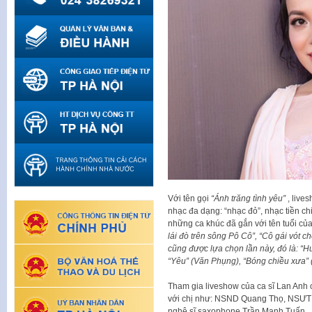
Với tên gọi
“Ánh trăng tình yêu”
, live
nhạc đa dạng: “nhạc đỏ”, nhạc tiền ch
những ca khúc đã gắn với tên tuổi củ
lái đò trên sông Pô Cô”, “Cô gái vót ch
cũng được lựa chọn lần này, đó là: “
“Yêu” (Văn Phụng), “Bóng chiều xưa
Tham gia liveshow của ca sĩ Lan Anh c
với chị như: NSND Quang Thọ, NSƯT T
nghệ sĩ saxophone Trần Mạnh Tuấn.