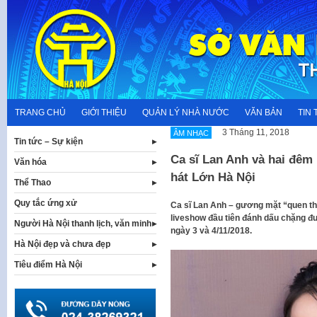
Skip
to
content
TRANG CHỦ
GIỚI THIỆU
QUẢN LÝ NHÀ NƯỚC
VĂN BẢN
TIN 
3 Tháng 11, 2018
ÂM NHẠC
Tin tức – Sự kiện
Ca sĩ Lan Anh và hai đêm 
Văn hóa
hát Lớn Hà Nội
Thể Thao
Quy tắc ứng xử
Ca sĩ Lan Anh – gương mặt “quen th
liveshow đầu tiên đánh dấu chặng đư
Người Hà Nội thanh lịch, văn minh
ngày 3 và 4/11/2018.
Hà Nội đẹp và chưa đẹp
Tiêu điểm Hà Nội