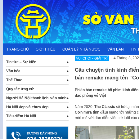
Skip
to
content
TRANG CHỦ
GIỚI THIỆU
QUẢN LÝ NHÀ NƯỚC
VĂN BẢN
TIN 
4 Tháng 3, 20
VUI CHƠI - GIẢI TRÍ
Tin tức – Sự kiện
Câu chuyện tình kinh điển
Văn hóa
bản remake mang tên “Cơ
Thể Thao
Quy tắc ứng xử
Phiên bản remake bộ phim kinh điển 
đảo phòng vé Việt
Người Hà Nội thanh lịch, văn minh
Năm 2020,
The Classic
sẽ trở lại mà
Hà Nội đẹp và chưa đẹp
Cơn mưa tình đầu
) mang tới những c
Tiêu điểm Hà Nội
mới mẻ với dàn diễn viên trẻ tuổi của