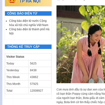
CÔNG BÁO ĐIỆN TỬ
Công báo điện tử nước Cộng
hòa xã hội chủ nghĩa Việt Nam
Công báo điện tử thành phố Hà
Nội
THỐNG KÊ TRUY CẬP
Visitor Status
Today
5625
Yesterday
8438
This Week
43862
This Month
57925
Cơn mưa tình đầu
là sự đan xen của h
Total
12008927
cô bạn thân Poppy cùng cảm nắng Non
của người bạn thân, Bota giấu đi cảm
ngày, Bota tình cờ tìm thấy chiếc hộp