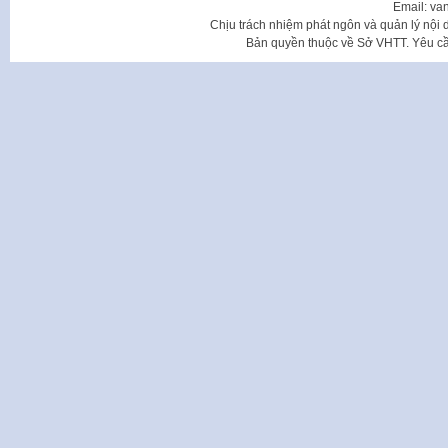
Email: va
Chịu trách nhiệm phát ngôn và quản lý nộ
Bản quyền thuộc về Sở VHTT. Yêu cầu 