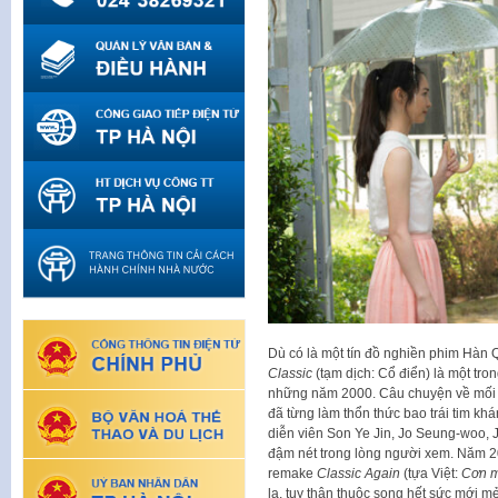
Dù có là một tín đồ nghiền phim Hàn Q
Classic
(tạm dịch: Cổ điển) là một tr
những năm 2000. Câu chuyện về mối 
đã từng làm thổn thức bao trái tim khá
diễn viên Son Ye Jin, Jo Seung-woo, J
đậm nét trong lòng người xem. Năm 
remake
Classic Again
(tựa Việt:
Cơn m
lạ, tuy thân thuộc song hết sức mới mẻ