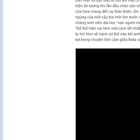
bản thân và đặc biệt là một đôi mắt 
hiện ấn tượng khi lần đầu chào sân v
của New mang đến sự thân thiện, ấm 
ngùng của một cậu trai mới lớn trướ
chàng sinh viên đại học “vạn người mê
“Để thể hiện vai Non một cách tốt nhất
tự hỏi Non sẽ hành xử thế nào khi anh
kẹt trong chuyện tình cảm giữa Bota v