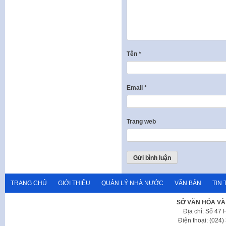
Tên
*
Email
*
Trang web
TRANG CHỦ
GIỚI THIỆU
QUẢN LÝ NHÀ NƯỚC
VĂN BẢN
TIN 
SỞ VĂN HÓA VÀ
Địa chỉ: Số 47
Điện thoại: (024