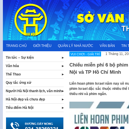
Skip
to
content
TRANG CHỦ
GIỚI THIỆU
QUẢN LÝ NHÀ NƯỚC
VĂN BẢN
TIN 
1 Tháng 11, 2
VUI CHƠI - GIẢI TRÍ
Tin tức – Sự kiện
Chiếu miễn phí 6 bộ phim 
Văn hóa
Nội và TP Hồ Chí Minh
Thể Thao
Quy tắc ứng xử
Liên hoan phim Israel năm nay sẽ ma
phim Israel đặc sắc thuộc nhiều thể lo
Người Hà Nội thanh lịch, văn minh
thiếu nhi và phim ngắn.
Hà Nội đẹp và chưa đẹp
Tiêu điểm Hà Nội