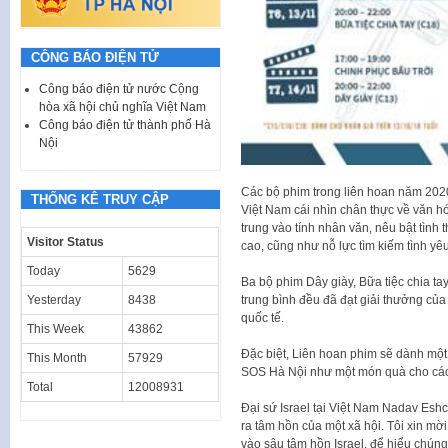
CÔNG BÁO ĐIỆN TỬ
Công báo điện tử nước Cộng
hòa xã hội chủ nghĩa Việt Nam
Công báo điện tử thành phố Hà
Nội
Các bộ phim trong liên hoan năm 202
THỐNG KÊ TRUY CẬP
Việt Nam cái nhìn chân thực về văn hó
trung vào tính nhân văn, nêu bật tình
Visitor Status
cao, cũng như nỗ lực tìm kiếm tình yêu
Today
5629
Ba bộ phim Dây giày, Bữa tiệc chia t
trung bình đều đã đạt giải thưởng của
Yesterday
8438
quốc tế.
This Week
43862
Đặc biệt, Liên hoan phim sẽ dành một
This Month
57929
SOS Hà Nội như một món quà cho các 
Total
12008931
Đại sứ Israel tại Việt Nam Nadav Eshca
ra tâm hồn của một xã hội. Tôi xin m
vào sâu tâm hồn Israel, để hiểu chúng 