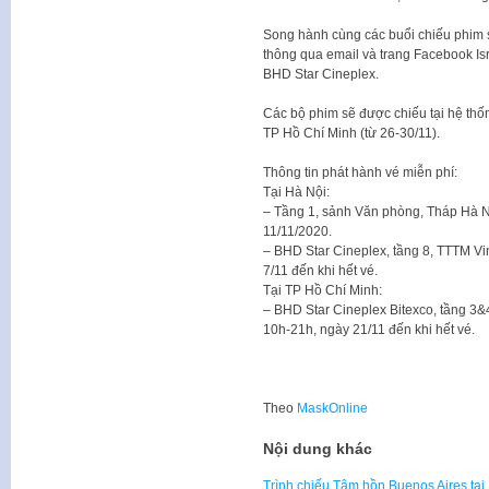
Song hành cùng các buổi chiếu phim sẽ
thông qua email và trang Facebook Isra
BHD Star Cineplex.
Các bộ phim sẽ được chiếu tại hệ thốn
TP Hồ Chí Minh (từ 26-30/11).
Thông tin phát hành vé miễn phí:
Tại Hà Nội:
– Tầng 1, sảnh Văn phòng, Tháp Hà Nộ
11/11/2020.
– BHD Star Cineplex, tầng 8, TTTM V
7/11 đến khi hết vé.
Tại TP Hồ Chí Minh:
– BHD Star Cineplex Bitexco, tầng 3&4
10h-21h, ngày 21/11 đến khi hết vé.
Theo
MaskOnline
Nội dung khác
Trình chiếu Tâm hồn Buenos Aires tại