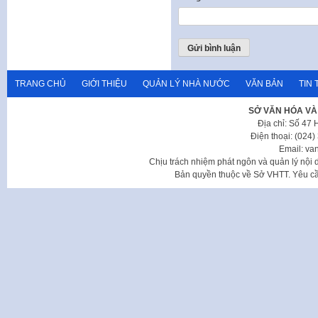
TRANG CHỦ
GIỚI THIỆU
QUẢN LÝ NHÀ NƯỚC
VĂN BẢN
TIN 
SỞ VĂN HÓA VÀ
Địa chỉ: Số 47
Điện thoại: (024
Email: va
Chịu trách nhiệm phát ngôn và quản lý nộ
Bản quyền thuộc về Sở VHTT. Yêu cầu 