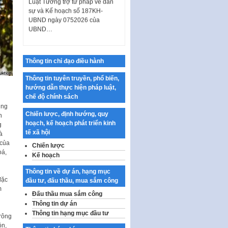
UBND ngày 0752026 của
UBND…
Ban hành Danh mục vị trí khai
thác quảng cáo trên địa bàn
thành phố Hà Nội
Thông tin chỉ đạo điều hành
Kế hoạch Tổ chức Cuộc thi
chính luận về bảo vệ nền tảng tư
Thông tin tuyên truyền, phổ biến,
tưởng của Đảng…
hướng dẫn thực hiện pháp luật,
chế độ chính sách
Công bố công khai dự toán kinh
ùng
phí xây dựng pháp luật, hoàn
Chiến lược, định hướng, quy
n
thiện thể chế, chính…
hoạch, kế hoạch phát triển kinh
g
tế xã hội
Quy định về nghiên cứu, ứng
à
dụng khoa học, công nghệ, đổi
 của
Chiến lược
mới sáng tạo và chuyển…
oá,
Kế hoạch
Quy định chi tiết và hướng dẫn
Thông tin về dự án, hạng mục
thi hành một số điều của Luật Lý
đặc
đầu tư, đấu thầu, mua sắm công
lịch tư…
m
Đấu thầu mua sắm công
Sửa đổi, bổ sung một số nội
Thông tin dự án
dung tại Nghị quyết số 30/NQ-
Thông tin hạng mục đầu tư
rông
CP ngày 24 tháng 02…
ộn,