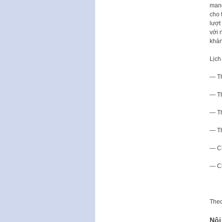
mang
cho 
lượt
với 
khán
Lịch
— Th
— Th
— Th
— Th
— Ch
— Ch
The
Nội