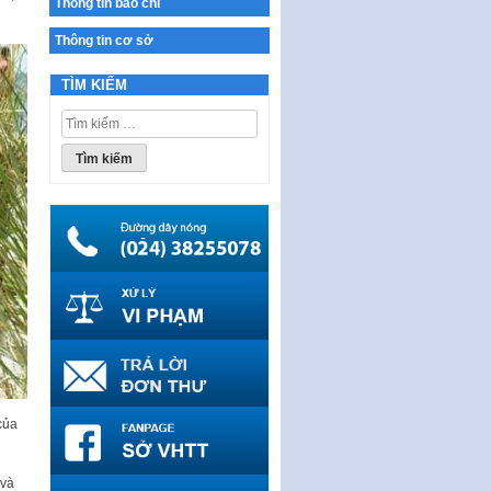
Thông tin báo chí
Ban hành Chương trình hành
động của Chính phủ thực hiện
Thông tin cơ sở
Nghị quyết số 02-NQ/TW ngày
17…
TÌM KIẾM
THÔNG BÁO Tuyển dụng lao
Tìm
động hợp đồng theo Nghị định
kiếm
số 111/2022/NĐ-CP ngày
cho:
30/12/2022 của Chính…
Sửa đổi, bổ sung một số điều
của Thông tư số 320/2016/TT-
BTC của Bộ trưởng Bộ Tài…
Quy định về quản lý website
thương mại điện tử
Nghị quyết quy định điều kiện,
thủ tục tặng, thu hồi danh hiệu
"Công dân danh dự…
Nghị quyết quy định một số
chính sách thúc đẩy nghiên cứu
của
khoa học, phát triển công…
Nghị quyết công bố Nghị quyết
 và
quy phạm pháp luật của HĐND