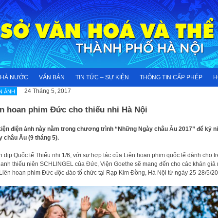
NHÀ NƯỚC
VĂN BẢN
TIN TỨC – SỰ KIỆN
THÔNG TIN CẤP PHÉP
H
24 Tháng 5, 2017
N ẢNH
ên hoan phim Đức cho thiếu nhi Hà Nội
iện điện ảnh này nằm trong chương trình “Những Ngày châu Âu 2017” để kỷ n
 châu Âu (9 tháng 5).
 dịp Quốc tế Thiếu nhi 1/6, với sự hợp tác của Liên hoan phim quốc tế dành cho t
hanh thiếu niên SCHLINGEL của Đức, Viện Goethe sẽ mang đến cho các khán giả 
Liên hoan phim Đức độc đáo tổ chức tại Rạp Kim Đồng, Hà Nội từ ngày 25-28/5/20