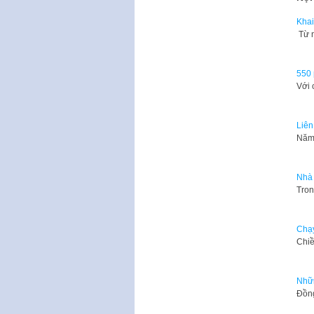
Khai
Từ n
550 
Với 
Liên
Năm 
Nhà 
Tron
Chạy
​Chi
Nhữn
Đồng