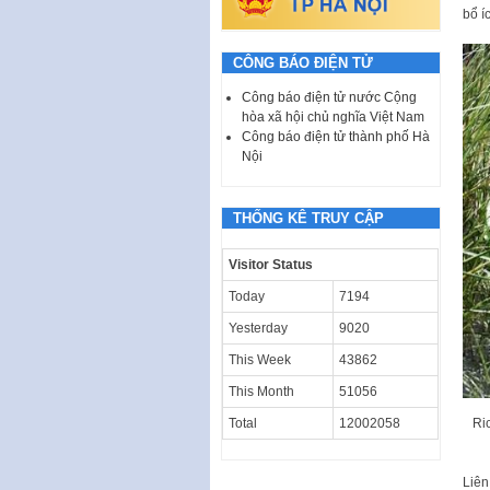
bổ í
CÔNG BÁO ĐIỆN TỬ
Công báo điện tử nước Cộng
hòa xã hội chủ nghĩa Việt Nam
Công báo điện tử thành phố Hà
Nội
THỐNG KÊ TRUY CẬP
Visitor Status
Today
7194
Yesterday
9020
This Week
43862
This Month
51056
Total
12002058
Ri
Liên