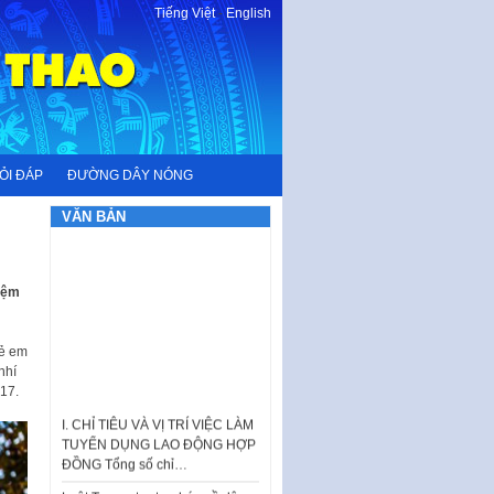
Tiếng Việt
-
English
ỎI ĐÁP
ĐƯỜNG DÂY NÓNG
VĂN BẢN
iệm
rẻ em
nhí
17.
I. CHỈ TIÊU VÀ VỊ TRÍ VIỆC LÀM
TUYỂN DỤNG LAO ĐỘNG HỢP
ĐỒNG Tổng số chỉ…
Luật Tương trợ tư pháp về dân
sự và Kế hoạch số 187KH-