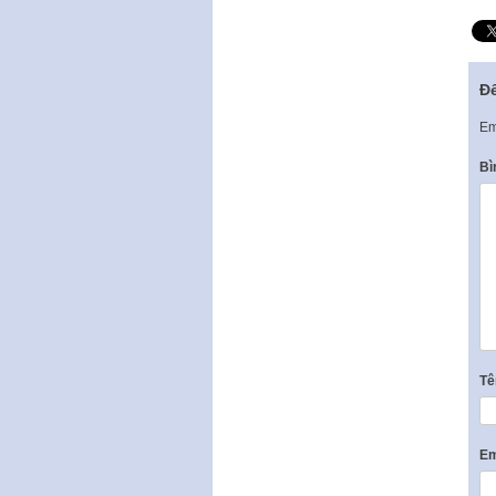
Để
Em
Bì
T
Em