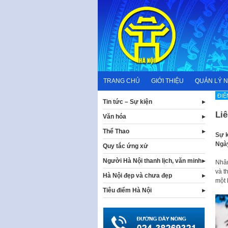
Skip
to
content
TRANG CHỦ
GIỚI THIỆU
QUẢN LÝ 
ĐIỆ
Tin tức – Sự kiện
Li
Văn hóa
Thể Thao
Sự k
Ngày
Quy tắc ứng xử
Người Hà Nội thanh lịch, văn minh
Nhân
và t
Hà Nội đẹp và chưa đẹp
một 
Tiêu điểm Hà Nội