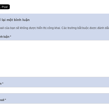
 lại một bình luận
ail của bạn sẽ không được hiển thị công khai.
Các trường bắt buộc được đánh d
nh luận
*
ên
*
ail
*