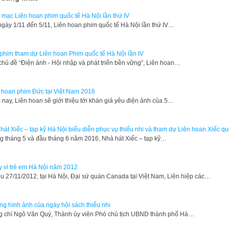
 mạc Liên hoan phim quốc tế Hà Nội lần thứ IV
gày 1/11 đến 5/11, Liên hoan phim quốc tế Hà Nội lần thứ IV…
phim tham dự Liên hoan Phim quốc tế Hà Nội lần IV
chủ đề “Điện ảnh - Hội nhập và phát triển bền vững”, Liên hoan…
 hoan phim Đức tại Việt Nam 2016
nay, Liên hoan sẽ giới thiệu tới khán giả yêu điện ảnh của 5…
hát Xiếc – tạp kỹ Hà Nội biểu diễn phục vụ thiếu nhi và tham dự Liên hoan Xiếc qu
g tháng 5 và đầu tháng 6 năm 2016, Nhà hát Xiếc – tạp kỹ…
 vì trẻ em Hà Nội năm 2012
ều 27/11/2012, tại Hà Nội, Đại sứ quán Canada tại Việt Nam, Liên hiệp các…
g hình ảnh của ngày hội sách thiếu nhi
 chí Ngô Văn Quý, Thành ủy viên Phó chủ tịch UBND thành phố Hà…