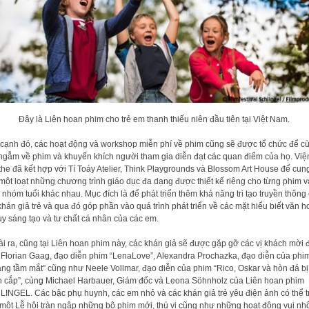
Đây là Liên hoan phim cho trẻ em thanh thiếu niên đầu tiên tại Việt Nam.
cạnh đó, các hoạt động và workshop miễn phí về phim cũng sẽ được tổ chức để c
ngẫm về phim và khuyến khích người tham gia diễn đạt các quan điểm của họ. Việ
he đã kết hợp với Tí Toáy Atelier, Think Playgrounds và Blossom Art House để cun
một loạt những chương trình giáo dục đa dạng được thiết kế riêng cho từng phim v
 nhóm tuổi khác nhau. Mục đích là để phát triển thêm khả năng tri tạo truyền thông
khán giả trẻ và qua đó góp phần vào quá trình phát triển về các mặt hiểu biết văn h
uy sáng tạo và tư chất cá nhân của các em.
i ra, cũng tại Liên hoan phim này, các khán giả sẽ được gặp gỡ các vị khách mời 
, Florian Gaag, đạo diễn phim “LenaLove”, Alexandra Prochazka, đạo diễn của phi
ng tầm mắt” cũng như Neele Vollmar, đạo diễn của phim “Rico, Oskar và hòn đá bị
 cắp”, cùng Michael Harbauer, Giám đốc và Leona Söhnholz của Liên hoan phim
INGEL. Các bậc phụ huynh, các em nhỏ và các khán giả trẻ yêu điện ảnh có thể t
một Lễ hội tràn ngập những bộ phim mới, thú vị cũng như những hoạt động vui nh