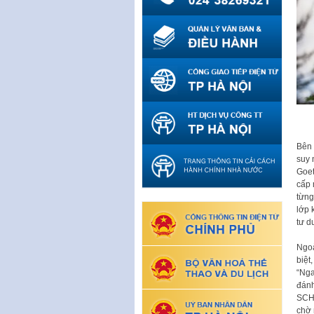
Bên 
suy 
Goet
cấp 
từng
lớp 
tư d
Ngoà
biệt
“Nga
đánh
SCHL
chờ 