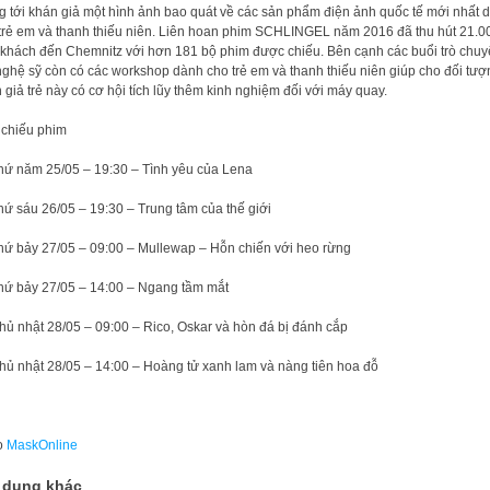
 tới khán giả một hình ảnh bao quát về các sản phẩm điện ảnh quốc tế mới nhất 
trẻ em và thanh thiếu niên. Liên hoan phim SCHLINGEL năm 2016 đã thu hút 21.0
 khách đến Chemnitz với hơn 181 bộ phim được chiếu. Bên cạnh các buổi trò chu
nghệ sỹ còn có các workshop dành cho trẻ em và thanh thiếu niên giúp cho đối tượ
 giả trẻ này có cơ hội tích lũy thêm kinh nghiệm đối với máy quay.
 chiếu phim
ứ năm 25/05 – 19:30 – Tình yêu của Lena
ứ sáu 26/05 – 19:30 – Trung tâm của thế giới
ứ bảy 27/05 – 09:00 – Mullewap – Hỗn chiến với heo rừng
ứ bảy 27/05 – 14:00 – Ngang tầm mắt
ủ nhật 28/05 – 09:00 – Rico, Oskar và hòn đá bị đánh cắp
ủ nhật 28/05 – 14:00 – Hoàng tử xanh lam và nàng tiên hoa đỗ
o
MaskOnline
 dung khác