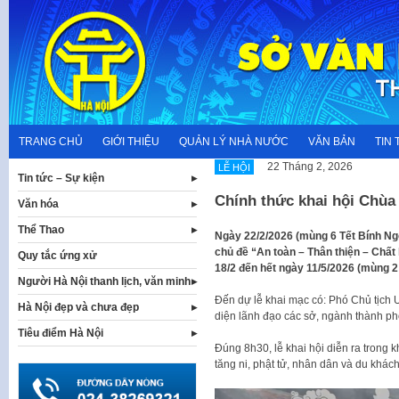
Skip
to
content
TRANG CHỦ
GIỚI THIỆU
QUẢN LÝ NHÀ NƯỚC
VĂN BẢN
TIN 
22 Tháng 2, 2026
LỄ HỘI
Tin tức – Sự kiện
Chính thức khai hội Chù
Văn hóa
Thể Thao
Ngày 22/2/2026 (mùng 6 Tết Bính Ng
chủ đề “An toàn – Thân thiện – Chất
Quy tắc ứng xử
18/2 đến hết ngày 11/5/2026 (mùng 
Người Hà Nội thanh lịch, văn minh
Đến dự lễ khai mạc có: Phó Chủ tịch
Hà Nội đẹp và chưa đẹp
diện lãnh đạo các sở, ngành thành ph
Tiêu điểm Hà Nội
Đúng 8h30, lễ khai hội diễn ra trong 
tăng ni, phật tử, nhân dân và du khá