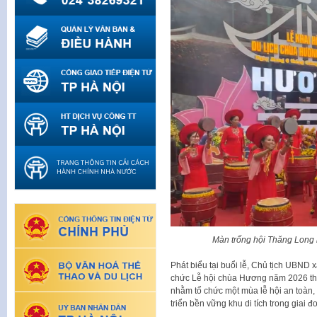
Màn trống hội Thăng Long m
Phát biểu tại buổi lễ, Chủ tịch UBND
chức Lễ hội chùa Hương năm 2026 the
nhằm tổ chức một mùa lễ hội an toàn,
triển bền vững khu di tích trong giai đ