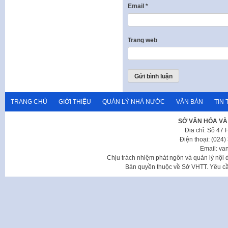
Email
*
Trang web
TRANG CHỦ
GIỚI THIỆU
QUẢN LÝ NHÀ NƯỚC
VĂN BẢN
TIN 
SỞ VĂN HÓA VÀ
Địa chỉ: Số 47
Điện thoại: (024
Email: va
Chịu trách nhiệm phát ngôn và quản lý nộ
Bản quyền thuộc về Sở VHTT. Yêu cầu 