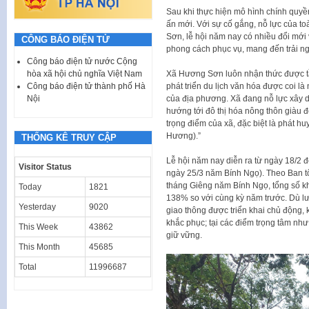
Sau khi thực hiện mô hình chính quyề
ấn mới. Với sự cố gắng, nỗ lực của 
Sơn, lễ hội năm nay có nhiều đổi mới
CÔNG BÁO ĐIỆN TỬ
phong cách phục vụ, mang đến trải n
Công báo điện tử nước Cộng
hòa xã hội chủ nghĩa Việt Nam
Xã Hương Sơn luôn nhận thức được tầm
Công báo điện tử thành phố Hà
phát triển du lịch văn hóa được coi là 
Nội
của địa phương. Xã đang nỗ lực xây 
hướng tới đô thị hóa nông thôn giàu đ
trọng điểm của xã, đặc biệt là phát hu
Hương).”
THỐNG KÊ TRUY CẬP
Lễ hội năm nay diễn ra từ ngày 18/2 
Visitor Status
ngày 25/3 năm Bính Ngọ). Theo Ban t
tháng Giêng năm Bính Ngọ, tổng số k
Today
1821
138% so với cùng kỳ năm trước. Dù lư
Yesterday
9020
giao thông được triển khai chủ động, 
khắc phục; tại các điểm trọng tâm như
This Week
43862
giữ vững.
This Month
45685
Total
11996687