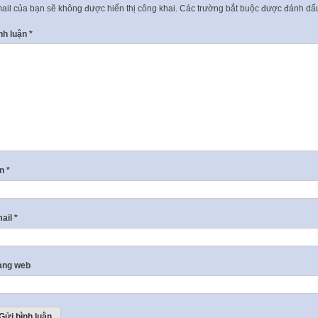
ail của bạn sẽ không được hiển thị công khai.
Các trường bắt buộc được đánh d
nh luận
*
ên
*
ail
*
ang web