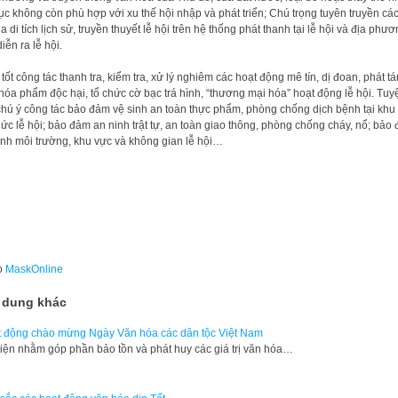
tục không còn phù hợp với xu thế hội nhập và phát triển; Chú trọng tuyên truyền các
của di tích lịch sử, truyền thuyết lễ hội trên hệ thống phát thanh tại lễ hội và địa phư
iễn ra lễ hội.
tốt công tác thanh tra, kiểm tra, xử lý nghiêm các hoạt động mê tín, dị đoan, phát tá
hóa phẩm độc hại, tổ chức cờ bạc trá hình, “thương mại hóa” hoạt động lễ hội. Tuy
chú ý công tác bảo đảm vệ sinh an toàn thực phẩm, phòng chống dịch bệnh tại khu
hức lễ hội; bảo đảm an ninh trật tự, an toàn giao thông, phòng chống cháy, nổ; bảo
inh môi trường, khu vực và không gian lễ hội…
o
MaskOnline
 dung khác
 động chào mừng Ngày Văn hóa các dân tộc Việt Nam
iện nhằm góp phần bảo tồn và phát huy các giá trị văn hóa…