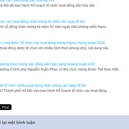
sắc các hoạt động văn hóa dịp Tết
Hà Nội đã ban hành Kế hoạch tổ chức hoạt động văn hóa văn…
hức các hoạt động chào mừng kỷ niệm các ngày lễ lớn
h cổ động chào mừng kỷ niệm 42 năm ngày Giải phóng miền Nam,…
 Long Biên: Tổ chức các hoạt động mừng Đảng- mừng Xuân 2018
hoạt động được tổ chức với nhiều hình thức phong phú, nội dung sâu…
tướng chúc mừng vận động viên bắn súng Hoàng Xuân Vinh
tướng Chính phủ Nguyễn Xuân Phúc có thư chúc mừng Đoàn Thể thao Việt…
ội tổ chức nhiều hoạt động chào mừng các ngày lễ lớn
 Thành phố Hà Nội vừa ban hành Kế hoạch tổ chức các hoạt động…
 lại một bình luận