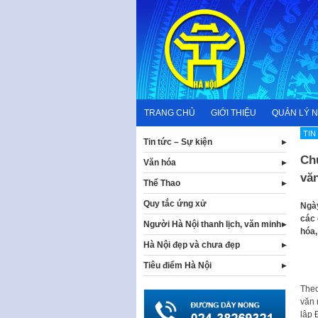
Skip
to
content
TRANG CHỦ
GIỚI THIỆU
QUẢN LÝ 
TIN
Tin tức – Sự kiện
Ch
Văn hóa
vă
Thể Thao
Quy tắc ứng xử
Ngày
các 
Người Hà Nội thanh lịch, văn minh
hóa
Hà Nội đẹp và chưa đẹp
Tiêu điểm Hà Nội
Theo
văn 
lập 