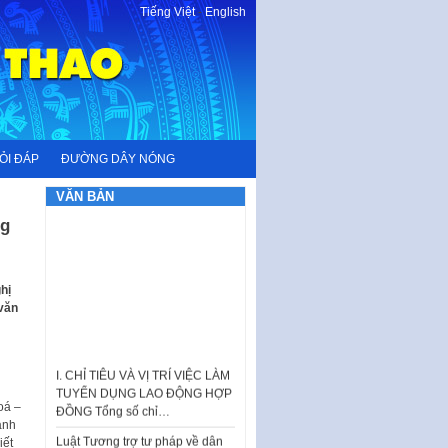
Tiếng Việt
-
English
ỎI ĐÁP
ĐƯỜNG DÂY NÓNG
VĂN BẢN
ng
hị
 văn
I. CHỈ TIÊU VÀ VỊ TRÍ VIỆC LÀM
TUYỂN DỤNG LAO ĐỘNG HỢP
ĐỒNG Tổng số chỉ…
oá –
Luật Tương trợ tư pháp về dân
ành
sự và Kế hoạch số 187KH-
iết