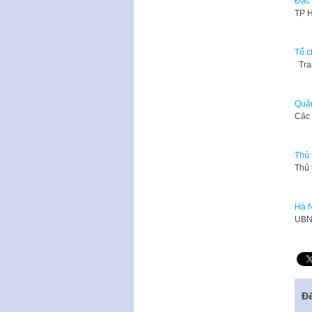
Đặc 
​TP 
Tổ c
Tran
Quận
Các 
Thủ 
Thủ 
Hà N
UBND
Để