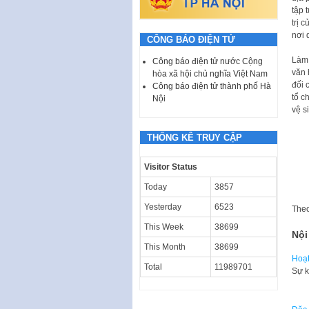
tập 
trị 
nơi d
CÔNG BÁO ĐIỆN TỬ
Làm 
Công báo điện tử nước Cộng
văn 
hòa xã hội chủ nghĩa Việt Nam
đối 
Công báo điện tử thành phố Hà
tổ c
Nội
vệ s
THỐNG KÊ TRUY CẬP
Visitor Status
Today
3857
Yesterday
6523
The
This Week
38699
Nội
This Month
38699
Hoạt
Total
11989701
Sự k