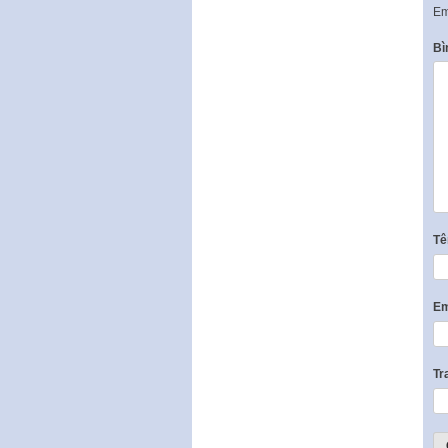
Em
Bì
T
Em
Tr