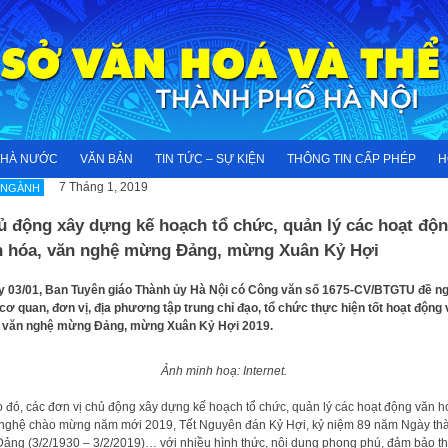
NHÀ NƯỚC
VĂN BẢN
TIN TỨC – SỰ KIỆN
THÔNG TIN CẤP PHÉP
H
7 Tháng 1, 2019
 NGÀNH
ủ động xây dựng kế hoạch tổ chức, quản lý các hoạt độ
n hóa, văn nghệ mừng Đảng, mừng Xuân Kỷ Hợi
 03/01, Ban Tuyên giáo Thành ủy Hà Nội có Công văn số 1675-CV/BTGTU đề ng
cơ quan, đơn vị, địa phương tập trung chỉ đạo, tổ chức thực hiện tốt hoạt động
, văn nghệ mừng Đảng, mừng Xuân Kỷ Hợi 2019.
Ảnh minh hoạ: Internet.
 đó, các đơn vị chủ động xây dựng kế hoạch tổ chức, quản lý các hoạt động văn h
nghệ chào mừng năm mới 2019, Tết Nguyên đán Kỷ Hợi, kỷ niệm 89 năm Ngày th
Đảng (3/2/1930 – 3/2/2019)… với nhiều hình thức, nội dung phong phú, đảm bảo th