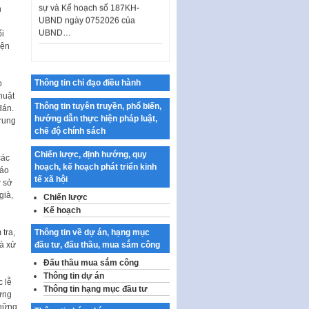
UBND ngày 0752026 của
n
UBND…
ối
Ban hành Danh mục vị trí khai
iện
thác quảng cáo trên địa bàn
thành phố Hà Nội
Thông tin chỉ đạo điều hành
o
Kế hoạch Tổ chức Cuộc thi
huật
chính luận về bảo vệ nền tảng tư
Thông tin tuyên truyền, phổ biến,
đán.
tưởng của Đảng…
hướng dẫn thực hiện pháp luật,
trung
chế độ chính sách
Công bố công khai dự toán kinh
phí xây dựng pháp luật, hoàn
Chiến lược, định hướng, quy
thiện thể chế, chính…
các
hoạch, kế hoạch phát triển kinh
iáo
Quy định về nghiên cứu, ứng
tế xã hội
ơ sở
dụng khoa học, công nghệ, đổi
già,
Chiến lược
mới sáng tạo và chuyển…
Kế hoạch
Quy định chi tiết và hướng dẫn
Thông tin về dự án, hạng mục
tra,
thi hành một số điều của Luật Lý
đầu tư, đấu thầu, mua sắm công
và xử
lịch tư…
Đấu thầu mua sắm công
Sửa đổi, bổ sung một số nội
Thông tin dự án
dung tại Nghị quyết số 30/NQ-
c lễ
Thông tin hạng mục đầu tư
CP ngày 24 tháng 02…
từng
những