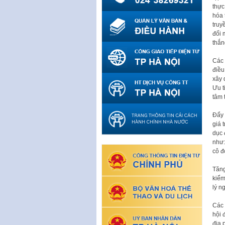
thực
hóa 
truy
đối 
thắn
Các 
điều
xây 
Ưu t
tâm 
Đẩy 
giá 
dục 
như:
cô đ
Tăng
kiểm
lý n
Các 
hội 
địa 