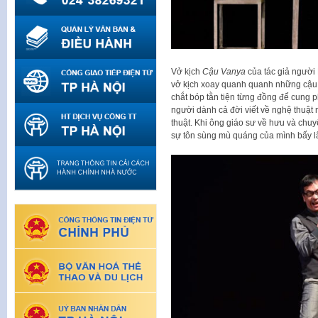
Vở kịch
Cậu Vanya
của tác giả người
vở kịch xoay quanh quanh những cậu
chắt bóp tằn tiện từng đồng để cung 
người dành cả đời viết về nghệ thuậ
thuật. Khi ông giáo sư về hưu và chuy
sự tôn sùng mù quáng của mình bấy 