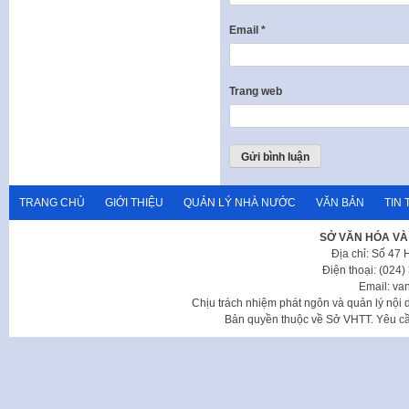
Email
*
Trang web
TRANG CHỦ
GIỚI THIỆU
QUẢN LÝ NHÀ NƯỚC
VĂN BẢN
TIN 
SỞ VĂN HÓA VÀ
Địa chỉ: Số 47
Điện thoại: (024
Email: va
Chịu trách nhiệm phát ngôn và quản lý nộ
Bản quyền thuộc về Sở VHTT. Yêu cầu 