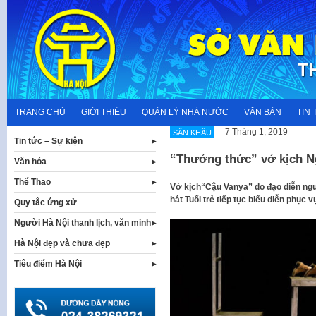
Skip
to
content
TRANG CHỦ
GIỚI THIỆU
QUẢN LÝ NHÀ NƯỚC
VĂN BẢN
TIN 
7 Tháng 1, 2019
SÂN KHẤU
Tin tức – Sự kiện
“Thưởng thức” vở kịch Ng
Văn hóa
Thể Thao
Vở kịch“Cậu Vanya” do đạo diễn n
hát Tuổi trẻ tiếp tục biểu diễn phục 
Quy tắc ứng xử
Người Hà Nội thanh lịch, văn minh
Hà Nội đẹp và chưa đẹp
Tiêu điểm Hà Nội