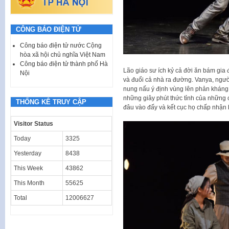
CÔNG BÁO ĐIỆN TỬ
Công báo điện tử nước Cộng
hòa xã hội chủ nghĩa Việt Nam
Công báo điện tử thành phố Hà
Lão giáo sư ích kỷ cả đời ăn bám gia
Nội
và đuổi cả nhà ra đường. Vanya, ngườ
nung nấu ý định vùng lên phản kháng
những giây phút thức tỉnh của những 
THỐNG KÊ TRUY CẬP
đâu vào đấy và kết cục họ chấp nhận
Visitor Status
Today
3325
Yesterday
8438
This Week
43862
This Month
55625
Total
12006627