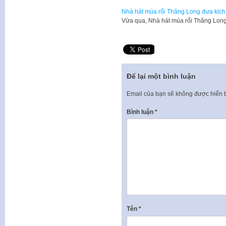
Nhà hát múa rối Thăng Long đưa kịch 
Vừa qua, Nhà hát múa rối Thăng Lon
Để lại một bình luận
Email của bạn sẽ không được hiển t
Bình luận
*
Tên
*