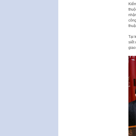
Kiểm
thuộ
nhận
công
thuậ
Tại 
siết
giao