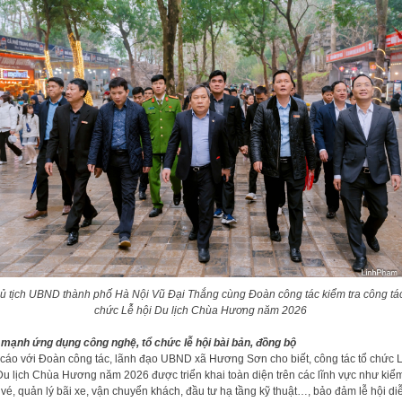
ủ tịch UBND thành phố Hà Nội Vũ Đại Thắng cùng Đoàn công tác kiểm tra công tác
chức Lễ hội Du lịch Chùa Hương năm 2026
mạnh ứng dụng công nghệ, tổ chức lễ hội bài bản, đồng bộ
cáo với Đoàn công tác, lãnh đạo UBND xã Hương Sơn cho biết, công tác tổ chức 
Du lịch Chùa Hương năm 2026 được triển khai toàn diện trên các lĩnh vực như kiể
 vé, quản lý bãi xe, vận chuyển khách, đầu tư hạ tầng kỹ thuật…, bảo đảm lễ hội di