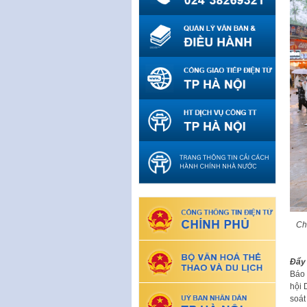
Ch
Đẩy 
Báo 
hội 
soát