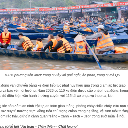
100% phương tiện được trang bị đầy đủ ghế ngồi, áo phao, trang bị mã QR…
 động vận chuyển bằng xe điện tiếp tục phát huy hiệu quả trong giảm áp lực giao
g và bảo vệ môi trường. Năm 2026 có 110 xe điện được cấp phép hoạt động, trong
e đủ điều kiện vận hành thường xuyên với 115 lái xe phục vụ theo ca, kíp.
 tác bảo đảm an ninh trật tự, an toàn giao thông, phòng cháy chữa cháy, cứu nạn 
ược duy trì thường trực; đồng thời chú trọng chỉnh trang hạ tầng, vệ sinh môi trườn
gom rác thải, giữ gìn cảnh quan “sáng – xanh – sạch – đẹp” trong suốt mùa lễ hội.
g tới lễ hội “An toàn – Thân thiện – Chất lượng”