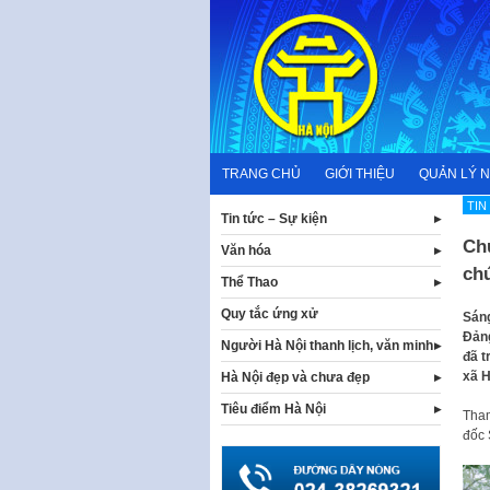
Skip
to
content
TRANG CHỦ
GIỚI THIỆU
QUẢN LÝ 
TIN
Tin tức – Sự kiện
Ch
Văn hóa
ch
Thể Thao
Quy tắc ứng xử
Sáng
Đảng
Người Hà Nội thanh lịch, văn minh
đã t
xã 
Hà Nội đẹp và chưa đẹp
Tiêu điểm Hà Nội
Tham
đốc 