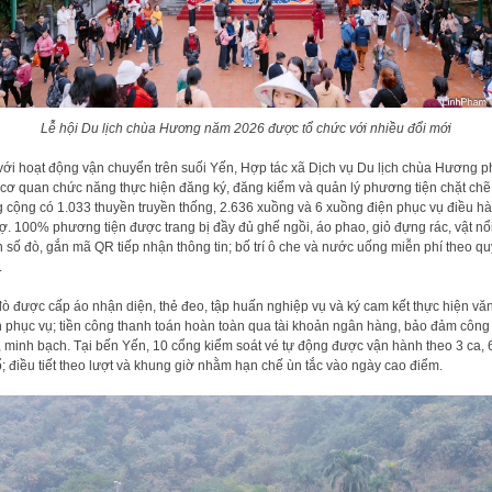
Lễ hội Du lịch chùa Hương năm 2026 được tổ chức với nhiều đổi mới
với hoạt động vận chuyển trên suối Yến, Hợp tác xã Dịch vụ Du lịch chùa Hương p
cơ quan chức năng thực hiện đăng ký, đăng kiểm và quản lý phương tiện chặt chẽ
 cộng có 1.033 thuyền truyền thống, 2.636 xuồng và 6 xuồng điện phục vụ điều hà
rợ. 100% phương tiện được trang bị đầy đủ ghế ngồi, áo phao, giỏ đựng rác, vật nổi
 số đò, gắn mã QR tiếp nhận thông tin; bố trí ô che và nước uống miễn phí theo qu
.
đò được cấp áo nhận diện, thẻ đeo, tập huấn nghiệp vụ và ký cam kết thực hiện vă
 phục vụ; tiền công thanh toán hoàn toàn qua tài khoản ngân hàng, bảo đảm công
, minh bạch. Tại bến Yến, 10 cổng kiểm soát vé tự động được vận hành theo 3 ca, 6
ổ; điều tiết theo lượt và khung giờ nhằm hạn chế ùn tắc vào ngày cao điểm.