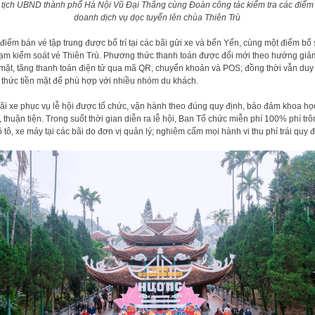
tịch UBND thành phố Hà Nội Vũ Đại Thắng cùng Đoàn công tác kiểm tra các điểm
doanh dịch vụ dọc tuyến lên chùa Thiên Trù
điểm bán vé tập trung được bố trí tại các bãi gửi xe và bến Yến, cùng một điểm bổ
trạm kiểm soát vé Thiên Trù. Phương thức thanh toán được đổi mới theo hướng giả
 mặt, tăng thanh toán điện tử qua mã QR, chuyển khoản và POS; đồng thời vẫn duy t
 thức tiền mặt để phù hợp với nhiều nhóm du khách.
ãi xe phục vụ lễ hội được tổ chức, vận hành theo đúng quy định, bảo đảm khoa họ
, thuận tiện. Trong suốt thời gian diễn ra lễ hội, Ban Tổ chức miễn phí 100% phí tr
ô tô, xe máy tại các bãi do đơn vị quản lý; nghiêm cấm mọi hành vi thu phí trái quy đ