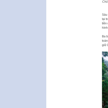
Chủ 
Sáu 
tại 
tiền
hình
Ba b
toàn
giữ 