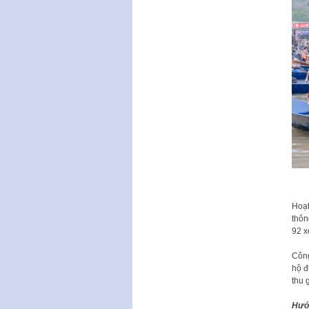
Hoạt
thôn
92 x
Công
hộ đ
thu 
Hướn