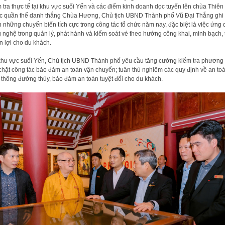
 tra thực tế tại khu vực suối Yến và các điểm kinh doanh dọc tuyến lên chùa Thiên
c quần thể danh thắng Chùa Hương, Chủ tịch UBND Thành phố Vũ Đại Thắng ghi
 những chuyển biến tích cực trong công tác tổ chức năm nay, đặc biệt là việc ứng
 nghệ trong quản lý, phát hành và kiểm soát vé theo hướng công khai, minh bạch, 
n lợi cho du khách.
khu vực suối Yến, Chủ tịch UBND Thành phố yêu cầu tăng cường kiểm tra phương t
 chặt công tác bảo đảm an toàn vận chuyển; tuân thủ nghiêm các quy định về an to
 thông đường thủy, bảo đảm an toàn tuyệt đối cho du khách.