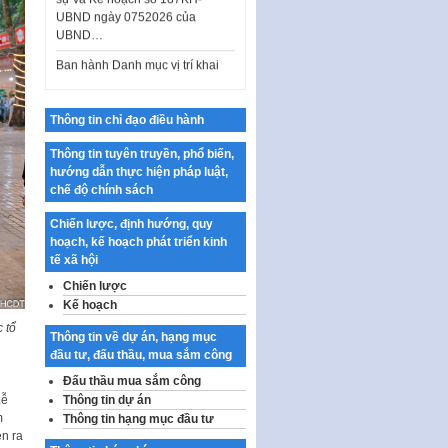
Ban hành Danh mục vị trí khai
thác quảng cáo trên địa bàn
thành phố Hà Nội
Kế hoạch Tổ chức Cuộc thi
chính luận về bảo vệ nền tảng tư
Thông tin chỉ đạo điều hành
tưởng của Đảng…
Công bố công khai dự toán kinh
Thông tin tuyên truyền, phổ biến,
phí xây dựng pháp luật, hoàn
hướng dẫn thực hiện pháp luật,
thiện thể chế, chính…
chế độ chính sách
Quy định về nghiên cứu, ứng
Chiến lược, định hướng, quy
dụng khoa học, công nghệ, đổi
hoạch, kế hoạch phát triển kinh
mới sáng tạo và chuyển…
tế xã hội
Quy định chi tiết và hướng dẫn
Chiến lược
thi hành một số điều của Luật Lý
Kế hoạch
lịch tư…
 tổ
Thông tin về dự án, hạng mục
Sửa đổi, bổ sung một số nội
đầu tư, đấu thầu, mua sắm công
dung tại Nghị quyết số 30/NQ-
Đấu thầu mua sắm công
CP ngày 24 tháng 02…
Lễ
Thông tin dự án
Ban hành Chương trình hành
m
Thông tin hạng mục đầu tư
động của Chính phủ thực hiện
ễn ra