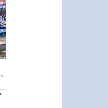
động của Chính phủ thực hiện
Nghị quyết số 02-NQ/TW ngày
17…
THÔNG BÁO Tuyển dụng lao
động hợp đồng theo Nghị định
số 111/2022/NĐ-CP ngày
30/12/2022 của Chính…
Sửa đổi, bổ sung một số điều
của Thông tư số 320/2016/TT-
BTC của Bộ trưởng Bộ Tài…
Quy định về quản lý website
thương mại điện tử
Nghị quyết quy định điều kiện,
thủ tục tặng, thu hồi danh hiệu
"Công dân danh dự…
 đó
Nghị quyết quy định một số
chính sách thúc đẩy nghiên cứu
khoa học, phát triển công…
cứu
g,
Nghị quyết công bố Nghị quyết
quy phạm pháp luật của HĐND
Thành phố triển khai thi…