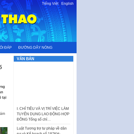
Tiếng Việt
-
English
ỎI ĐÁP
ĐƯỜNG DÂY NÓNG
VĂN BẢN
ổ
ơng
àn
I. CHỈ TIÊU VÀ VỊ TRÍ VIỆC LÀM
 tại
TUYỂN DỤNG LAO ĐỘNG HỢP
ĐỒNG Tổng số chỉ…
iám
Luật Tương trợ tư pháp về dân
sự và Kế hoạch số 187KH-
UBND ngày 0752026 của
UBND…