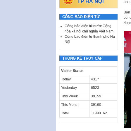
an t
Ban 
CÔNG BÁO ĐIỆN TỬ
cổng
đoạn
Công báo điện tử nước Cộng
hòa xã hội chủ nghĩa Việt Nam
Công báo điện tử thành phố Hà
Nội
THỐNG KÊ TRUY CẬP
Visitor Status
Today
4317
Yesterday
6523
This Week
39159
This Month
39160
Total
11990162