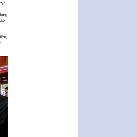
 Trù
Nghị quyết ban hành quy chế
tiếp công dân của Thường trực
 dụng
HĐND, đại biểu HĐND thành…
tạo
Nghị quyết về một số chính sách
ưu đãi, hỗ trợ phát triển hạ tầng,
tổ chức…
iện,
àn
Nghị quyết quy định một số nội
dung và định mức chi quản lý
hoạt động khoa…
Quy định mức tiền phạt đối với
một số hành vi vi phạm hành
chính trong lĩnh…
Phê duyệt Chương trình phát
triển kinh tế số và xã hội số giai
đoạn 2026 -…