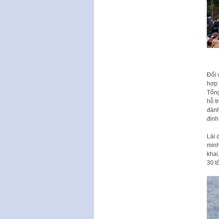
Đối 
hợp 
Tổng
hỗ t
đánh
định
Lái 
minh
khai
30 t