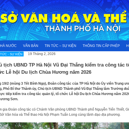
NHÀ NƯỚC
VĂN BẢN
TIN TỨC – SỰ KIỆN
THÔNG TIN CẤP PHÉP
H
19 Tháng 2, 2026
 TỨC - SỰ KIỆN
ủ tịch UBND TP Hà Nội Vũ Đại Thắng kiểm tra công tác t
ức Lễ hội Du lịch Chùa Hương năm 2026
 19/2 (mùng 3 Tết Bính Ngọ), Đoàn công tác của TP Hà Nội do Ủy viên Trung ư
, Phó Bí thư Thành ủy, Chủ tịch UBND Thành phố Vũ Đại Thắng làm Trưởng đo
rực tiếp kiểm tra công tác quản lý, tổ chức Lễ hội Du lịch Chùa Hương năm 2026
Hương Sơn.
 gia Đoàn công tác có Chánh Văn phòng UBND Thành phố Nguyễn Tiến Thiết, G
Sở Văn hóa và Thể thao Hà Nội Phạm Tuấn Long cùng lãnh đạo địa phương.