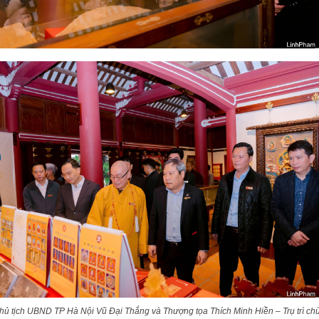
hủ tịch UBND TP Hà Nội Vũ Đại Thắng và Thượng tọa Thích Minh Hiền – Trụ trì ch