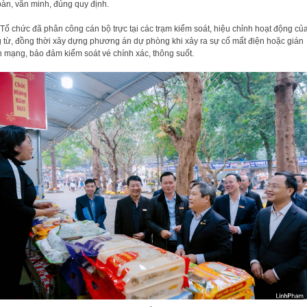
oàn, văn minh, đúng quy định.
Tổ chức đã phân công cán bộ trực tại các trạm kiểm soát, hiệu chỉnh hoạt động củ
 từ, đồng thời xây dựng phương án dự phòng khi xảy ra sự cố mất điện hoặc gián
 mạng, bảo đảm kiểm soát vé chính xác, thông suốt.