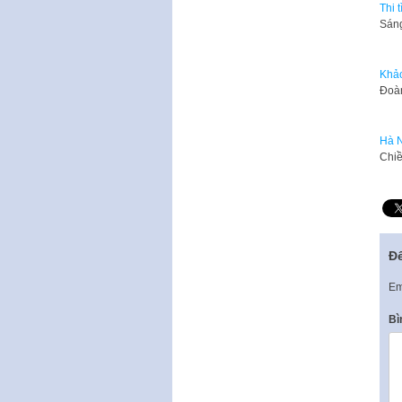
Thi 
​Sán
Khảo
​​Đo
Hà N
​Chi
Để
Em
Bì