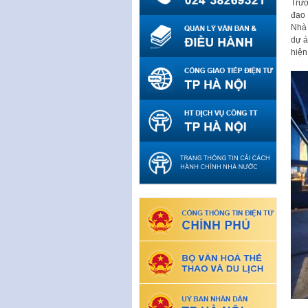
Trướ
đạo 
Nhà 
dự á
hiện