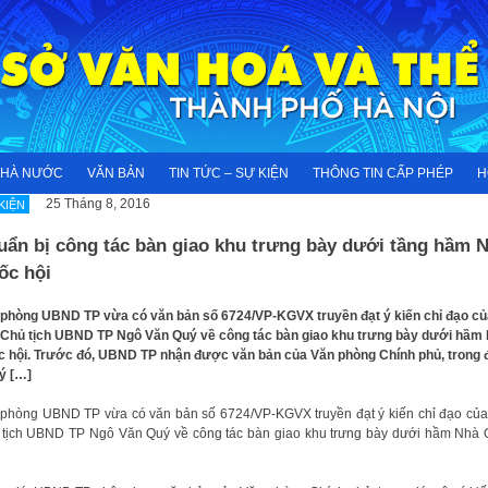
NHÀ NƯỚC
VĂN BẢN
TIN TỨC – SỰ KIỆN
THÔNG TIN CẤP PHÉP
H
25 Tháng 8, 2016
KIỆN
uẩn bị công tác bàn giao khu trưng bày dưới tầng hầm 
ốc hội
phòng UBND TP vừa có văn bản số 6724/VP-KGVX truyền đạt ý kiến chỉ đạo củ
Chủ tịch UBND TP Ngô Văn Quý về công tác bàn giao khu trưng bày dưới hầm
 hội. Trước đó, UBND TP nhận được văn bản của Văn phòng Chính phủ, trong 
ý […]
phòng UBND TP vừa có văn bản số 6724/VP-KGVX truyền đạt ý kiến chỉ đạo củ
tịch UBND TP Ngô Văn Quý về công tác bàn giao khu trưng bày dưới hầm Nhà