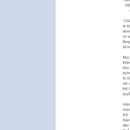
hi
Chủ
di t
được
cơ s
tầng
xã h
Mục 
thốn
Khu 
trườ
trị 
với 
thể 
quyề
Viện
chức
tích
thàn
đào 