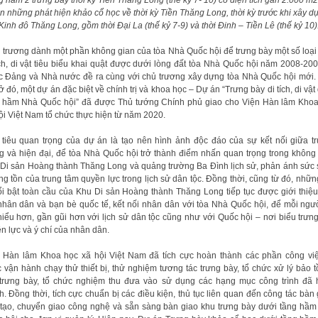
ện những phát hiện khảo cổ học về thời kỳ Tiền Thăng Long, thời kỳ trước khi xây d
Kinh đô Thăng Long, gồm thời Đại La (thế kỷ 7-9) và thời Đinh – Tiền Lê (thế kỷ 10)
 trương dành một phần không gian của tòa Nhà Quốc hội để trưng bày một số loại
ích, di vật tiêu biểu khai quật được dưới lòng đất tòa Nhà Quốc hội năm 2008-20
 Đảng và Nhà nước đề ra cùng với chủ trương xây dựng tòa Nhà Quốc hội mới.
ở đó, một dự án đặc biệt về chính trị và khoa học – Dự án “Trưng bày di tích, di vật
 hầm Nhà Quốc hội” đã được Thủ tướng Chính phủ giao cho Viện Hàn lâm Kho
ội Việt Nam tổ chức thực hiện từ năm 2020.
tiêu quan trọng của dự án là tạo nên hình ảnh độc đáo của sự kết nối giữa t
g và hiện đại, để tòa Nhà Quốc hội trở thành điểm nhấn quan trọng trong không
Di sản Hoàng thành Thăng Long và quảng trường Ba Đình lịch sử, phản ánh sức
ng tồn của trung tâm quyền lực trong lịch sử dân tộc. Đồng thời, cũng từ đó, nhữn
nổi bật toàn cầu của Khu Di sản Hoàng thành Thăng Long tiếp tục được giới thiệ
nhân dân và bạn bè quốc tế, kết nối nhân dân với tòa Nhà Quốc hội, để mỗi ngư
hiểu hơn, gần gũi hơn với lịch sử dân tộc cũng như với Quốc hội – nơi biểu trưn
n lực và ý chí của nhân dân.
 Hàn lâm Khoa học xã hội Việt Nam đã tích cực hoàn thành các phần công việ
 vận hành chạy thử thiết bị, thử nghiệm tương tác trưng bày, tổ chức xử lý bảo t
 trưng bày, tổ chức nghiệm thu đưa vào sử dụng các hạng mục công trình đã
h. Đồng thời, tích cực chuẩn bị các điều kiện, thủ tục liên quan đến công tác bàn 
tạo, chuyển giao công nghệ và sẵn sàng bàn giao khu trưng bày dưới tầng hầ