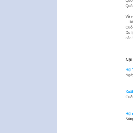
Quốc
Quốc
Về v
– Hà
Quốc
Du l
cáo
Nội
Hội 
​Ngà
Xuất
​Cuố
Hội 
Sáng