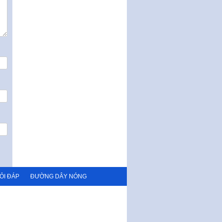
quy phạm pháp luật của HĐND
Thành phố triển khai thi…
Nghị quyết ban hành quy chế
tiếp công dân của Thường trực
HĐND, đại biểu HĐND thành…
Nghị quyết về một số chính sách
ưu đãi, hỗ trợ phát triển hạ tầng,
tổ chức…
Nghị quyết quy định một số nội
dung và định mức chi quản lý
hoạt động khoa…
Quy định mức tiền phạt đối với
một số hành vi vi phạm hành
chính trong lĩnh…
Phê duyệt Chương trình phát
triển kinh tế số và xã hội số giai
đoạn 2026 -…
ỎI ĐÁP
ĐƯỜNG DÂY NÓNG