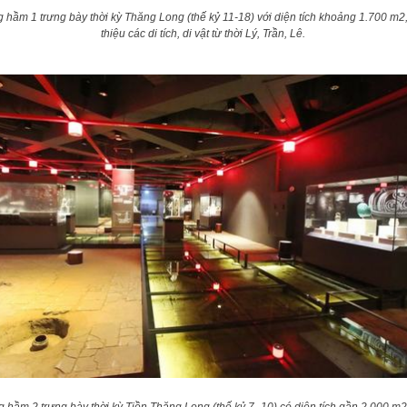
 hầm 1 trưng bày thời kỳ Thăng Long (thế kỷ 11-18) với diện tích khoảng 1.700 m2,
thiệu các di tích, di vật từ thời Lý, Trần, Lê.
 hầm 2 trưng bày thời kỳ Tiền Thăng Long (thế kỷ 7- 10) có diện tích gần 2.000 m2