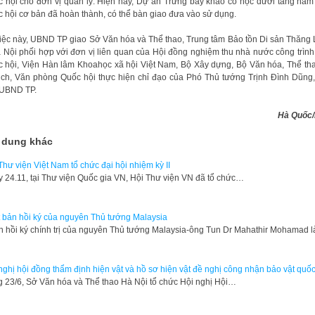
 hội cho đơn vị quản lý. Hiện nay, Dự án Trưng bày khảo cổ học dưới tầng hầ
 hội cơ bản đã hoàn thành, có thể bàn giao đưa vào sử dụng.
iệc này, UBND TP giao Sở Văn hóa và Thể thao, Trung tâm Bảo tồn Di sản Thăng
 Nội phối hợp với đơn vị liên quan của Hội đồng nghiệm thu nhà nước công trìn
 hội, Viện Hàn lâm Khoahọc xã hội Việt Nam, Bộ Xây dựng, Bộ Văn hóa, Thể th
ịch, Văn phòng Quốc hội thực hiện chỉ đạo của Phó Thủ tướng Trịnh Đình Dũng
 UBND TP.
Hà Quốc
 dung khác
Thư viện Việt Nam tổ chức đại hội nhiệm kỳ II
y 24.11, tại Thư viện Quốc gia VN, Hội Thư viện VN đã tổ chức…
 bản hồi ký của nguyên Thủ tướng Malaysia
n hồi ký chính trị của nguyên Thủ tướng Malaysia-ông Tun Dr Mahathir Mohamad 
nghị hội đồng thẩm định hiện vật và hồ sơ hiện vật đề nghị công nhận bảo vật quốc
 23/6, Sở Văn hóa và Thể thao Hà Nội tổ chức Hội nghị Hội…