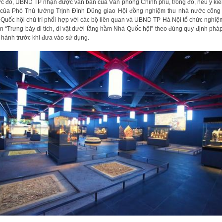
c đó, UBND TP nhận được văn bản của Văn phòng Chính phủ, trong đó, nêu ý kiế
của Phó Thủ tướng Trịnh Đình Dũng giao Hội đồng nghiệm thu nhà nước công 
Quốc hội chủ trì phối hợp với các bộ liên quan và UBND TP Hà Nội tổ chức nghiệ
n “Trưng bày di tích, di vật dưới tầng hầm Nhà Quốc hội” theo đúng quy định pháp
 hành trước khi đưa vào sử dụng.