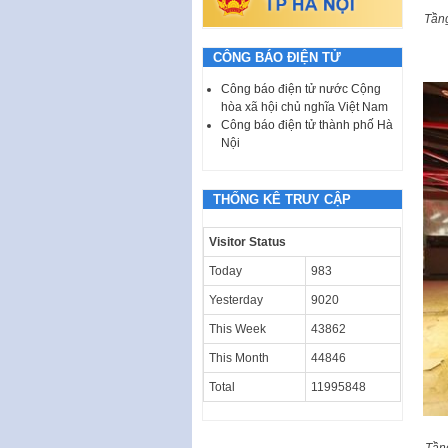
Tầng
CÔNG BÁO ĐIỆN TỬ
Công báo điện tử nước Cộng
hòa xã hội chủ nghĩa Việt Nam
Công báo điện tử thành phố Hà
Nội
THỐNG KÊ TRUY CẬP
Visitor Status
Today
983
Yesterday
9020
This Week
43862
This Month
44846
Total
11995848
Tầng