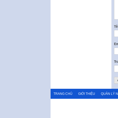
T
Em
Tr
TRANG CHỦ
GIỚI THIỆU
QUẢN LÝ 