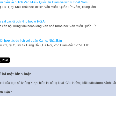
tìm hiểu về di tích Văn Miếu- Quốc Tử Giám và lịch sử Việt Nam
g 11/11, tại Khu Thái học, di tích Văn Miếu- Quốc Tử Giám, Trung tâm…
 sát các di tích Nho học ở Hội An
àn cán bộ Trung tâm hoạt động Văn hoá Khoa học Văn miếu Quốc Tử…
ội hợp tác du lịch với quận Kamo, Nhật Bản
ều 2/7, tại trụ sở 47 Hàng Dầu, Hà Nội, Phó Giám đốc Sở VHTTDL…
 lại một bình luận
ail của bạn sẽ không được hiển thị công khai.
Các trường bắt buộc được đánh d
nh luận
*