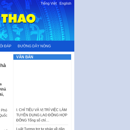
Tiếng Việt
-
English
ỎI ĐÁP
ĐƯỜNG DÂY NÓNG
VĂN BẢN
Nhà
a
 Nhà
đó,
I. CHỈ TIÊU VÀ VỊ TRÍ VIỆC LÀM
TUYỂN DỤNG LAO ĐỘNG HỢP
a Phó
ĐỒNG Tổng số chỉ…
 Quốc
Luật Tương trợ tư pháp về dân
sự và Kế hoạch số 187KH-