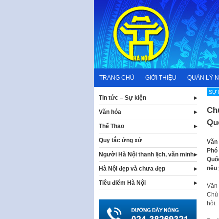
Skip
to
content
TRANG CHỦ
GIỚI THIỆU
QUẢN LÝ 
SỰ 
Tin tức – Sự kiện
Ch
Văn hóa
Qu
Thể Thao
Quy tắc ứng xử
Văn 
Phó 
Người Hà Nội thanh lịch, văn minh
Quốc
nêu 
Hà Nội đẹp và chưa đẹp
Tiêu điểm Hà Nội
Văn 
Chủ 
hội.