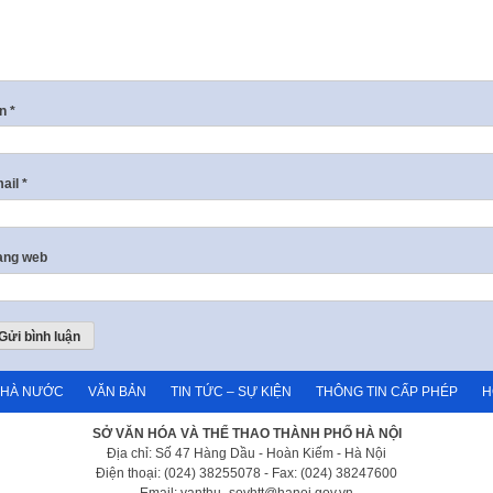
ên
*
ail
*
ang web
NHÀ NƯỚC
VĂN BẢN
TIN TỨC – SỰ KIỆN
THÔNG TIN CẤP PHÉP
H
SỞ VĂN HÓA VÀ THỂ THAO THÀNH PHỐ HÀ NỘI
Địa chỉ: Số 47 Hàng Dầu - Hoàn Kiếm - Hà Nội
Điện thoại: (024) 38255078 - Fax: (024) 38247600
Email: vanthu_sovhtt@hanoi.gov.vn