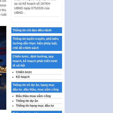
n chỉ
UBND ngày 0752026 của
trình
UBND…
m thu
Ban hành Danh mục vị trí khai
 luật
thác quảng cáo trên địa bàn
thành phố Hà Nội
Kế hoạch Tổ chức Cuộc thi
Thông tin chỉ đạo điều hành
chính luận về bảo vệ nền tảng tư
Thông tin tuyên truyền, phổ biến,
tưởng của Đảng…
hướng dẫn thực hiện pháp luật,
Công bố công khai dự toán kinh
chế độ chính sách
phí xây dựng pháp luật, hoàn
thiện thể chế, chính…
Chiến lược, định hướng, quy
hoạch, kế hoạch phát triển kinh
Quy định về nghiên cứu, ứng
tế xã hội
dụng khoa học, công nghệ, đổi
Chiến lược
mới sáng tạo và chuyển…
Kế hoạch
Quy định chi tiết và hướng dẫn
thi hành một số điều của Luật Lý
Thông tin về dự án, hạng mục
lịch tư…
đầu tư, đấu thầu, mua sắm công
Đấu thầu mua sắm công
Sửa đổi, bổ sung một số nội
Thông tin dự án
dung tại Nghị quyết số 30/NQ-
Thông tin hạng mục đầu tư
CP ngày 24 tháng 02…