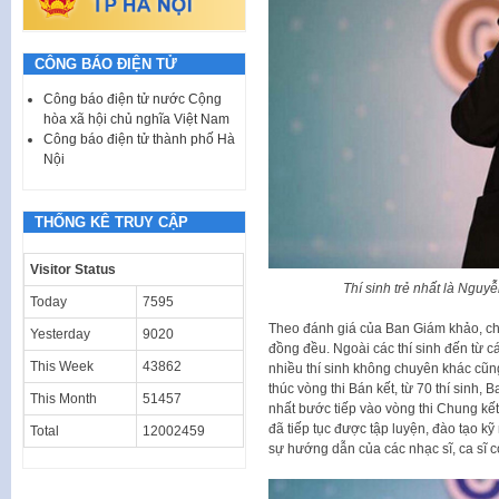
CÔNG BÁO ĐIỆN TỬ
Công báo điện tử nước Cộng
hòa xã hội chủ nghĩa Việt Nam
Công báo điện tử thành phố Hà
Nội
THỐNG KÊ TRUY CẬP
Visitor Status
Thí sinh trẻ nhất là Ngu
Today
7595
Theo đánh giá của Ban Giám khảo, ch
Yesterday
9020
đồng đều. Ngoài các thí sinh đến từ c
This Week
43862
nhiều thí sinh không chuyên khác cũng 
thúc vòng thi Bán kết, từ 70 thí sinh,
This Month
51457
nhất bước tiếp vào vòng thi Chung kết.
đã tiếp tục được tập luyện, đào tạo k
Total
12002459
sự hướng dẫn của các nhạc sĩ, ca sĩ 