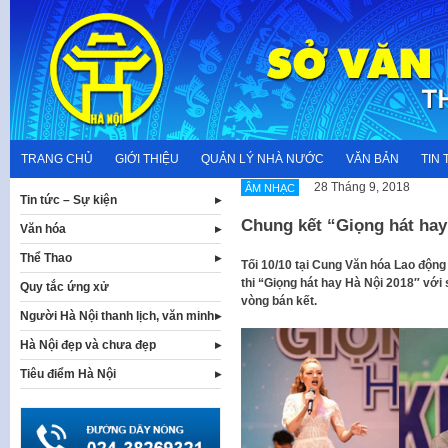
Skip
to
content
TRANG CHỦ
GIỚI THIỆU
QUẢN LÝ NHÀ NƯỚC
VĂN BẢN
TIN 
28 Tháng 9, 2018
ÂM NHẠC
Tin tức – Sự kiện
Chung kết “Giọng hát hay
Văn hóa
Thể Thao
Tối 10/10 tại Cung Văn hóa Lao động
thi “Giọng hát hay Hà Nội 2018″ với 
Quy tắc ứng xử
vòng bán kết.
Người Hà Nội thanh lịch, văn minh
Hà Nội đẹp và chưa đẹp
Tiêu điểm Hà Nội