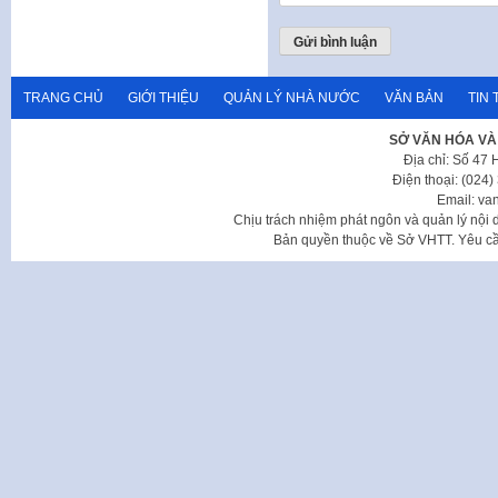
TRANG CHỦ
GIỚI THIỆU
QUẢN LÝ NHÀ NƯỚC
VĂN BẢN
TIN 
SỞ VĂN HÓA VÀ
Địa chỉ: Số 47
Điện thoại: (024
Email: va
Chịu trách nhiệm phát ngôn và quản lý nộ
Bản quyền thuộc về Sở VHTT. Yêu cầu 