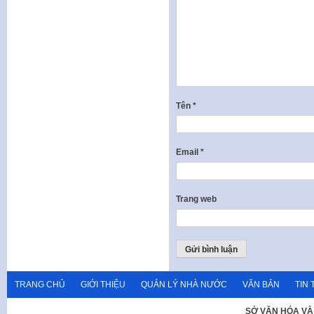
Tên
*
Email
*
Trang web
TRANG CHỦ
GIỚI THIỆU
QUẢN LÝ NHÀ NƯỚC
VĂN BẢN
TIN 
SỞ VĂN HÓA VÀ