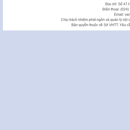
Địa chỉ: Số 47
Điện thoại: (024
Email: va
Chịu trách nhiệm phát ngôn và quản lý nộ
Bản quyền thuộc về Sở VHTT. Yêu cầu 