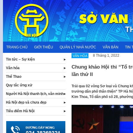
Skip
to
content
TRANG CHỦ
GIỚI THIỆU
QUẢN LÝ NHÀ NƯỚC
VĂN BẢN
TIN 
8 Tháng 1, 2022
VĂN HÓA
Tin tức – Sự kiện
Chung khảo Hội thi “Tổ t
Văn hóa
lần thứ II
Thể Thao
Quy tắc ứng xử
Trải qua 02 vòng Sơ loại và Chung k
trưởng dân phố thân thiện” TP Hà Nội 
Người Hà Nội thanh lịch, văn minh
Kim Thoa, Tổ dân phố số 28, phườn
Hà Nội đẹp và chưa đẹp
Tiêu điểm Hà Nội