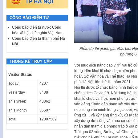
CÔNG BÁO ĐIỆN TỬ
Công báo điện tử nước Cộng
hòa xã hội chủ nghĩa Việt Nam
Công báo điện tử thành phố Hà
Nội
Phần dự thi giành giải Đặc biệt Hộ
phường Ô
THỐNG KÊ TRUY CẬP
Với mục đích nâng cao vị trí, vai trò 
trong triển khai tổ chức thực hiện ph
Visitor Status
hoá”, Sở Văn hóa và Thể thao Hà Nội t
phố Hà Nội, lần thứ II – năm 2021.
Today
4207
Hội thi được tổ chức bằng hình thức 
Yesterday
8438
chống dịch Covid-19. Nội dung hội thi 
khai tổ chức và thực hiện phong trào
This Week
43862
vận động “Toàn dân đoàn kết xây dựng
nếp sống văn minh trong việc cưới, vi
This Month
56507
ứng xử… và kỹ năng ứng xử, xử lý các 
Total
12007509
xây dựng đời sống văn hoá cơ sở cũng
nhân dân tham gia phong trào ở địa 
Trải qua 02 vòng Sơ loại và Chung khả
biệt cho bà Phùng Thị Kim Thoa, Tổ