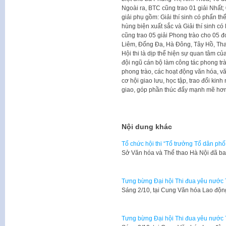
Ngoài ra, BTC cũng trao 01 giải Nhất; 
giải phụ gồm: Giải thí sinh có phẩn thể
hùng biện xuất sắc và Giải thí sinh có
cũng trao 05 giải Phong trào cho 05 đơ
Liêm, Đống Đa, Hà Đông, Tây Hồ, Th
Hội thi là dịp thể hiện sự quan tâm c
đội ngũ cán bộ làm công tác phong trào
phong trào, các hoạt động văn hóa, v
cơ hội giao lưu, học tập, trao đổi kin
giao, góp phần thúc đẩy mạnh mẽ hơn
Nội dung khác
Tổ chức hội thi “Tổ trưởng Tổ dân ph
Sở Văn hóa và Thể thao Hà Nội đã 
Tưng bừng Đại hội Thi đua yêu nước
​Sáng 2/10, tại Cung Văn hóa Lao độ
Tưng bừng Đại hội Thi đua yêu nước