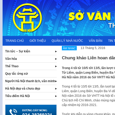
Skip
to
content
TRANG CHỦ
GIỚI THIỆU
QUẢN LÝ NHÀ NƯỚC
VĂN BẢN
TIN 
13 Tháng 5, 2016
ÂM NHẠC
Tin tức – Sự kiện
Chung khảo Liên hoan dân
Văn hóa
Thể Thao
Trong 4 tối từ 10/5 tới 13/5, lần lượ
Từ Liêm, quận Long Biên, huyện Ba V
Quy tắc ứng xử
Hà Nội năm 2016 do Sở VHTT Hà Nộ
Người Hà Nội thanh lịch, văn minh
Trong 4 tối từ 10/5 tới 13/5, lần lượt
Hà Nội đẹp và chưa đẹp
Liêm, quận Long Biên, huyện Ba Vì đ
Nội năm 2016 do Sở VHTT Hà Nội tổ 
Tiêu điểm Hà Nội
Chủ tịch Hồ Chí Minh, chào mùng ngà
cấp nhiệm kỳ 2016-2021.
Trước khi diễn ra vòng chung khảo, m