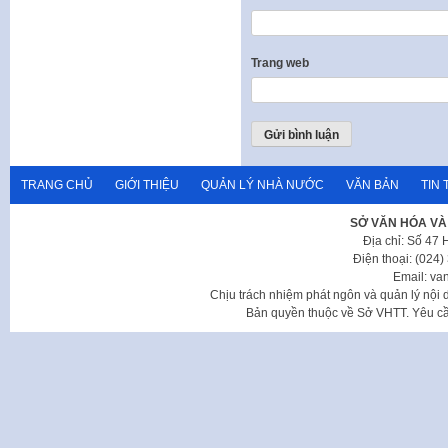
Trang web
TRANG CHỦ
GIỚI THIỆU
QUẢN LÝ NHÀ NƯỚC
VĂN BẢN
TIN 
SỞ VĂN HÓA VÀ
Địa chỉ: Số 47
Điện thoại: (024
Email: va
Chịu trách nhiệm phát ngôn và quản lý nộ
Bản quyền thuộc về Sở VHTT. Yêu cầu 