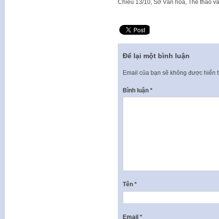
​Chiều 13/10, Sở Văn hóa, Thể thao v
Để lại một bình luận
Email của bạn sẽ không được hiển t
Bình luận
*
Tên
*
Email
*