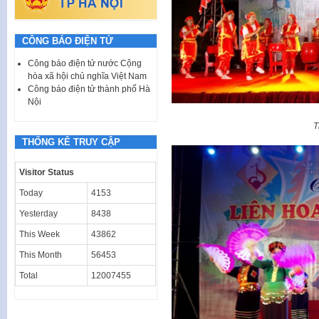
CÔNG BÁO ĐIỆN TỬ
Công báo điện tử nước Cộng
hòa xã hội chủ nghĩa Việt Nam
Công báo điện tử thành phố Hà
Nội
T
THỐNG KÊ TRUY CẬP
Visitor Status
Today
4153
Yesterday
8438
This Week
43862
This Month
56453
Total
12007455