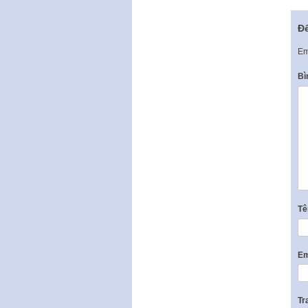
Để
Em
Bì
T
Em
Tr