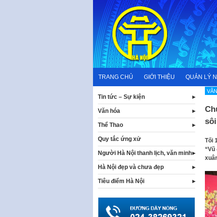
Skip
to
content
TRANG CHỦ
GIỚI THIỆU
QUẢN LÝ 
VĂN
Tin tức – Sự kiện
Ch
Văn hóa
sôi
Thể Thao
Quy tắc ứng xử
Tối 
“Vũ 
Người Hà Nội thanh lịch, văn minh
xuân
Hà Nội đẹp và chưa đẹp
Tiêu điểm Hà Nội