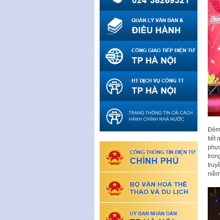
Đêm 
tiết
phục
tron
truy
niềm