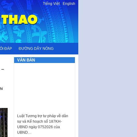
Tiếng Việt
-
English
ỎI ĐÁP
ĐƯỜNG DÂY NÓNG
VĂN BẢN
 –
hi
Luật Tương trợ tư pháp về dân
sự và Kế hoạch số 187KH-
UBND ngày 0752026 của
UBND…
Ban hành Danh mục vị trí khai