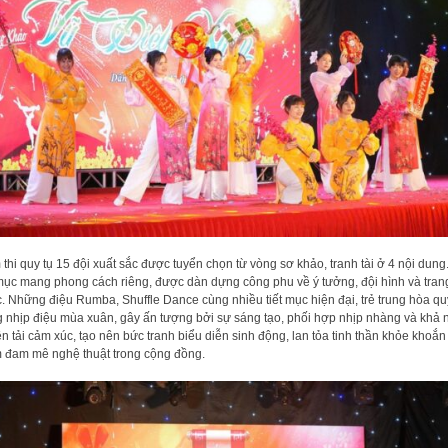
thi quy tụ 15 đội xuất sắc được tuyển chọn từ vòng sơ khảo, tranh tài ở 4 nội dung
 mục mang phong cách riêng, được dàn dựng công phu về ý tưởng, đội hình và tran
. Những điệu Rumba, Shuffle Dance cùng nhiều tiết mục hiện đại, trẻ trung hòa q
g nhịp điệu mùa xuân, gây ấn tượng bởi sự sáng tạo, phối hợp nhịp nhàng và khả 
ền tải cảm xúc, tạo nên bức tranh biểu diễn sinh động, lan tỏa tinh thần khỏe khoắn
 đam mê nghệ thuật trong cộng đồng.