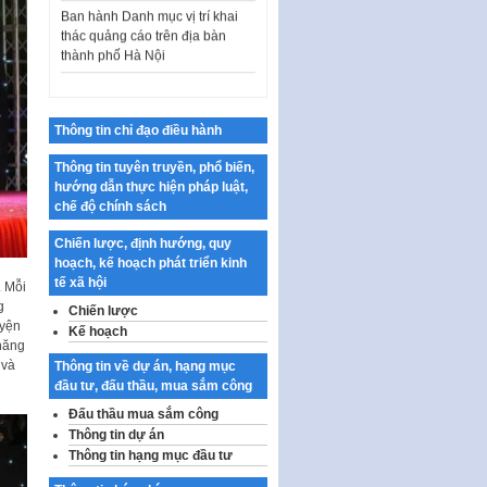
thác quảng cáo trên địa bàn
thành phố Hà Nội
Kế hoạch Tổ chức Cuộc thi
chính luận về bảo vệ nền tảng tư
tưởng của Đảng…
Công bố công khai dự toán kinh
Thông tin chỉ đạo điều hành
phí xây dựng pháp luật, hoàn
thiện thể chế, chính…
Thông tin tuyên truyền, phổ biến,
hướng dẫn thực hiện pháp luật,
Quy định về nghiên cứu, ứng
chế độ chính sách
dụng khoa học, công nghệ, đổi
mới sáng tạo và chuyển…
Chiến lược, định hướng, quy
hoạch, kế hoạch phát triển kinh
Quy định chi tiết và hướng dẫn
tế xã hội
. Mỗi
thi hành một số điều của Luật Lý
g
lịch tư…
Chiến lược
uyện
Kế hoạch
Sửa đổi, bổ sung một số nội
năng
dung tại Nghị quyết số 30/NQ-
 và
Thông tin về dự án, hạng mục
CP ngày 24 tháng 02…
đầu tư, đấu thầu, mua sắm công
Ban hành Chương trình hành
Đấu thầu mua sắm công
động của Chính phủ thực hiện
Thông tin dự án
Nghị quyết số 02-NQ/TW ngày
Thông tin hạng mục đầu tư
17…