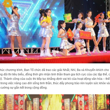
thúc chương trình, Ban Tổ chức đã trao các giải Nhất, Nhì, Ba và Khuyến khích cho
g đội thi tiêu biểu, đồng thời ghi nhận tinh thần tham gia tích cực của các tập thể, 
bộ. Thành công của cuộc thi tiếp tục khẳng định vai trò của hoạt động văn hóa – thể
 trong việc nâng cao đời sống tinh thần, thúc đẩy phong trào rèn luyện sức khỏe và
 cường sự gắn kết trong cộng đồng.