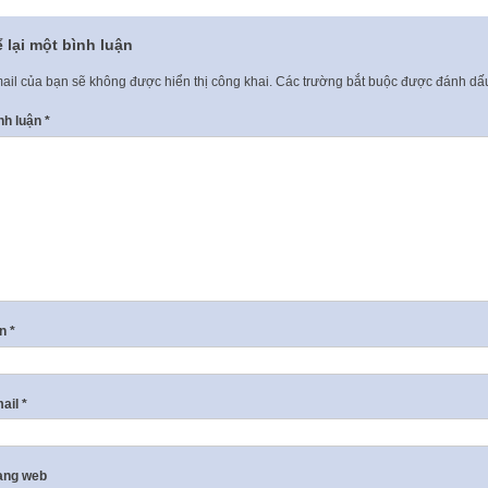
 lại một bình luận
ail của bạn sẽ không được hiển thị công khai.
Các trường bắt buộc được đánh d
nh luận
*
ên
*
ail
*
ang web