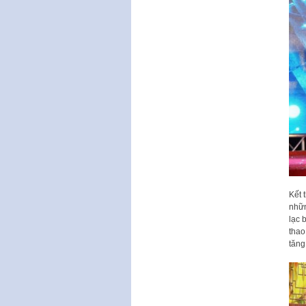
Kết 
nhữn
lạc 
thao
tăng