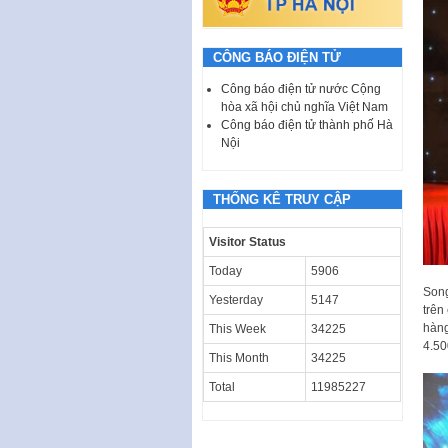
CÔNG BÁO ĐIỆN TỬ
Công báo điện tử nước Cộng
hòa xã hội chủ nghĩa Việt Nam
Công báo điện tử thành phố Hà
Nội
THỐNG KÊ TRUY CẬP
Visitor Status
Today
5906
Song
Yesterday
5147
trên
hàng
This Week
34225
4.50
This Month
34225
Total
11985227