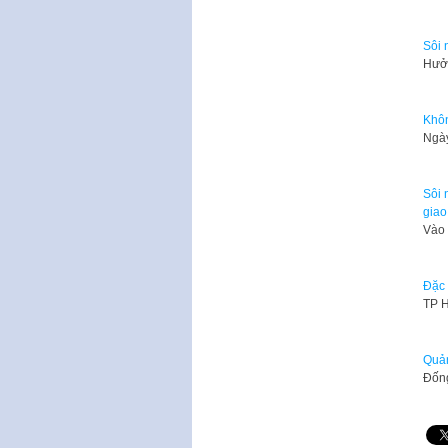
Sôi 
Hưởn
Khôn
Ngày
Sôi 
giao
Vào 
Đặc 
​TP 
Quản
Đống