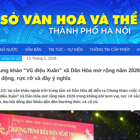
NHÀ NƯỚC
VĂN BẢN
TIN TỨC – SỰ KIỆN
THÔNG TIN CẤP PHÉP
H
13 Tháng 2, 2026
 HÓA CƠ SỞ
ung khảo “Vũ điệu Xuân” xã Dân Hòa mở rộng năm 2026
 động, rực rỡ và đầy ý nghĩa
12/2, tại sân khấu ngoài trời trung tâm xã Dân Hòa đã diễn ra Chung khảo cuộc t
điệu Xuân” xã Dân Hòa mở rộng năm 2026 trong không khí tươi vui, rực rỡ sắc
, thu hút đông đảo Nhân dân đến thưởng thức và cổ vũ.