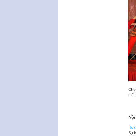
Chun
mùa 
Nội
Hoạt
Sự k