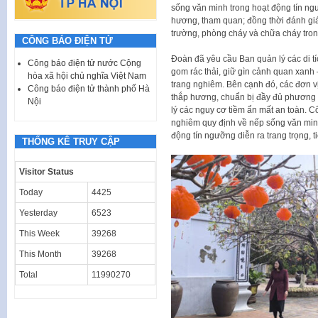
sống văn minh trong hoạt động tín ng
hương, tham quan; đồng thời đánh giá 
trường, phòng cháy và chữa cháy tro
CÔNG BÁO ĐIỆN TỬ
Đoàn đã yêu cầu Ban quản lý các di t
Công báo điện tử nước Cộng
gom rác thải, giữ gìn cảnh quan xanh 
hòa xã hội chủ nghĩa Việt Nam
trang nghiêm. Bên cạnh đó, các đơn v
Công báo điện tử thành phố Hà
thắp hương, chuẩn bị đầy đủ phương t
Nội
lý các nguy cơ tiềm ẩn mất an toàn. 
nghiêm quy định về nếp sống văn mi
động tín ngưỡng diễn ra trang trọng, t
THỐNG KÊ TRUY CẬP
Visitor Status
Today
4425
Yesterday
6523
This Week
39268
This Month
39268
Total
11990270