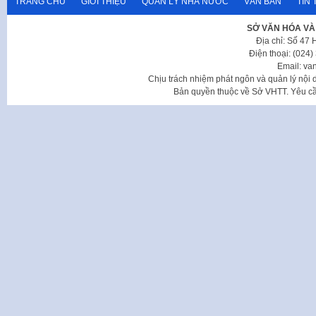
TRANG CHỦ
GIỚI THIỆU
QUẢN LÝ NHÀ NƯỚC
VĂN BẢN
TIN 
SỞ VĂN HÓA VÀ
Địa chỉ: Số 47
Điện thoại: (024
Email: va
Chịu trách nhiệm phát ngôn và quản lý nộ
Bản quyền thuộc về Sở VHTT. Yêu cầu 