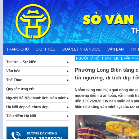
Skip
to
content
TRANG CHỦ
GIỚI THIỆU
QUẢN LÝ NHÀ NƯỚC
VĂN BẢN
TIN 
NGƯỜI HÀ NỘI THANH LỊCH, VĂN MIN
Tin tức – Sự kiện
Phường Long Biên tăng c
Văn hóa
tín ngưỡng, di tích dịp T
Thể Thao
Quy tắc ứng xử
Nhằm nâng cao hiệu quả công tác qu
ngưỡng diễn ra an toàn, văn minh tr
Người Hà Nội thanh lịch, văn minh
đến 13/02/2026, Ủy ban nhân dân ph
hiện nếp sống văn minh tại các cơ sở 
Hà Nội đẹp và chưa đẹp
Tiêu điểm Hà Nội