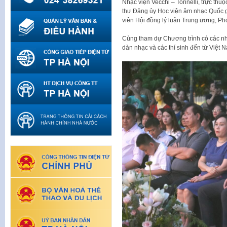
Nhạc viện Vecchi – Tonnelli, trực th
thư Đảng ủy Học viện âm nhạc Quốc 
viên Hội đồng lý luận Trung ương, P
Cùng tham dự Chương trình có các nhạ
dàn nhạc và các thí sinh đến từ Việt N