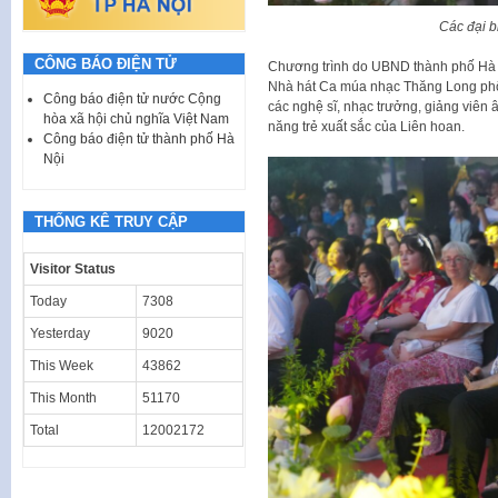
Các đại b
CÔNG BÁO ĐIỆN TỬ
Chương trình do UBND thành phố Hà Nộ
Nhà hát Ca múa nhạc Thăng Long phối 
Công báo điện tử nước Cộng
các nghệ sĩ, nhạc trưởng, giảng viên
hòa xã hội chủ nghĩa Việt Nam
năng trẻ xuất sắc của Liên hoan.
Công báo điện tử thành phố Hà
Nội
THỐNG KÊ TRUY CẬP
Visitor Status
Today
7308
Yesterday
9020
This Week
43862
This Month
51170
Total
12002172