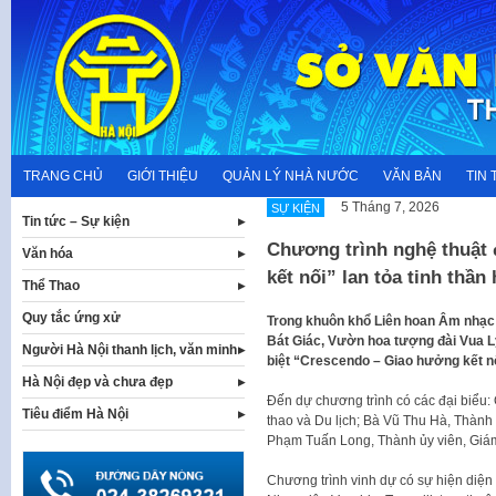
Skip
to
content
TRANG CHỦ
GIỚI THIỆU
QUẢN LÝ NHÀ NƯỚC
VĂN BẢN
TIN 
5 Tháng 7, 2026
SỰ KIỆN
Tin tức – Sự kiện
Chương trình nghệ thuật 
Văn hóa
kết nối” lan tỏa tinh thần
Thể Thao
Quy tắc ứng xử
Trong khuôn khổ Liên hoan Âm nhạc Q
Bát Giác, Vườn hoa tượng đài Vua Lý
Người Hà Nội thanh lịch, văn minh
biệt “Crescendo – Giao hưởng kết nố
Hà Nội đẹp và chưa đẹp
Đến dự chương trình có các đại biểu
Tiêu điểm Hà Nội
thao và Du lịch; Bà Vũ Thu Hà, Thàn
Phạm Tuấn Long, Thành ủy viên, Giám
Chương trình vinh dự có sự hiện diệ