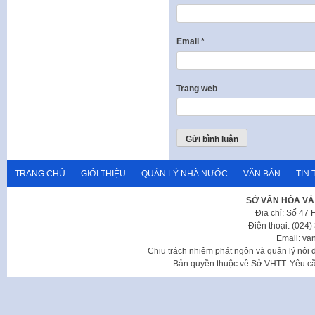
Email
*
Trang web
TRANG CHỦ
GIỚI THIỆU
QUẢN LÝ NHÀ NƯỚC
VĂN BẢN
TIN 
SỞ VĂN HÓA VÀ
Địa chỉ: Số 47
Điện thoại: (024
Email: va
Chịu trách nhiệm phát ngôn và quản lý nộ
Bản quyền thuộc về Sở VHTT. Yêu cầu 