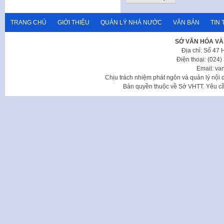
TRANG CHỦ
GIỚI THIỆU
QUẢN LÝ NHÀ NƯỚC
VĂN BẢN
TIN 
SỞ VĂN HÓA VÀ
Địa chỉ: Số 47
Điện thoại: (024
Email: va
Chịu trách nhiệm phát ngôn và quản lý nộ
Bản quyền thuộc về Sở VHTT. Yêu cầu 