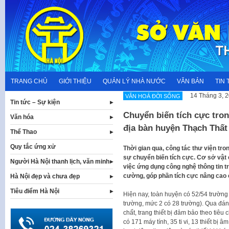
Skip
to
content
TRANG CHỦ
GIỚI THIỆU
QUẢN LÝ NHÀ NƯỚC
VĂN BẢN
TIN 
14 Tháng 3, 
VĂN HOÁ ĐỜI SỐNG
Tin tức – Sự kiện
Chuyển biến tích cực tron
Văn hóa
địa bàn huyện Thạch Thất
Thể Thao
Quy tắc ứng xử
Thời gian qua, công tác thư viện tr
sự chuyển biến tích cực. Cơ sở vật c
Người Hà Nội thanh lịch, văn minh
việc ứng dụng công nghệ thông tin tr
cường, góp phần tích cực nâng cao 
Hà Nội đẹp và chưa đẹp
Tiêu điểm Hà Nội
Hiện nay, toàn huyện có 52/54 trường
trường, mức 2 có 28 trường). Qua đán
chất, trang thiết bị đảm bảo theo tiê
có 171 máy tính, 35 ti vi, 13 thiết bị 