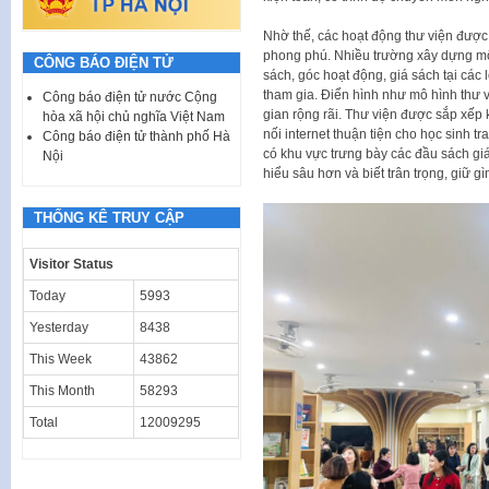
Nhờ thế, các hoạt động thư viện được
phong phú. Nhiều trường xây dựng mô h
CÔNG BÁO ĐIỆN TỬ
sách, góc hoạt động, giá sách tại các 
tham gia. Điển hình như mô hình thư 
Công báo điện tử nước Cộng
gian rộng rãi. Thư viện được sắp xếp 
hòa xã hội chủ nghĩa Việt Nam
nối internet thuận tiện cho học sinh tr
Công báo điện tử thành phố Hà
có khu vực trưng bày các đầu sách gi
Nội
hiểu sâu hơn và biết trân trọng, giữ g
THỐNG KÊ TRUY CẬP
Visitor Status
Today
5993
Yesterday
8438
This Week
43862
This Month
58293
Total
12009295