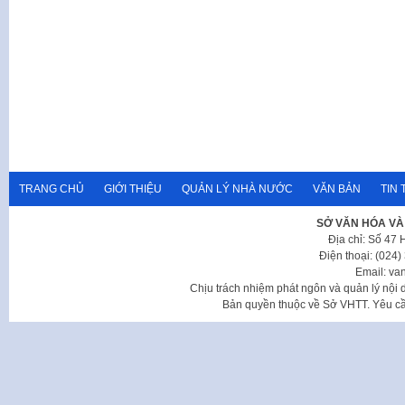
TRANG CHỦ
GIỚI THIỆU
QUẢN LÝ NHÀ NƯỚC
VĂN BẢN
TIN 
SỞ VĂN HÓA VÀ
Địa chỉ: Số 47
Điện thoại: (024
Email: va
Chịu trách nhiệm phát ngôn và quản lý nộ
Bản quyền thuộc về Sở VHTT. Yêu cầu 