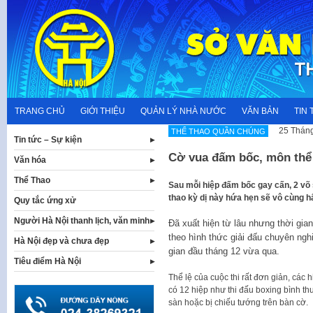
Skip
to
content
TRANG CHỦ
GIỚI THIỆU
QUẢN LÝ NHÀ NƯỚC
VĂN BẢN
TIN 
25 Tháng
THỂ THAO QUẦN CHÚNG
Tin tức – Sự kiện
Cờ vua đấm bốc, môn thể t
Văn hóa
Thể Thao
​Sau mỗi hiệp đấm bốc gay cấn, 2 võ s
thao kỳ dị này hứa hẹn sẽ vô cùng hấ
Quy tắc ứng xử
Người Hà Nội thanh lịch, văn minh
Đã xuất hiện từ lâu nhưng thời gi
theo hình thức giải đấu chuyên ngh
Hà Nội đẹp và chưa đẹp
gian đầu tháng 12 vừa qua.
Tiêu điểm Hà Nội
Thể lệ của cuộc thi rất đơn giản, các 
có 12 hiệp như thi đấu boxing bình thư
sàn hoặc bị chiếu tướng trên bàn cờ.​