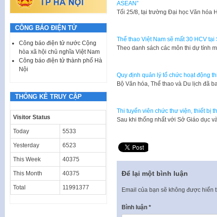
ASEAN”
​Tối 25/8, tại trường Đại học Văn hó
CÔNG BÁO ĐIỆN TỬ
Thể thao Việt Nam sẽ mất 30 HCV tạ
Công báo điện tử nước Cộng
Theo danh sách các môn thi dự tính 
hòa xã hội chủ nghĩa Việt Nam
Công báo điện tử thành phố Hà
Nội
Quy định quản lý tổ chức hoạt động th
​Bộ Văn hóa, Thể thao và Du lịch đ
THỐNG KÊ TRUY CẬP
Thi tuyển viên chức thư viện, thiết bị
Visitor Status
​Sau khi thống nhất với Sở Giáo dục 
Today
5533
Yesterday
6523
This Week
40375
Để lại một bình luận
This Month
40375
Total
11991377
Email của bạn sẽ không được hiển t
Bình luận
*