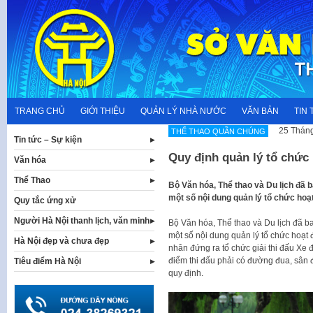
Skip
to
content
TRANG CHỦ
GIỚI THIỆU
QUẢN LÝ NHÀ NƯỚC
VĂN BẢN
TIN 
25 Tháng
THỂ THAO QUẦN CHÚNG
Tin tức – Sự kiện
Quy định quản lý tổ chức 
Văn hóa
Thể Thao
​Bộ Văn hóa, Thể thao và Du lịch đã
một số nội dung quản lý tổ chức hoạt
Quy tắc ứng xử
Người Hà Nội thanh lịch, văn minh
​Bộ Văn hóa, Thể thao và Du lịch đã
một số nội dung quản lý tổ chức hoạt 
Hà Nội đẹp và chưa đẹp
nhân đứng ra tổ chức giải thi đấu Xe 
điểm thi đấu phải có đường đua, sân đ
Tiêu điểm Hà Nội
quy định.