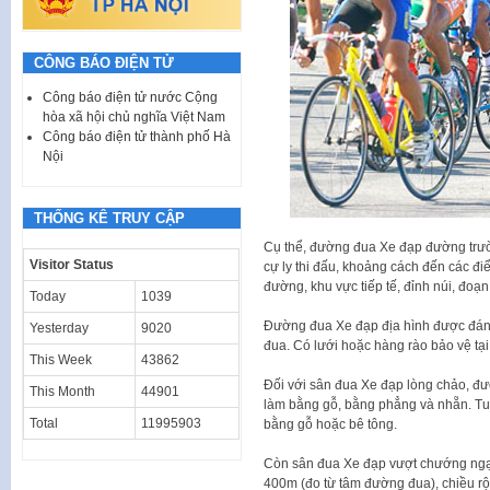
CÔNG BÁO ĐIỆN TỬ
Công báo điện tử nước Cộng
hòa xã hội chủ nghĩa Việt Nam
Công báo điện tử thành phố Hà
Nội
THỐNG KÊ TRUY CẬP
Cụ thể, đường đua Xe đạp đường trườ
Visitor Status
cự ly thi đấu, khoảng cách đến các đi
đường, khu vực tiếp tế, đỉnh núi, đo
Today
1039
Đường đua Xe đạp địa hình được đánh
Yesterday
9020
đua. Có lưới hoặc hàng rào bảo vệ tạ
This Week
43862
Đối với sân đua Xe đạp lòng chảo, đư
This Month
44901
làm bằng gỗ, bằng phẳng và nhẵn. Tuy
Total
11995903
bằng gỗ hoặc bê tông.
Còn sân đua Xe đạp vượt chướng ngạ
400m (đo từ tâm đường đua), chiều rộ