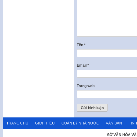
Tên
*
Email
*
Trang web
TRANG CHỦ
GIỚI THIỆU
QUẢN LÝ NHÀ NƯỚC
VĂN BẢN
TIN 
SỞ VĂN HÓA VÀ