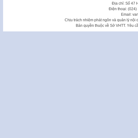
Địa chỉ: Số 47
Điện thoại: (024
Email: va
Chịu trách nhiệm phát ngôn và quản lý nộ
Bản quyền thuộc về Sở VHTT. Yêu cầu 