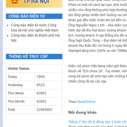
Phim có một số cảnh tai nạn, tình huố
chiều cho rằng không phù hợp thưởng
léo lồng ghép nhiều tình huống vui nhộ
CÔNG BÁO ĐIỆN TỬ
khán giả đều mãn nhãn khi bỏ tiền ra
Ông Nguyễn Ngọc Linh – Đại diện cụm
Công báo điện tử nước Cộng
hiện đại đã thu hút được lượng khách
hòa xã hội chủ nghĩa Việt Nam
lịch, lượng khách ở rạp Đống Đa đã v
Công báo điện tử thành phố Hà
Ông Ngô Quốc Tùng – Đại diện hệ thốn
Nội
doanh thu thần tốc chỉ trong 5 ngày t
Starlight tăng hơn 100% so với
798M
THỐNG KÊ TRUY CẬP
Hiện, bộ phim Việt đang nắm giữ thành
Visitor Status
thuộc về “Em chưa 18”. Tuy nhiên, với
vọng bộ phim sẽ sớm tạo nên những k
Today
7959
chiếu rộng rãi tại các rạp.
Yesterday
6523
This Week
42801
This Month
42801
Theo
MaskOnline
Total
11993803
Nội dung khác
‘Nắng 2’ thu 30 tỷ đồng sau 1 tuần cô