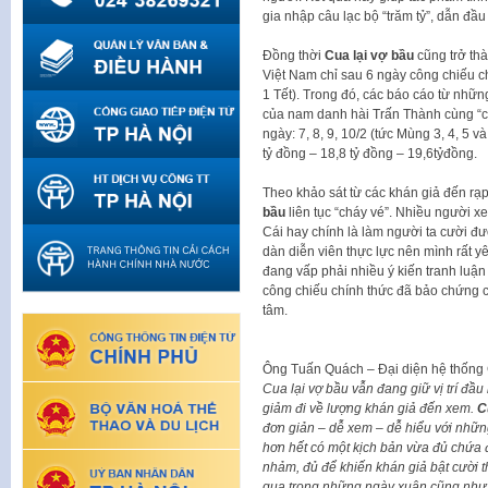
gia nhập câu lạc bộ “trăm tỷ”, dẫn đầu
Đồng thời
Cua lại vợ bầu
cũng trở thà
Việt Nam chỉ sau 6 ngày công chiếu ch
1 Tết). Trong đó, các báo cáo từ nhữn
của nam danh hài Trấn Thành cùng “cô 
ngày: 7, 8, 9, 10/2 (tức Mùng 3, 4, 5 v
tỷ đồng – 18,8 tỷ đồng – 19,6tỷđồng.
Theo khảo sát từ các khán giả đến rạp
bầu
liên tục “cháy vé”. Nhiều người x
Cái hay chính là làm người ta cười đư
dàn diễn viên thực lực nên mình rất y
đang vấp phải nhiều ý kiến tranh luận
công chiếu chính thức đã bảo chứng c
tâm.
Ông Tuấn Quách – Đại diện hệ thống 
Cua lại vợ bầu vẫn đang giữ vị trí đầ
giảm đi về lượng khán giả đến xem.
C
đơn giản – dễ xem – dễ hiểu với nhữn
hơn hết có một kịch bản vừa đủ chứa 
nhảm, đủ để khiến khán giả bật cười t
qua trong những ngày xuân cũng như d