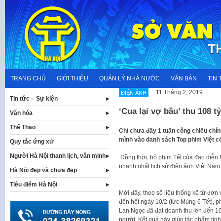
Skip
to
content
TRANG CHỦ
GIỚI THIỆU
QUẢN LÝ NHÀ NƯỚC
VĂN BẢN
TIN 
11 Tháng 2, 2019
ĐIỆN ẢNH
Tin tức – Sự kiện
‘Cua lại vợ bầu’ thu 108 t
Văn hóa
Thể Thao
Chỉ chưa đầy 1 tuần công chiếu chín
mình vào danh sách Top phim Việt có
Quy tắc ứng xử
Người Hà Nội thanh lịch, văn minh
Đồng thời, bộ phim Tết của đạo diễn 
nhanh nhất lịch sử điện ảnh Việt Nam
Hà Nội đẹp và chưa đẹp
Tiêu điểm Hà Nội
Mới đây, theo số liệu thống kê từ đơn
đến hết ngày 10/2 (tức Mùng 6 Tết), 
Lan Ngọc đã đạt doanh thu lên đến 10
người. Kết quả này giúp tác phẩm tìn