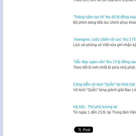
Theo ước tính sơ bộ của đơn vị phát
‘Tháng năm rực rỡ’ thu 65 tỷ đồng sa
Bộ phim đang tiếp tục chinh phục khá
‘Avengers: cuộc chiến vô cực’ thu 1
Lịch sử phòng vé Việt vừa ghi nhận k
“Sắc đẹp ngàn cân” thu 13 tỷ đồng sa
Theo tiết lộ mới nhất từ phía nhà ph
Công diễn vở kịch "Quẫn" tại Nhà hát 
Vở kịch “Quẫn” từng giành giải Bạc 
Hà Nội - Thủ phủ tương lai
Từ ngày 1 đến 21/9, tại Trung tâm V