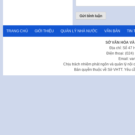
TRANG CHỦ
GIỚI THIỆU
QUẢN LÝ NHÀ NƯỚC
VĂN BẢN
TIN 
SỞ VĂN HÓA VÀ
Địa chỉ: Số 47
Điện thoại: (024
Email: va
Chịu trách nhiệm phát ngôn và quản lý nộ
Bản quyền thuộc về Sở VHTT. Yêu cầu 