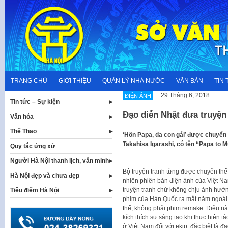
Skip
to
content
TRANG CHỦ
GIỚI THIỆU
QUẢN LÝ NHÀ NƯỚC
VĂN BẢN
TIN 
29 Tháng 6, 2018
ĐIỆN ẢNH
Tin tức – Sự kiện
Đạo diễn Nhật đưa truyện
Văn hóa
Thể Thao
‘Hồn Papa, da con gái’ được chuyển t
Takahisa Igarashi, có tên “Papa to 
Quy tắc ứng xử
Người Hà Nội thanh lịch, văn minh
Bộ truyện tranh từng được chuyển thể
Hà Nội đẹp và chưa đẹp
nhiên phiên bản điện ảnh của Việt Na
truyện tranh chứ không chịu ảnh hưởn
Tiêu điểm Hà Nội
phim của Hàn Quốc ra mắt năm ngoái
thể, không phải phim remake. Điều nà
kích thích sự sáng tạo khi thực hiện t
ở Việt Nam đối với ekip, đặc biệt là đ