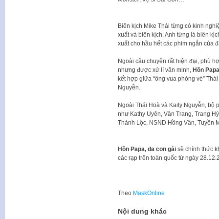
Biên kịch Mike Thái từng có kinh nghi
xuất và biên kịch. Anh từng là biên kị
xuất cho hầu hết các phim ngắn của đ
Ngoài câu chuyện rất hiện đại, phù h
nhưng được xử lí văn minh,
Hồn Papa,
kết hợp giữa “ông vua phòng vé” Thái
Nguyễn.
Ngoài Thái Hoà và Kaity Nguyễn, bộ p
như Kathy Uyên, Vân Trang, Trang Hý
Thành Lộc, NSND Hồng Vân, Tuyền 
Hồn Papa, da con gái
sẽ chính thức k
các rạp trên toàn quốc từ ngày 28.12
Theo
MaskOnline
Nội dung khác