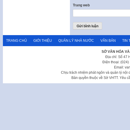
Trang web
TRANG CHỦ
GIỚI THIỆU
QUẢN LÝ NHÀ NƯỚC
VĂN BẢN
TIN 
SỞ VĂN HÓA VÀ
Địa chỉ: Số 47
Điện thoại: (024
Email: va
Chịu trách nhiệm phát ngôn và quản lý nộ
Bản quyền thuộc về Sở VHTT. Yêu cầu 