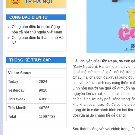
CÔNG BÁO ĐIỆN TỬ
Công báo điện tử nước Cộng
hòa xã hội chủ nghĩa Việt Nam
Công báo điện tử thành phố Hà
Nội
THỐNG KÊ TRUY CẬP
Câu chuyện của
Hồn Papa, da con gá
(Kaity Nguyễn). Hải là một nhân viên 
lại là một nữ sinh tài giỏi, nổi bật tro
Visitor Status
Châu, hai cha con đã xảy ra xung đột,
Today
2924
con vốn đã xa cách nay càng thêm mâ
Linh hồn người mẹ quá cố vì muốn ha
Yesterday
9020
nguyền lên cả hai, khiến hai cha con ph
chính là người này phải sống trong lố
This Week
43862
khó khăn của người đó để có thể biết
This Month
46786
trọng đó là cuộc hành trình cả hai tìm
đời của ai đó chẳng hề dễ dàng!
Total
11997788
Sau thành công với vai chính trong ‘E