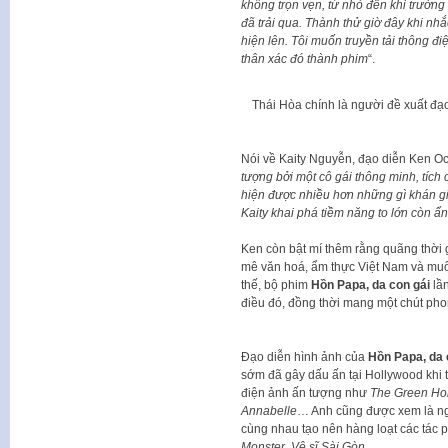
không trọn vẹn, từ nhỏ đến khi trưởng
đã trải qua. Thành thử giờ đây khi nhắ
hiện lên. Tôi muốn truyền tải thông đ
thân xác đó thành phim
“.
Thái Hòa chính là người đề xuất đạ
Nói về Kaity Nguyễn, đạo diễn Ken Och
tượng bởi một cô gái thông minh, tích
hiện được nhiều hơn những gì khán giả
Kaity khai phá tiềm năng to lớn còn ẩn
Ken còn bật mí thêm rằng quãng thời 
mê văn hoá, ẩm thực Việt Nam và muốn
thế, bộ phim
Hồn Papa, da con gái
lần
điều đó, đồng thời mang một chút pho
Đạo diễn hình ảnh của
Hồn Papa, da 
sớm đã gây dấu ấn tại Hollywood khi t
điện ảnh ấn tượng như
The Green Horn
Annabelle
… Anh cũng được xem là ng
cùng nhau tạo nên hàng loạt các tá
Monster
,
Vệ sĩ Sài Gòn
…