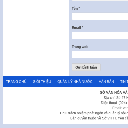
Tên
*
Email
*
Trang web
TRANG CHỦ
GIỚI THIỆU
QUẢN LÝ NHÀ NƯỚC
VĂN BẢN
TIN 
SỞ VĂN HÓA VÀ
Địa chỉ: Số 47
Điện thoại: (024
Email: va
Chịu trách nhiệm phát ngôn và quản lý nộ
Bản quyền thuộc về Sở VHTT. Yêu cầu 