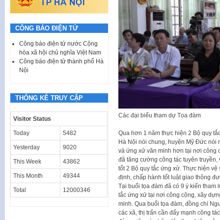
CÔNG BÁO ĐIỆN TỬ
Công báo điện tử nước Cộng
hòa xã hội chủ nghĩa Việt Nam
Công báo điện tử thành phố Hà
Nội
THỐNG KÊ TRUY CẬP
Các đại biểu tham dự Tọa đàm
Visitor Status
Today
5482
Qua hơn 1 năm thực hiện 2 Bộ quy tắc
Hà Nội nói chung, huyện Mỹ Đức nói r
Yesterday
9020
và ứng xử văn minh hơn tại nơi công 
đã tăng cường công tác tuyên truyền, 
This Week
43862
tốt 2 Bộ quy tắc ứng xử. Thực hiện vệ
This Month
49344
định, chấp hành tốt luật giao thông đư
Tại buổi tọa đàm đã có 9 ý kiến tham l
Total
12000346
tắc ứng xử tại nơi công cộng, xây dự
minh. Qua buổi tọa đàm, đồng chí N
các xã, thị trấn cần đẩy mạnh công tác