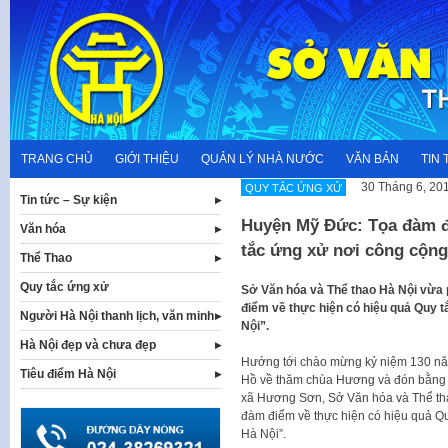
Skip
to
content
TRANG CHỦ
GIỚI THIỆU
QUẢN LÝ NHÀ NƯỚC
VĂN BẢN
TIN 
30 Tháng 6, 20
QUY TẮC ỨNG XỬ
Tin tức – Sự kiện
Huyện Mỹ Đức: Tọa đàm đi
Văn hóa
tắc ứng xử nơi công cộng
Thể Thao
Quy tắc ứng xử
Sở Văn hóa và Thể thao Hà Nội vừa
điểm về thực hiện có hiệu quả Quy t
Người Hà Nội thanh lịch, văn minh
Nội”.
Hà Nội đẹp và chưa đẹp
Hướng tới chào mừng kỷ niệm 130 nă
Tiêu điểm Hà Nội
Hồ về thăm chùa Hương và đón bằng cô
xã Hương Sơn, Sở Văn hóa và Thể tha
đàm điểm về thực hiện có hiệu quả Qu
Hà Nội”.