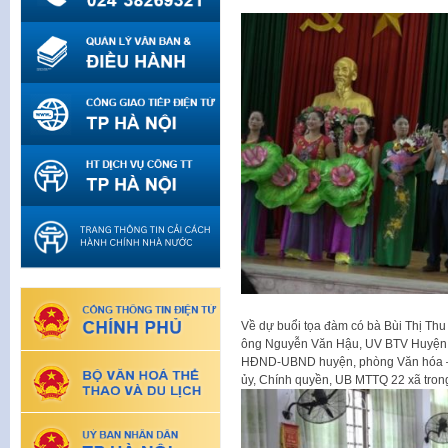
Về dự buổi tọa đàm có bà Bùi Thị Th
ông Nguyễn Văn Hậu, UV BTV Huyện 
HĐND-UBND huyện, phòng Văn hóa – T
ủy, Chính quyền, UB MTTQ 22 xã trong