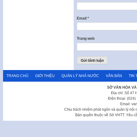
Email
*
Trang web
TRANG CHỦ
GIỚI THIỆU
QUẢN LÝ NHÀ NƯỚC
VĂN BẢN
TIN 
SỞ VĂN HÓA VÀ
Địa chỉ: Số 47
Điện thoại: (024
Email: va
Chịu trách nhiệm phát ngôn và quản lý nộ
Bản quyền thuộc về Sở VHTT. Yêu cầu 