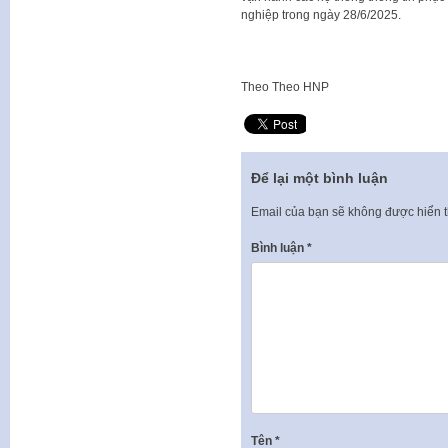
nghiệp trong ngày 28/6/2025.
Theo
Theo HNP
Để lại một bình luận
Email của bạn sẽ không được hiển t
Bình luận
*
Tên
*