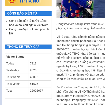
CÔNG BÁO ĐIỆN TỬ
Công báo điện tử nước Cộng
Công khai địa chỉ trụ sở và danh mục 
hòa xã hội chủ nghĩa Việt Nam
phục vụ Hành chính công. Ảnh minh 
Công báo điện tử thành phố Hà
Nội
Về rà soát, nâng cấp hệ thống thông 
Thành phố chủ trì, phối hợp Sở Khoa
trên Hệ thống thông tin giải quyết T
THỐNG KÊ TRUY CẬP
29/6/2025; ban hành, cập nhật thông t
quốc gia về TTHC; khai báo danh mục d
Visitor Status
nối với cổng Dịch vụ công quốc gia, t
các Cơ sở dữ liệu quốc gia, cơ sở dữ 
Today
7813
ngành, hệ thống EMC, thời hạn trong n
Yesterday
9020
chức, viên chức trong thực hiện tiếp n
quyết TTHC; phối hợp với Ban cơ yếu
This Week
43862
công chức, viên chức, cơ quan, đơn vị
This Month
51675
Sở Khoa học và Công nghệ chủ trì, p
Total
12002677
phố, Văn phòng UBND Thành phố hoàn
quan, đơn vị trong ngày 27/6/2025; cá
hệ thống cũ trong ngày 29/6/2025; nân
vận hành các hệ thống thông tin phục