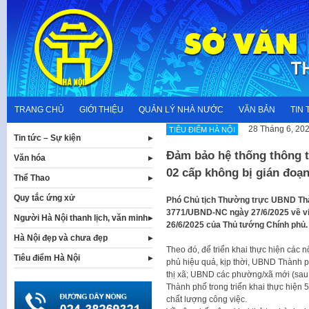
Skip
to
content
TRANG CHỦ
GIỚI THIỆU
QUẢN LÝ NHÀ NƯỚC
VĂN BẢN
TIN 
28 Tháng 6, 20
TIÊU ĐIỂM HÀ NỘI
Tin tức – Sự kiện
Đảm bảo hệ thống thông t
Văn hóa
02 cấp không bị gián đoạ
Thể Thao
Quy tắc ứng xử
Phó Chủ tịch Thường trực UBND Th
3771/UBND-NC ngày 27/6/2025 về việ
Người Hà Nội thanh lịch, văn minh
26/6/2025 của Thủ tướng Chính phủ.
Hà Nội đẹp và chưa đẹp
Theo đó, để triển khai thực hiện các 
Tiêu điểm Hà Nội
phủ hiệu quả, kịp thời, UBND Thành 
thị xã; UBND các phường/xã mới (sau
Thành phố trong triển khai thực hiện 
chất lượng công việc.